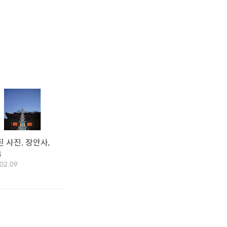
 사진. 장안사,
4
02.09