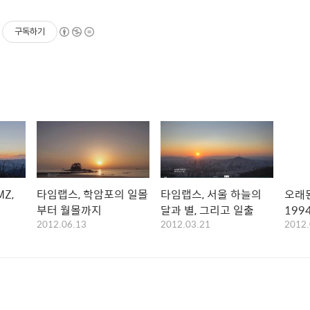
구독하기
Z,
타임랩스, 학암포의 일몰
타임랩스, 서울 하늘의
오래된
부터 월몰까지
달과 별, 그리고 일출
199
2012.06.13
2012.03.21
2012.