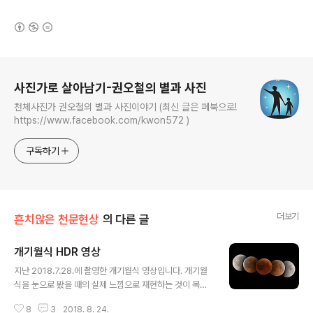
(새창열림)
로그 정보
사진가로 살아남기-권오철의 별과 사진
천체사진가 권오철의 별과 사진이야기 (최신 글은 페북으로!
https://www.facebook.com/kwon572 )
구독하기
더보기
흔치않은 천문현상
의 다른 글
개기월식 HDR 영상
글 내용
지난 2018.7.28.에 촬영한 개기월식 영상입니다. 개기월
식을 눈으로 봤을 때의 실제 느낌으로 재현하는 것이 목적
이었습니다.월식이 진행될 때, 눈으로는 지구 그림자에 가
8
3
2018. 8. 24.
려진 암부와 햇빛을 받은 명부가 모두 보이지만, 카메라에