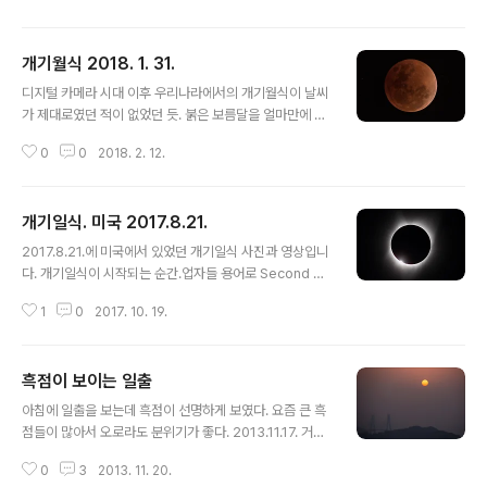
서는 노출차가 너무 많이 나서 둘 중 하나만 나옵니다. 암부
에 노출을 맞추면 명부가 노출과다가 되고, 명부에 노출을
개기월식 2018. 1. 31.
맞추면 암부는 보이지 않습니다.그래서 HDR 촬영을 해야
글 내용
하는데, 망원경으로 연속 촬영할 때에는 셔터에서 발생하
디지털 카메라 시대 이후 우리나라에서의 개기월식이 날씨
는 진동 때문에 흔들리지 않은 이미지를 얻을 수 없었습니
가 제대로였던 적이 없었던 듯. 붉은 보름달을 얼마만에 본
다. 최근에 개발된 Sony 카메라들은 무진동 셔터 기능이
건지.소니 A7R3의 무진동 셔터는 망원경을 사용한 천체
있어서, 드디어 깨끗한 이미지를 얻을 수 있었습니다.지난
0
0
2018. 2. 12.
사진에서 엄청난 장점이다.
1월에 국내에서 처음 시도를 했는데, 날씨 때문에 실패하
고, 7월에 사마르칸트까지 가서..
개기일식. 미국 2017.8.21.
글 내용
2017.8.21.에 미국에서 있었던 개기일식 사진과 영상입니
다. 개기일식이 시작되는 순간.업자들 용어로 Second co
ntact.달의 가장자리 원과 태양의 가장자리 원이 일식 과정
1
0
2017. 10. 19.
중에 4번 접하는 순간이 생기는데 이것을 각각 First ~ Fo
urth contact라고 부른다. 개기일식의 순간. 플라네타륨
용.달에 가리워진 검은 태양과 코로나가 작게 보이고 밝은
흑점이 보이는 일출
별처럼 보이는 것은 금성이다. 갑자기 밤이 되며 지평선이
글 내용
붉게 타오르는 주변 분위기를 한 장에 담았다.태양과 관련
아침에 일출을 보는데 흑점이 선명하게 보였다. 요즘 큰 흑
한 이벤트에서는 태양의 반대쪽이 더 재미있는 경우가 많
점들이 많아서 오로라도 분위기가 좋다. 2013.11.17. 거제
다.일출과 일몰에서는 비너스 벨트가 그러하고, 일식에서
도 친절한 확대 사진 포함.
도 태양만 보다가 놓치는 주변이 더 감동적이다.아주 맑은
0
3
2013. 11. 20.