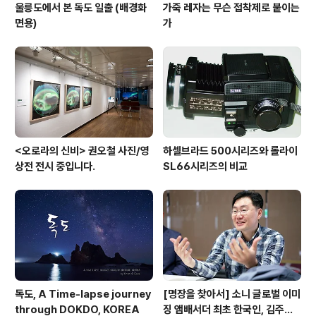
울릉도에서 본 독도 일출 (배경화
가죽 레자는 무슨 접착제로 붙이는
면용)
가
<오로라의 신비> 권오철 사진/영
하셀브라드 500시리즈와 롤라이
상전 전시 중입니다.
SL66시리즈의 비교
독도, A Time-lapse journey
[명장을 찾아서] 소니 글로벌 이미
through DOKDO, KOREA
징 앰배서더 최초 한국인, 김주원·