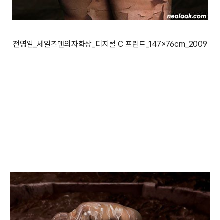
전영일_세일즈맨의자화상_디지털 C 프린트_147×76cm_2009