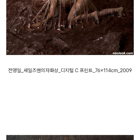
전영일_세일즈맨의자화상_디지털 C 프린트_76×114cm_2009