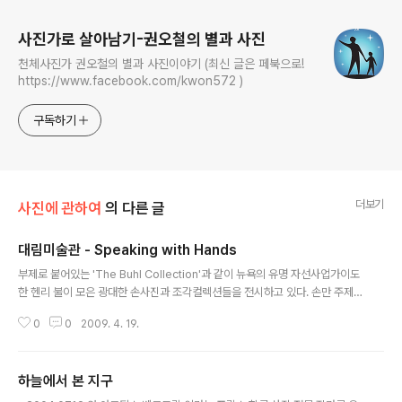
사진가로 살아남기-권오철의 별과 사진
천체사진가 권오철의 별과 사진이야기 (최신 글은 페북으로!
https://www.facebook.com/kwon572 )
구독하기
더보기
사진에 관하여
의 다른 글
대림미술관 - Speaking with Hands
글 내용
부제로 붙어있는 'The Buhl Collection'과 같이 뉴욕의 유명 자선사업가이도
한 헨리 불이 모은 광대한 손사진과 조각컬렉션들을 전시하고 있다. 손만 주제
로 모았다는 점도 특이하다. 4~5월에 걸쳐 있는 전시중 볼만한 전시중 하나이
0
0
2009. 4. 19.
다. 5월 24일까지이고 오전 10시~6시, 월요일은 휴관. 입장료는 4천원이다. 3
호선 경복궁역 4번출구로 나가면 된다. 자세한 정보는 http://www.daelimm
useum.org/ 인터넷으로 보려면 네이버 갤러리N으로... 물론 가서 보는게 훨
하늘에서 본 지구
씬 좋다. http://photo.naver.com/galleryn/43 ps) 손목 긋고 자살한 사람
글 내용
의 손을 촬영한 사진이 두장 걸려 있었는데, 보는 순간 사진 앞에서 적절한 행위