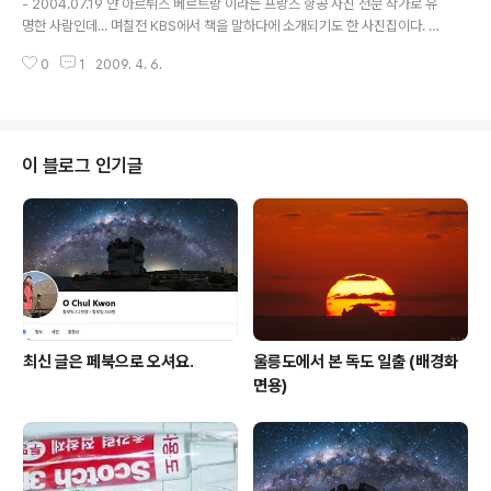
- 2004.07.19 얀 아르튀스 베르트랑 이라는 프랑스 항공 사진 전문 작가로 유
예술의 흔적을 남길 뻔 했다... 사진..
명한 사람인데... 며칠전 KBS에서 책을 말하다에 소개되기도 한 사진집이다. 그
사람 한국에 촬영와서 TV에 직접 출연하여 촬영소감 말하길, 날씨 때문에 촬영
0
1
2009. 4. 6.
이 어렵다고 하는데, 날씨가 무지 좋아야 하는데 뿌연 기운 때문에 만족스럽지
않았다고. 이 사람은 하늘에서 땅을 찍고, 나는 땅에서 하늘을 찍는다. 어쨌든 공
통점은 날씨가 무지 좋아야 한다는 점. 이 사람 한국에서 촬영한 이미지... htt
p://www.yannarthusbertrand.com/yann2/affichage.php?referenc
e=&pais=Coree 이 아저씨 한국에 올때마다 동행취재했던 방송사 사람들이
이 블로그 인기글
랑 같이 작업할 일이 있었는데, 한번 오면 헬..
최신 글은 페북으로 오셔요.
울릉도에서 본 독도 일출 (배경화
면용)