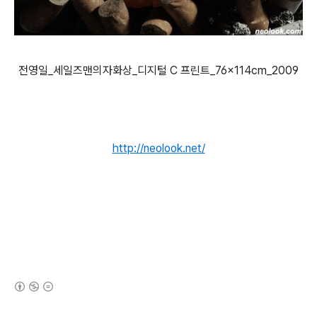
전영일_세일즈맨의자화상_디지털 C 프린트_76×114cm_2009
http://neolook.net/
(새창열림)
로그 정보