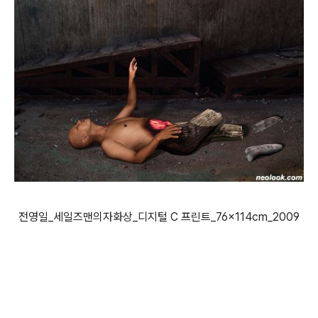
전영일_세일즈맨의자화상_디지털 C 프린트_76×114cm_2009