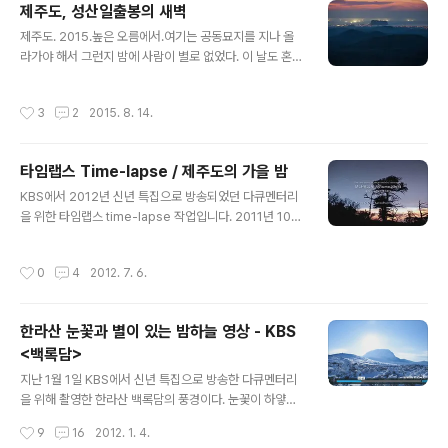
제주도, 성산일출봉의 새벽
글 내용
제주도. 2015.높은 오름에서.여기는 공동묘지를 지나 올
라가야 해서 그런지 밤에 사람이 별로 없었다. 이 날도 혼자
있었다. 이틀 작업하고 *백 받는 작업이 들어왔다. 어느 백
화점의 명품 디스플레이 설치과정을 촬영하는 것이었다. 2
작성시간
3
2
2015. 8. 14.
주 가까이 작업해야 하는 제주도 푸른 밤 별 작업과 같은 액
수다. 게다가 제주도 작업은 성수기라 촬영비가 딱 그만큼
들어가서 돈은 남는 게 하나도 없다. 좋아하지도 않는 일인
타임랩스 Time-lapse / 제주도의 가을 밤
데 돈 때문에 인생을 소비하는 것이 싫어서 회사 그만두고
글 내용
나와서 사진을 선택했다. 그런데, 어느 날 보니 돈 때문에
KBS에서 2012년 신년 특집으로 방송되었던 다큐멘터리
내가 좋아하지도 않는 것을 찍고 있었다. 그래서 앞으로는
을 위한 타임랩스 time-lapse 작업입니다. 2011년 10월
내가 찍고 싶은 것들을 찍자고 생각했다. 살짝 흔들렸으나
부터 11월까지 촬영되었습니다. 맑은 날이 없어 참 고생했
결국 안 하기로. 돈은 안 남더라도 작품이 남는 것을 하기로
던 작업입니다. 겨울편에 이어 가을편을 편집하여 올립니
작성시간
0
4
2012. 7. 6.
했다. 그런데 ..
다. 제주도, 2011 ※ 겨울편 보기http://www.astrophot
o.kr/416
한라산 눈꽃과 별이 있는 밤하늘 영상 - KBS
<백록담>
글 내용
지난 1월 1일 KBS에서 신년 특집으로 방송한 다큐멘터리
을 위해 촬영한 한라산 백록담의 풍경이다. 눈꽃이 하얗게
내린 한라산과 별을 담았다. 밤새 한 잠도 못자고 혼자 장비
작성시간
9
16
2012. 1. 4.
들고 다니며 촬영했는데, 이때 까진 뒷꿈치가 아직도 아물