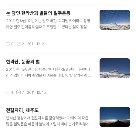
지 않았다. -.-;; 가을에 촬영한 것은 오로라 전시 끝난 뒤에
나 편집할 수 있을 듯. 영상을 조금 수정했습니다. (2012.
눈 덮인 한라산과 별들의 일주운동
2.5 ver 1.1)
글 내용
2011. 한라산. 이번에는 일주 버전. 디지털 카메라로 촬영
하면 일주 길이를 마음대로 조절할 수 있다는 점이 장점인
반면, 궤적이 매끈한 선으로 이어지지 않는 것이 단점이다.
1초 이내의 짧은 셔터속도에서는 연사 속도가 매우 빠른데,
작성시간
0
2
2011. 12. 21.
일정 시간 이상으로 셔터속도가 길어지면 각 촬영 사이에
2초 정도의 간격이 생기게 된다. 이 간격으로 인해서 크게
인화해서 보면 실선이 아니라 점선처럼 보이게 된다. 디지
한라산, 눈꽃과 별
털 일주사진의 치명적인 단점이다.
글 내용
2011. 한라산. 한라산 백록담에 대한 KBS 신년 다큐멘터
리 작업의 마지막 촬영을 다녀왔습니다. 양 발 발가락과 뒤
꿈치 다 까지고, 양 무릎 퉁퉁 부어있고, 무거운 장비 짊어
지고 다녔더니 어깨랑 허리도 결리고, 장비 분해조립을 자
작성시간
2
7
2011. 12. 15.
주 했더니 손가락이 다 부르텄습니다. 눈밭에 해가 쨍쨍해
서 두건 쓰고 다녔는데 눈 주변으로 안면 화상이라 따끔거
립니다. 올라갈 때는 두 명이 장비 나르는 것을 도와주었는
전갈자리, 제주도
데, 밤새 혼자 들고 다녀야 했으니 이만저만 고생이 아니었
글 내용
지요. 여름에도 전기 들어오는 매트에 겨울 이불 덮고 자는
한라산 정상에서 전갈자리를 촬영하였다. 가까이의 작은
사람이 추운 곳에서 밤새 작업하는 것도 만만찮지만, 천체
많은 불빛들은 마을의 불빛이고 멀리 바다 습기로 뿌옇게
사진 20년 넘게 찍어도 가장 힘든 것은 밤새는 것이랍니
보이는 큰 불빛들은 고기잡이배들의 불빛이다. 제주도, 20