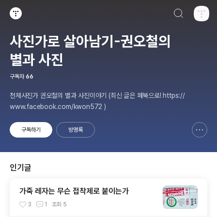
검색하기
티스토리
사진가로 살아남기-권오철의
별과 사진
구독자
66
천체사진가 권오철의 별과 사진이야기 (최신 글은 페북으로! https://
www.facebook.com/kwon572 )
구독하기
방명록
신고하기 레이어
열기
인기글
가죽 레자는 무슨 접착제로 붙이는가
3
1
조회
5