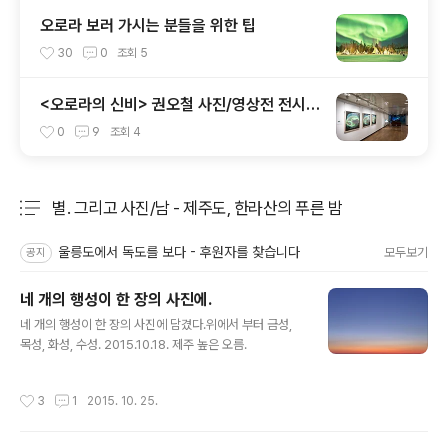
오로라 보러 가시는 분들을 위한 팁
30
0
조회
5
<오로라의 신비> 권오철 사진/영상전 전시
중입니다.
0
9
조회
4
별. 그리고 사진/남 - 제주도, 한라산의 푸른 밤
분류 전체보기
주요 글 목록
울릉도에서 독도를 보다 - 후원자를 찾습니다
모두보기
공지
네 개의 행성이 한 장의 사진에.
글 내용
네 개의 행성이 한 장의 사진에 담겼다.위에서 부터 금성,
목성, 화성, 수성. 2015.10.18. 제주 높은 오름.
작성시간
3
1
2015. 10. 25.