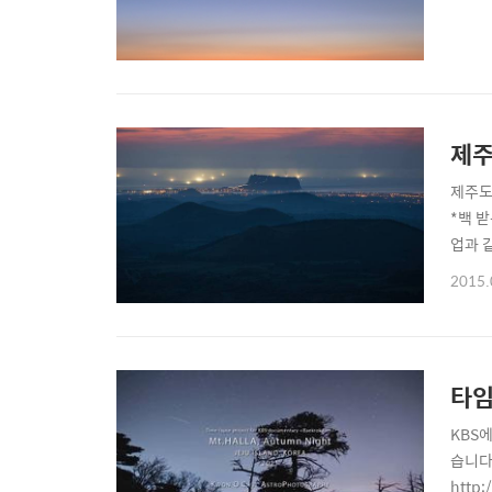
제주
제주도
*백 
업과 
에 인
2015.
었다.
로 했다
타임
KBS
습니다
http: