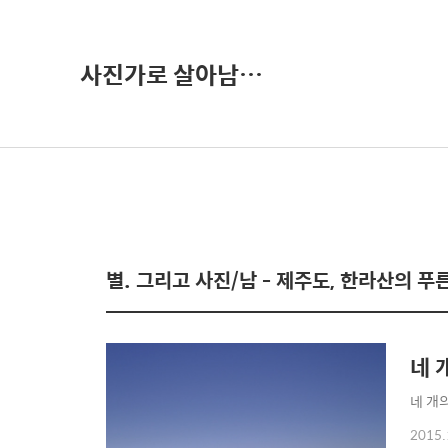
사진가로 살아남기-권오철의 별과 사진
별. 그리고 사진/남 - 제주도, 한라산의 푸
네 
네 개의
2015.