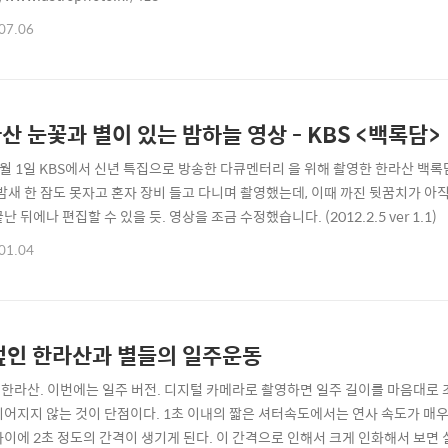
07.06
산 눈꽃과 별이 있는 밤하늘 영상 - KBS <백록담>
1월 1일 KBS에서 신년 특집으로 방송한 다큐멘터리 을 위해 촬영한 한라산 백록
 밤새 한 잠도 못자고 혼자 장비 들고 다니며 촬영했는데, 이때 까진 뒷꿈치가 아직도
난 뒤에나 편집할 수 있을 듯. 영상을 조금 수정했습니다. (2012.2.5 ver 1.1)
01.04
덮인 한라산과 별들의 일주운동
1. 한라산. 이번에는 일주 버전. 디지털 카메라로 촬영하면 일주 길이를 마음대로 
이어지지 않는 것이 단점이다. 1초 이내의 짧은 셔터속도에서는 연사 속도가 매우
사이에 2초 정도의 간격이 생기게 된다. 이 간격으로 인해서 크게 인화해서 보면