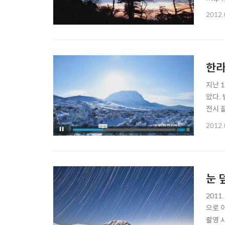
2012.
한라
지난 
았다.
전시 끝
2012.
눈 
201
으로 
촬영 