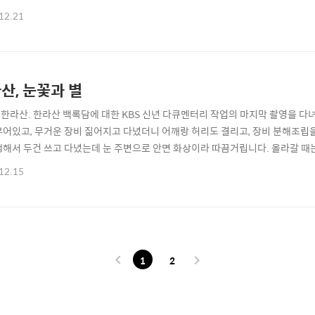
치명적인 단점이다.
12.21
산, 눈꽃과 별
1. 한라산. 한라산 백록담에 대한 KBS 신년 다큐멘터리 작업의 마지막 촬영을 다
부어있고, 무거운 장비 짊어지고 다녔더니 어깨랑 허리도 결리고, 장비 분해조립
쨍해서 두건 쓰고 다녔는데 눈 주변으로 안면 화상이라 따끔거립니다. 올라갈 때는
다녀야 했으니 이만저만 고생이 아니었지요. 여름에도 전기 들어오는 매트에 겨울
12.15
만만찮지만, 천체사진 20년 넘게 찍어도 가장 힘든 것은 밤새는 것이랍니다. 보
 밤하늘을 볼 수..
1
2