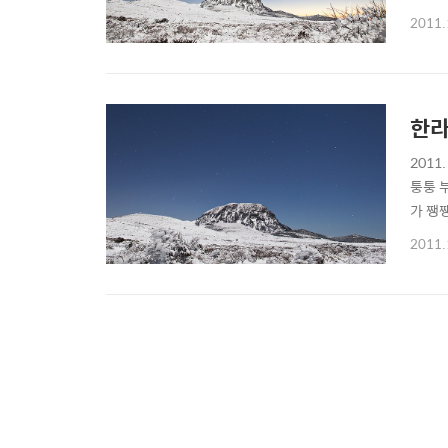
진의 
2011.
한라
201
퉁퉁 
가 쨍
들고 
2011.
것도 
장 맑은