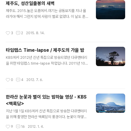
제주도, 성산일출봉의 새벽
글 내용
제주도. 2015.높은 오름에서.여기는 공동묘지를 지나 올
라가야 해서 그런지 밤에 사람이 별로 없었다. 이 날도 혼자
있었다. 이틀 작업하고 *백 받는 작업이 들어왔다. 어느 백
화점의 명품 디스플레이 설치과정을 촬영하는 것이었다. 2
작성시간
3
2
2015. 8. 14.
주 가까이 작업해야 하는 제주도 푸른 밤 별 작업과 같은 액
수다. 게다가 제주도 작업은 성수기라 촬영비가 딱 그만큼
들어가서 돈은 남는 게 하나도 없다. 좋아하지도 않는 일인
타임랩스 Time-lapse / 제주도의 가을 밤
데 돈 때문에 인생을 소비하는 것이 싫어서 회사 그만두고
글 내용
나와서 사진을 선택했다. 그런데, 어느 날 보니 돈 때문에
KBS에서 2012년 신년 특집으로 방송되었던 다큐멘터리
내가 좋아하지도 않는 것을 찍고 있었다. 그래서 앞으로는
을 위한 타임랩스 time-lapse 작업입니다. 2011년 10월
내가 찍고 싶은 것들을 찍자고 생각했다. 살짝 흔들렸으나
부터 11월까지 촬영되었습니다. 맑은 날이 없어 참 고생했
결국 안 하기로. 돈은 안 남더라도 작품이 남는 것을 하기로
던 작업입니다. 겨울편에 이어 가을편을 편집하여 올립니
작성시간
0
4
2012. 7. 6.
했다. 그런데 ..
다. 제주도, 2011 ※ 겨울편 보기http://www.astrophot
o.kr/416
한라산 눈꽃과 별이 있는 밤하늘 영상 - KBS
<백록담>
글 내용
지난 1월 1일 KBS에서 신년 특집으로 방송한 다큐멘터리
을 위해 촬영한 한라산 백록담의 풍경이다. 눈꽃이 하얗게
내린 한라산과 별을 담았다. 밤새 한 잠도 못자고 혼자 장비
작성시간
9
16
2012. 1. 4.
들고 다니며 촬영했는데, 이때 까진 뒷꿈치가 아직도 아물