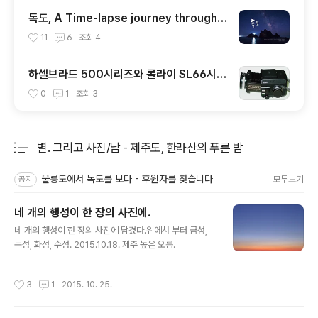
독도, A Time-lapse journey through
DOKDO, KOREA
11
6
조회
4
하셀브라드 500시리즈와 롤라이 SL66시리
즈의 비교
0
1
조회
3
별. 그리고 사진/남 - 제주도, 한라산의 푸른 밤
분류 전체보기
주요 글 목록
울릉도에서 독도를 보다 - 후원자를 찾습니다
모두보기
공지
네 개의 행성이 한 장의 사진에.
글 내용
네 개의 행성이 한 장의 사진에 담겼다.위에서 부터 금성,
목성, 화성, 수성. 2015.10.18. 제주 높은 오름.
작성시간
3
1
2015. 10. 25.