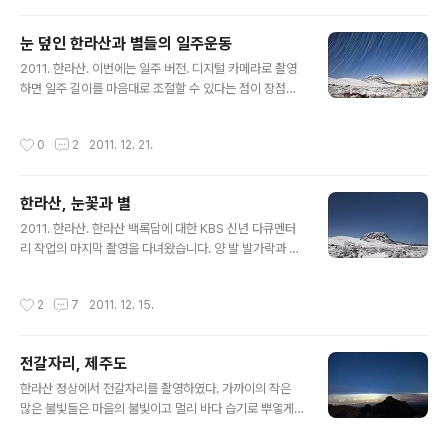
지 않았다. -.-;; 가을에 촬영한 것은 오로라 전시 끝난 뒤에
나 편집할 수 있을 듯. 영상을 조금 수정했습니다. (2012.
눈 덮인 한라산과 별들의 일주운동
2.5 ver 1.1)
글 내용
2011. 한라산. 이번에는 일주 버전. 디지털 카메라로 촬영
하면 일주 길이를 마음대로 조절할 수 있다는 점이 장점인
반면, 궤적이 매끈한 선으로 이어지지 않는 것이 단점이다.
1초 이내의 짧은 셔터속도에서는 연사 속도가 매우 빠른데,
작성시간
0
2
2011. 12. 21.
일정 시간 이상으로 셔터속도가 길어지면 각 촬영 사이에
2초 정도의 간격이 생기게 된다. 이 간격으로 인해서 크게
인화해서 보면 실선이 아니라 점선처럼 보이게 된다. 디지
한라산, 눈꽃과 별
털 일주사진의 치명적인 단점이다.
글 내용
2011. 한라산. 한라산 백록담에 대한 KBS 신년 다큐멘터
리 작업의 마지막 촬영을 다녀왔습니다. 양 발 발가락과 뒤
꿈치 다 까지고, 양 무릎 퉁퉁 부어있고, 무거운 장비 짊어
지고 다녔더니 어깨랑 허리도 결리고, 장비 분해조립을 자
작성시간
2
7
2011. 12. 15.
주 했더니 손가락이 다 부르텄습니다. 눈밭에 해가 쨍쨍해
서 두건 쓰고 다녔는데 눈 주변으로 안면 화상이라 따끔거
립니다. 올라갈 때는 두 명이 장비 나르는 것을 도와주었는
전갈자리, 제주도
데, 밤새 혼자 들고 다녀야 했으니 이만저만 고생이 아니었
글 내용
지요. 여름에도 전기 들어오는 매트에 겨울 이불 덮고 자는
한라산 정상에서 전갈자리를 촬영하였다. 가까이의 작은
사람이 추운 곳에서 밤새 작업하는 것도 만만찮지만, 천체
많은 불빛들은 마을의 불빛이고 멀리 바다 습기로 뿌옇게
사진 20년 넘게 찍어도 가장 힘든 것은 밤새는 것이랍니
보이는 큰 불빛들은 고기잡이배들의 불빛이다. 제주도, 20