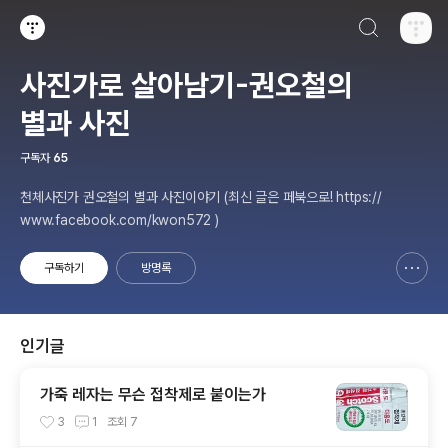
검색하기
티스토리
사진가로 살아남기-권오철의
별과 사진
구독자
65
천체사진가 권오철의 별과 사진이야기 (최신 글은 페북으로! https://
www.facebook.com/kwon572 )
구독하기
방명록
신고하기 레이어
열기
인기글
가죽 레자는 무슨 접착제로 붙이는가
3
1
조회
7