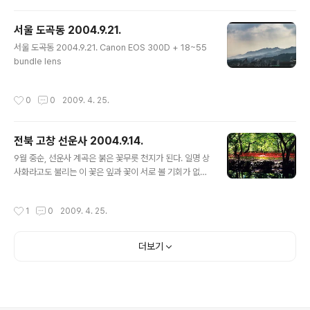
찍을 수 밖에. 그런데 디지털이다보니 꽃의 계조가 아쉽다.
서울 도곡동 2004.9.21.
글 내용
서울 도곡동 2004.9.21. Canon EOS 300D + 18~55
bundle lens
작성시간
0
0
2009. 4. 25.
전북 고창 선운사 2004.9.14.
글 내용
9월 중순, 선운사 계곡은 붉은 꽃무릇 천지가 된다. 일명 상
사화라고도 불리는 이 꽃은 잎과 꽃이 서로 볼 기회가 없다.
잎이 죽어야 꽃이 비로소 피니까... 선운사에 불공드리러 온
처자가 스님을 연모하게된 나머지 상사병으로 시름시름 앓
작성시간
1
0
2009. 4. 25.
다가 죽은 무덤에서 피기 시작했다는 전설이 있다. 선운사
에 들리면 갯벌 민물장어와 복분자주 한잔 곁들여야 제대
로 여행을 했다고 할 것이다. 참고로 선운사는 동백꽃과 벛
더보기
꽃이 어우러지는 4월 하순 봄, 그리고 상사화가 온 계곡에
가득 피어나는 9월 중순이 제격이다.