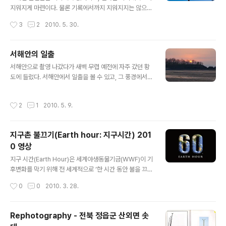
지워지게 마련이다. 물론 기록에서까지 지워지지는 않으니
여기에서 사진의 기록적 가치를 찾을 수 있겠다. 버려졌던
작성시간
3
2
2010. 5. 30.
민속물이 마을의 상징물로 부활하는 경우도 있다. 강릉시
경포대 해수욕장 아래쪽의 강문동에 가보면 솟대를 진또배
기라고 부르는데... 솟대 책에 나오는 사진이다. 1990년 이
서해안의 일출
전일 것이다. 2002년의 사진이다. 오리가 비스듬히 누워
글 내용
서해안으로 촬영 나갔다가 새벽 무렵 예전에 자주 갔던 황
있다. 그나마 이 당시 전국의 솟대들 중에서는 관리가 잘되
도에 들렀다. 서해안에서 일출을 볼 수 있고, 그 풍경에서
어 있는 축에 속한다. 아래 오른쪽에 보면 돌로 안내판도 만
어떤 기운마저 느껴지던 그런 곳이었다. 팬션으로 뒤덮이
들어 놓았다. 2008년의 사진이다. 이번엔 오리가 제대로
고 나서는 거의 찾지 않게 된 곳인데, 오랜만에 가보니 차
앉아 있다. 새로 만들어 올린 것이리라. 지금은 마을의 상징
작성시간
2
1
2010. 5. 9.
한대 간신히 통과하던 작은 다리 옆에 거대한 다리가 건설
물로 부활하여 동네 버스정류장, 다리 등등에 솟대 이미지
되고 있었다. 작은 섬을 압도하는 그 위용이란... -.-;;; 표준
로 도배가 되어 있다. ※..
렌즈 하나 들고 갯벌에 내려갔는데, 글쎄 몇 년을 다녔어도
지구촌 불끄기(Earth hour: 지구시간) 201
보지 못한 일출이 올라오는 것이 아닌가. 게다가 좀 있으니
0 영상
일출을 배경으로 멀리 수천 마리 오리 떼가 날아와 군무를
글 내용
벌인다. (가창오리 같은데 아직도 안 갔나?) 아쉬운 대로 표
지구 시간(Earth Hour)은 세계야생동물기금(WWF)이 기
준 렌즈로 찍어서 가운데만 잘라냈다. ps) 그 많은 팬션에,
후변화를 막기 위해 전 세계적으로 ‘한 시간 동안 불을 끄
그 많은 주차된 차들. 그럼에도 불구하고 그 아름답다는 일
는’ 캠페인이다. 2007년 호주 시드니에서 시작해서 전 세
작성시간
0
0
2010. 3. 28.
출을..
계적인 행사가 되었다. 지구 온난화 쪽 단체뿐만 아니라 별
보는 단체에서도 참여하고 있는데, 아무튼 불을 끄고 별이
있는 깜깜한 밤하늘의 소중함을 환기시키기 위함이다. 아
Rephotography - 전북 정읍군 산외면 솟
래는 2010. 3. 27 저녁 8시 20분경부터 코엑스에서 촬영