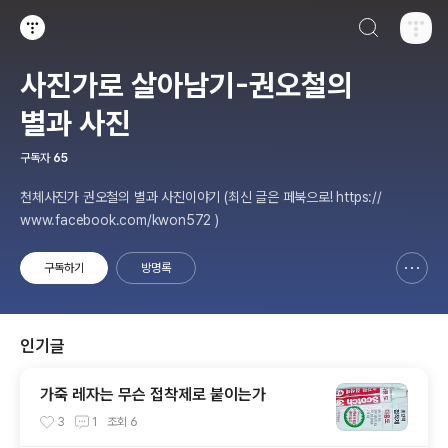
검색하기
티스토리
사진가로 살아남기-권오철의
별과 사진
구독자
65
천체사진가 권오철의 별과 사진이야기 (최신 글은 페북으로! https://
www.facebook.com/kwon572 )
구독하기
방명록
신고하기 레이어
열기
인기글
가죽 레자는 무슨 접착제로 붙이는가
3
1
조회
6