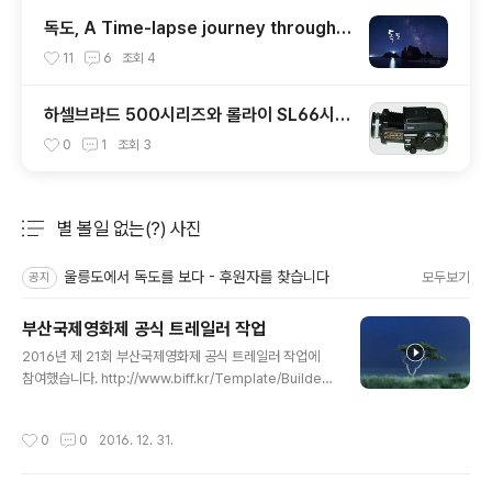
독도, A Time-lapse journey through
DOKDO, KOREA
11
6
조회
4
하셀브라드 500시리즈와 롤라이 SL66시리
즈의 비교
0
1
조회
3
별 볼일 없는(?) 사진
분류 전체보기
주요 글 목록
울릉도에서 독도를 보다 - 후원자를 찾습니다
모두보기
공지
부산국제영화제 공식 트레일러 작업
글 내용
2016년 제 21회 부산국제영화제 공식 트레일러 작업에
참여했습니다. http://www.biff.kr/Template/Builder/
00000001/page.asp?page_num=5853&Locatio
n=0103 이번 트레일러는 아티스트 한성필 작가의 영상작
작성시간
0
0
2016. 12. 31.
품으로 테크니컬 서포트의 권오철 작가, 방준석 음악감독
의 참여로 완성되었다. 올해로 21회를 맞는 부산국제영화
제는 자율성과 독립성 보장을 위해 영화제를 지지해준 세