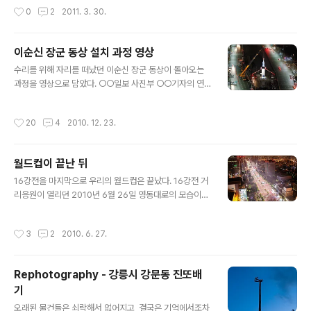
지는 기부 변화 문제에 대항하는 희망의 메시지를 보여주
작성시간
0
2
2011. 3. 30.
는 것입니다. 작년에는 코엑스에서 촬영했는데, 올해에는
서울의 랜드마크인 남산 타워를 배경으로 촬영했습니다.
토요일이라 사무실의 실내등은 이미 대부분 꺼진 상태인데
이순신 장군 동상 설치 과정 영상
다, 가장 밝은 광원인 광고 전광판들이 꺼지지 않아서, 남산
글 내용
수리를 위해 자리를 떠났던 이순신 장군 동상이 돌아오는
타워와 대형 빌딩의 간판들이 꺼지는 것으로는 극적인 느
과정을 영상으로 담았다. ○○일보 사진부 ○○기자의 연
낌이 나지 않아서 아쉽군요. 해가 지기 전인 저녁 6시부터
락을 받고 야밤에 출동해서 촬영했다. 작업 예정 2시간 전
10시까지 4시간 동안 촬영한 것입니다. 해가 지고 빌딩 숲
에 도착했는데, 벌써 진행 중이었다. 날씨가 좋았으면 저녁
에 조명이 들어오다가 8시 반부터 1시간 동안 불이 꺼지고
작성시간
20
4
2010. 12. 23.
부터 아침까지 계속 갔을텐데 아쉬움이 남는 작업이다. 차
다시 켜지는 과정을 450배속으로 보여줍니다. 행사시간 :
를 가지고 다니는 것을 별로 좋아하지 않아서 가방에 꾸역
2011. 3. 26. 저녁..
꾸역 촬영장비를 넣고 짊어지고 다니는데, 지하철 막차 타
월드컵이 끝난 뒤
고 들어와서 2시간 반 자고 다시 첫차 타고 나가야 했다. 왜
글 내용
집에 들어갈 생각을 했지…… 잠시 기다리면 아래에 영상이
16강전을 마지막으로 우리의 월드컵은 끝났다. 16강전 거
표시됩니다. 재생 단추를 눌러주세요. ※ 다른 영상 보기 >
리응원이 열리던 2010년 6월 26일 영동대로의 모습이다.
킬리만자로의 별이 쏟아지는 밤하늘 등
경기 시작후 환호하는 인파. 경기가 끝나고 해산하는 붉은
악마들. 거리는 원상복구중. 영상으로 이어붙이면 다음과
작성시간
3
2
2010. 6. 27.
같다. 비도 오고 해서 촬영 상황은 그다지 좋지 않았다. 아
래는 나이지리아전 때의 거리응원 모습을 영상으로 만든
것이다. ps) 영상은 클릭하면 YOUTUBE에서 좀 더 크게
Rephotography - 강릉시 강문동 진또배
볼 수 있다.
기
글 내용
오래된 물건들은 쇠락해서 없어지고, 결국은 기억에서조차