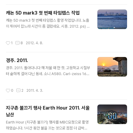
은 1년..
캐논 5D mark3 첫 번째 타임랩스 작업
글 내용
캐논 5D mark3 첫 번째 타임랩스 촬영 작업입니다. 노출
이 튀어서 잡느라 시간이 좀 걸렸네요. 시흥. 2012. ps) 눈
썰미 좋은 분들은 뭔가 다른 게 보이실 듯.
작성시간
1
8
2012. 4. 8.
경주. 2011.
글 내용
경주. 2011. 돌아다니다 해 저물 때 한 컷. 고등학교 시절부
터 숱하게 걸어 다닌 동네. 소니 A580. Carl-zeiss 16-
80mm, HDR. SteadShot. (핸드 헬드)
작성시간
0
2
2011. 4. 3.
지구촌 불끄기 행사 Earth Hour 2011. 서울
남산
글 내용
Earth Hour (지구촌 불끄기) 행사를 MBC요청으로 촬영
하였습니다. 1시간 동안 불을 끄는 것으로 점점 더 급박해