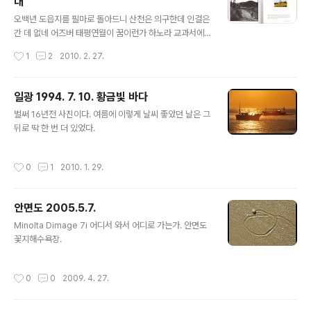
대
한 영상이다. 참여한 건물도 있지만 아닌 건물도 있고 차량
글 내용
헤드라이트 불빛이 많아 극적으로 어두워지지는 않았다. *
오백년 도읍지를 필마로 돌아드니 산천은 의구한데 인걸은
지구촌 불끄기 행사 공식 사이트 : http://www.earthhou
간 데 없네 어즈버 태평연월이 꿈이런가 하노라 교과서에
rkorea.org/
나오던 야은 길재의 시조이다. 고려가 망하고 옛 도읍이던
작성시간
1
2
2010. 2. 27.
개성을 지나면서 지은 것이라고 한다. 그런데 요즘은 10년
이면 강산도 변한다고, 산천에서도 옛 모습 찾기가 쉽지 않
다. 위는 대원사의 ‘빛깔있는 책들’ 시리즈의 ‘솟대’ 92~9
일광 1994. 7. 10. 황금빛 바다
3쪽이다. 전북 정읍군 산외면의 솟대가 있던 풍경이다. 예
글 내용
벌써 16년전 사진이다. 여름에 이렇게 날씨 좋았던 날은 그
전에 한반도의 민속 문화재를 찾아 전국을 돌아다니던 시
뒤로 딱 한 번 더 있었다.
절이 있었다. 솟대, 장승, 벅수, 당산나무, 마애불 등등... 책
에 나오는 솟대들도 대부분 직접 찾아가 보았던 것이다. 2
002년 1월에 찾아갔을 때의 모습이다. 길은 시멘트로 포
작성시간
0
1
2010. 1. 29.
장이 되었고, 솟대는 달랑 한 개만 남아있다. 시멘트 길 가
장자리에 구멍을 ..
안면도 2005.5.7.
글 내용
Minolta Dimage 7i 어디서 와서 어디로 가는가. 안면도
꽃지해수욕장.
작성시간
0
0
2009. 4. 27.