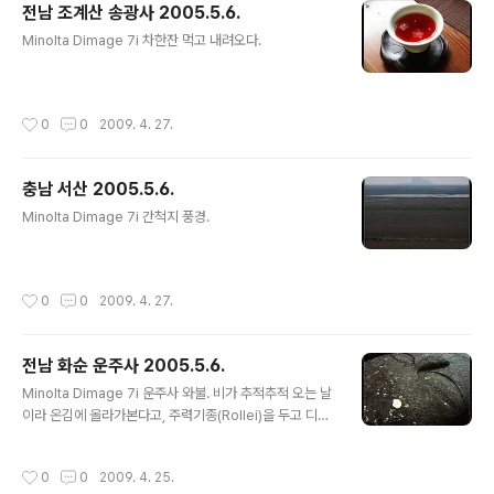
전남 조계산 송광사 2005.5.6.
글 내용
Minolta Dimage 7i 차한잔 먹고 내려오다.
작성시간
0
0
2009. 4. 27.
충남 서산 2005.5.6.
글 내용
Minolta Dimage 7i 간척지 풍경.
작성시간
0
0
2009. 4. 27.
전남 화순 운주사 2005.5.6.
글 내용
Minolta Dimage 7i 운주사 와불. 비가 추적추적 오는 날
이라 온김에 올라가본다고, 주력기종(Rollei)을 두고 디지
털 카메라만 들고 가볍게 올라갔는데, 웬걸 간밤 비바람에
어디서 날아왔는지 동백꽃들이 날아와 와불 위에 앉았다.
작성시간
0
0
2009. 4. 25.
어떻게 딱 그 자리에 꽃이 내려 앉았는지... 디카로 열심히