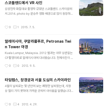
스코틀랜드에서 VR 사진
계 영화인과 관객들의 뜻을 모아 시간이 지나도 굳건히 자
글 내용
리를 지키겠다는 뜻으로 올해 컨셉을 ‘소나무’로 결정했다.
삼성전자 화질데모 촬영차 갔었던 스코틀랜드 스카이섬에
어둠 속에서도 밝게 빛나는 별빛에 비춘 곧은 소나무의 푸
서.2014. photo by 문승주 영화 배경으로 많이 등장하는
름은 지난 성장통에 대처하는 영화제의 꿋꿋한 자세를 보
곳인데, 대표적으로 프로메테우스 첫 장면을 이곳에서 촬
여준다. 어떤 상황에서도 늘 푸른 모습을 간직하는 선비의
여하였다.걸어서 1시간 가까이 올라가야 하는데, 영화팀들
작성시간
0
1
2015. 7. 5.
절개에..
고생 좀 했을 듯. VR이나 HMD로 보시려면...http://cfile1
0.uf.tistory.com/media/234DE23E558ECDAC1E
0B96
말레이시아, 쿠알라룸푸르, Petronas Twi
n Tower 야경
글 내용
Kuala Lumpur, Malaysia. 2012 별과는 아무 상관없는
CF촬영의뢰로 말레이시아에 다녀왔습니다. 천체사진이 전
문 분야이긴 하지만 타임랩스 기술이 응용되는 분야가 넓
작성시간
0
0
2012. 9. 5.
다 보니 요즘은 홍보영상 관련 일이 많습니다. 사진에 보이
는 높은 쌍둥이 빌딩은 말레이시아의 아이콘인 Petronas
Twin Tower입니다. 왼쪽은 일본 업체가, 오른쪽은 삼성
타임랩스, 창경궁과 서울 도심의 스카이라인
이 지었다고 합니다. (그 왼쪽 빌딩도 대우건설이 지었다고
글 내용
4월의 날씨로는 몇 년만에 보는 쾌청한 날씨였는데, 사정
하고, 오른쪽 공사 중인 곳은 쌍용건설 현장이고... 이 동네
상 멀리 가지 못하여 가까운 곳에서 아쉬움을 달랬습니다.
스카이라인은 한국 건설업체가 만들고 있는 것 같습니다)
사람 붐비는(?) 곳이다 보니 여러분들 만났습니다. 원래 별
세계에서 가장 높은 쌍둥이 빌딩이라고 합니다. 마당의 분
들어간 것 아니면 거의 올리지 않는데 궁금하실 분이 있을
수쑈까지 어우러져 밤의 야경은 참으로 화려합니다. 내부
작성시간
0
4
2012. 4. 29.
것 같아 올려 봅니다. 창경궁. 2012.
에도 온갖 이른바 '명품샵'은 다 모여 있습니다. 특이한 것