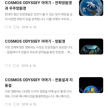
COSMOS ODYSSEY 이야기 - 전파망원경
년우주센터의 박형민님이 촬영한 많은 사진들이 큰 도움이
과 우주망원경
되었습니다. CG제작은 홍성완 SungWan Hong / 아이
글 내용
딘님에 수고해주셨습니다.
현대의 첨단 망원경들은 인간이 볼 수 있는 빛의 파장을 넘
어 다양한 파장의 빛을 관측합니다. 이를 위해서 우주에 망
원경을 쏘아 올리기도 하고, 전파 망원경을 만들기도 합니
작성시간
3
0
2019. 4. 10.
다. - 미국 뉴멕시코 주의 VLA, Very Large Array. 영화
콘택트에서 조디 포스터가 외계 신호 포착한 곳. - 칠레 해
발 5050m의 ALMA 전파 천문대. - 라팔마의 MAGIC T
COSMOS ODYSSEY 이야기 - 망원경
elescope. 우주에서 날아온 고에너지 감마선이 지구 대
글 내용
이번 천체투영관 영화에는 수많은 망원경들이 등장합니다.
기와 충돌할 때 생기는 미약한 대기 발광을 관측한다고. -
- 갈릴레이가 만들어 최초로 밤하늘을 봤던 망원경. - 케플
그 유명한 허블우주망원경 - 그 후속으로 제작중인 제임스
러가 개선한 망원경. 즉, 케플러식 굴절 망원경. - 뉴턴이 최
웹 우주망원경 - 우주배경복사 관측한 3총사 COBE, WM
초로 만든 반사망원경. - 윌리엄 허셜이 천왕성을 발견한
AP, Planck - 외계행성을 찾아내는 Kepler. 그리고 그 후
작성시간
2
0
2019. 4. 10.
망원경. - 윌리엄 허셜의 아들인 존 허셜이 M51을 스케치
속 TESS. CG는 홍성완/아이딘 작품.
한 구경 45cm 망원경. - 윌리엄 파슨스가 만든 구경 1.8m
망원경. - 백 년 전에 에드윈 허블이 쓰던 구경 2.5m, 당시
COSMOS ODYSSEY 이야기 - 천동설과 지
로는 세계 최대였던 윌슨산 천문대의 후커 망원경. - 단일
동설
미러로는 세계 최대 중의 하나인 하와이 마우나케아의 쓰
글 내용
바루 망원경. 지름 8.2m - 현재 세계 최대 구경의 망원경.
이번 영화에는 다양한 시각적 경험을 위해 실사 촬영 이외
육각형 거울 36개를 붙여서 10.4m 크기로 만든 라팔마의
에도 CG와 애니메이션을 활용하였습니다. 애니메이션은
GTC - 현재 세계 최대의 천문대. 8.2m 망원..
주로 옛날 이야기인데요. 아래와 같이 천동설 우주관이 무
작성시간
0
0
2019. 4. 10.
너지고 코페르니쿠스의 지동설로 바뀌는 과정을 3D VR