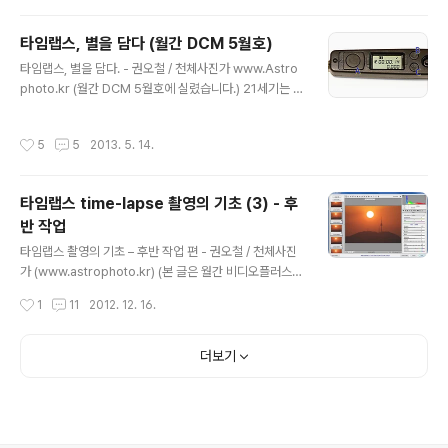
들을 해결해야 한다. 준비 과정에서의 약간의 차이가 최종
히 ..
결과물 영상의 현격한 차이를 가져온다. 백두산 천지의 구
타임랩스, 별을 담다 (월간 DCM 5월호)
름. 산꼭대기의 구름은 바람을 타고 매우 빠르게 움직인다.
글 내용
1초 간격으로 촬영했다. 왜 타임랩스로 촬영할까? 타임랩
타임랩스, 별을 담다. - 권오철 / 천체사진가 www.Astro
스, time-lapse를 사전에서 찾아보면 ‘사진촬영에서 저속
photo.kr (월간 DCM 5월호에 실렸습니다.) 21세기는 융
촬영의’라고 정의되어 있다. 저속으로 찍어서 정상 속도로
합의 시대다. 사진과 영상도 이제 명확하게 구분이 어려운
재생하니 촬영 대상이 빨리 움직이게 되는 것이다. 왜 굳이
시대가 되어가고 있다. 우선 기기가 먼저 결합했다. 2008
작성시간
5
5
2013. 5. 14.
타임랩스로 촬영해야 할..
년 8월 니콘에서 동영상을 촬영할 수 있는 최초의 DSLR인
D90을 발표하고, 뒤따라 캐논 5D mark II가 나오면서 D
SLR은 사진뿐만 아니라 동영상, 그것도 커머셜로 쓸 수 있
타임랩스 time-lapse 촬영의 기초 (3) - 후
는 품질의 영상을 촬영할 수 있는 기기로 탈바꿈했다. 요즘
반 작업
은 DSLR로 CF나 뮤직비디오, 다큐멘터리, 드라마 등을 촬
글 내용
영하는 일도 많다. 반대로 RED 같은 무비 카메라는 동영상
타임랩스 촬영의 기초 – 후반 작업 편 - 권오철 / 천체사진
의 한 프레임을 그대로 스틸컷으로 잡지 표지사진에 쓸 수
가 (www.astrophoto.kr) (본 글은 월간 비디오플러스/
있을 정도다. 카메라와 캠코더의 경계가 무너진 ..
포토플러스 2012.12월호에 게재된 글의 원본입니다.) 타
작성시간
1
11
2012. 12. 16.
임랩스 작업이 일반 영상 촬영과 달리 후반 작업이 필수적
이다. 연속된 스틸 컷들을 편집해서 동영상으로 만들어주
어야 하는 것이다. 다른 영상작업에서는 특수영상팀이나 D
더보기
I 파트에서 처리하기 때문에 촬영감독은 촬영한 원본을 넘
기기만 하는 경우가 대부분이지만, 타임랩스에서는 촬영과
후반작업이 밀접하게 관계되어 있어 후반 작업도 같이 하
는 것이 일반적이다. 타임랩스는 한 장면 촬영시간이 오래