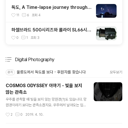
독도, A Time-lapse journey through
DOKDO, KOREA
11
6
조회
4
하셀브라드 500시리즈와 롤라이 SL66시리
즈의 비교
0
1
조회
3
Digital Photography
분류 전체보기
주요 글 목록
울릉도에서 독도를 보다 - 후원자를 찾습니다
모두보기
공지
COSMOS ODYSSEY 이야기 - 빛을 보지
않는 관측소
글 내용
우주를 관측할 때 빛을 보지 않는 망원경(?)도 있습니다. 망
원경이라기 보다는 관측소겠지요. 우주에서 날아오는 입자
를 관측합니다. 대표적으로 중성미자를 관측하는 슈퍼카미
작성시간
2
0
2019. 4. 10.
오칸데가 있습니다. 일본 기후현의 폐탄광 지하 1000m에
위치하고 있습니다. 영화에서는 이 탄광의 갱도를 가능한
그대로 CG로 제작했습니다. 여기 직접 다녀오신 국립청소