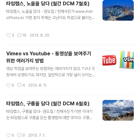
타임랩스, 노을을 담다 (월간 DCM 7월호)
이렇게 널리 쓰이다 보니 눈이 점점 높아져서 카메라를 그
글 내용
냥 삼각대에 고정하고 촬영하는 것은 심심해져 버렸다. 클
타임랩스, 노을을 담다 - 권오철 / 천체사진가 www.Astr
라이언트의 높아진 눈에 맞추어 주려면 비싼 장비를 추가
oPhoto.kr 이번 호의 주제는 고난이도 작업으로 불리는
해서 움직임을 만들어 넣어야 하게 되었다. 영상에 움직임
노을 촬영이다. 낮에서 밤으로 넘어가는 시간, 즉 붉은 석양
을 주다 일반 영상 촬영에서는 유압 헤드를 이용해서 부드
에서부터 붉은 빛과 푸른 빛이 공존하는 이른바 매직 아워
작성시간
3
10
2013. 8. 20.
럽게 카메라를 돌리거나 슬라..
를 지나 어두운 밤으로 넘어가는 변화를 기록하는 것이다.
이 촬영에서는 이제까지와는 달리 촬영 대상의 노출이 급
격하게 변하기 때문에, 그에 따라 촬영 방법도 바뀌어야 한
Vimeo vs Youtube - 동영상을 보여주기
다. 낮에서 밤으로, 밤에서 낮으로 어떤 것을 촬영하든지 그
위한 여러가지 방법
대상에 대해서 제대로 아는 것이 중요하다. 스포츠 경기를
글 내용
촬영하려면 경기의 룰을 잘 알아야 할 것이고, 새 사진을 찍
영상 작업을 보여주는 방법에는 여러가지가 있다. TV나 극
으려면 그 새의 생태에도 밝아야 한다. 풍경사진이나 타임
장에서 상영되기도 하지만, 일반적으로 가장 널리 쓰이는
랩스도 마찬가지다. 낮에서 밤으로 넘어가는 아름다운 순
것은 인터넷이다. 인터넷에 영상을 보여주기 위해서는 고
작성시간
0
4
2013. 8. 11.
간의 변화를 포착하려..
용량의 영상 파일을 올려두고 스트리밍 서비스를 해야 하
는데, 대표적인 곳이 www.Vimeo.com과 www.Youtu
be.com이다. 영상을 좀 한다는 사람들은 대개 Vimeo를
타임랩스, 구름을 담다 (월간 DCM 6월호)
이용한다. Google이 운영하고, 무료로 FullHD를 지원하
글 내용
타임랩스, 구름을 담다- 권오철 / 천체사진가 이번 이야기
고, 보는 사람이 많으면 돈까지 받을 수 있는 Youtube를
는 타임랩스로 구름을 담는 촬영법에 대한 것이다. 구름을
놔두고 Vimeo를 선택하는 이유는 무엇일까. 이유는 단 한
미속으로 돌리는 것은 이미 많이 쓰이고 있다. 하지만 낮에
가지 화질이다. Youtube나 Vimeo의 경우 사용자가 올린
촬영하는 것이 밤에 촬영하는 것보다 쉬워 보이지만 제대
영상 파일 그대로 보여지는 것이 아니다. 각기 그들의 표준
작성시간
0
0
2013. 7. 1.
로 된 결과물을 얻기 위해서는 기술적으로 더 어려운 문제
에 따라 최적화된 포맷으로 변환하여 저장한다. 이때 당연