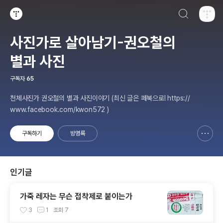
검색하기
티스토리
사진가로 살아남기-권오철의
별과 사진
구독자
65
천체사진가 권오철의 별과 사진이야기 (최신 글은 페북으로! https://
www.facebook.com/kwon572 )
구독하기
방명록
신고하기 레이어
열기
인기글
가죽 레자는 무슨 접착제로 붙이는가
3
1
조회
7