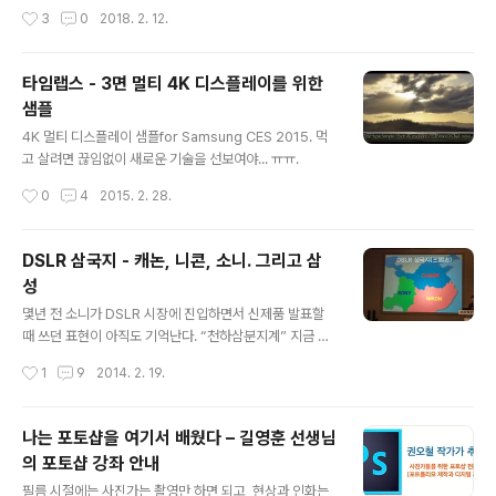
berNo=32551279
작성시간
3
0
2018. 2. 12.
타임랩스 - 3면 멀티 4K 디스플레이를 위한
샘플
글 내용
4K 멀티 디스플레이 샘플for Samsung CES 2015. 먹
고 살려면 끊임없이 새로운 기술을 선보여야... ㅠㅠ.
작성시간
0
4
2015. 2. 28.
DSLR 삼국지 - 캐논, 니콘, 소니. 그리고 삼
성
글 내용
몇년 전 소니가 DSLR 시장에 진입하면서 신제품 발표할
때 쓰던 표현이 아직도 기억난다. “천하삼분지계” 지금 소
니의 구상대로 이루어졌다. 캐논, 니콘, 소니가 3강을 이루
작성시간
1
9
2014. 2. 19.
며 풀프레임 바디를 내놓고 있으며, 삼성, 올림푸스, 펜탁
스, 파나소닉, 후지필름, 시그마 등이 변방의 오랑캐(?)로
살고 있다. 현재의 DSLR 시장 삼국지 관전평이다. 풀프레
나는 포토샵을 여기서 배웠다 – 길영훈 선생님
임 기종을 만드는 라이카라는 서역 오랑캐도 있지만 일반
의 포토샵 강좌 안내
적인 가격대가 아니니 제외한다. 1. 캐논 – 위나라 천하의
글 내용
간웅이라 불리는 조조. 그의 위나라는 강하고 넓었고 결국
필름 시절에는 사진가는 촬영만 하면 되고, 현상과 인화는