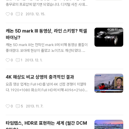
삼국을 통일했다. 카메라 삼국지는 아직 결말이 어떻게 될
충무로의 프로샵에 맡기면 되었습니다. 디지털 사진 시대
지는 모른다. 하지만 현재의 최강자는 캐논이라는 사실을
에는 필름 보다 훨씬 다양하게 사진을 요리해 낼 수 있게 되
작성시간
0
2
2013. 12. 15.
부인할 수 없다. 최고의 바디 완성도, 최고의 렌즈 해상력,
었지만 그 일은 이제 사진가의 몫이 되었습니다. 디지털 사
풍부한 교환렌즈 군..
진시대, 포토샵이 사진하는 사람들의 필수 능력이 된 것입
니다. 이러니 필름 시절 사진을 곧잘 찍던 분들도 컴맹이라
캐논 5D mark III 동영상, 라인 스키핑? 픽셀
서 포토샵을 못 다뤄서 뒤처지는 일도 많습니다. 저 역시 필
바이닝?
름에서 디지털로 넘어오면서 모든 것을 바꾸고 새로 배워
글 내용
야 했습니다. 타임랩스 후반작업에도 사실 포토샵이 기본
캐논 5D mark III는 전작인 mark II에 비해 동영상 품질이
입니다. 기본이 안 되어 있으니 참 힘들던 시절이 있었습니
좋아졌다. 모아레 현상이 줄었고 노이즈도 개선되었다. 많
다만, 이제 필요한 만큼은 어느 정도 다룰 수 있게 되었습니
은 사람들은 이 변화가 라인 스키핑(line skipping) 방식
작성시간
0
1
2013. 12. 1.
다. 관련 책도 많지만 책으로 배우기는 어렵고 시간이 많이
에서 픽셀 바이닝(pixel bining) 방식으로 바뀌어서 생긴
걸렸습니다. 가장 쉽게, 가장 ..
것으로 알고 있다. Full HD 동영상은 1920x1080 해상도
로 총 200만 화소 정도 밖에 안된다. 디지털 카메라의 이
4K 해상도 비교 상영의 충격적인 결과
미지 해상도보다 훨씬 적다. 간단히 이해하자면 라인 스키
글 내용
요즘 영상 업계는 Full HD를 넘어 4K 선점 경쟁이 치열하
핑 방식은 카메라의 이미지 센서 중에서 딱 필요한 화소수
다. 1920x1080 화소의 Full HD에 비해 4096x2160
만 건너 뛰면서 읽는 것이고, 픽셀 바이닝 방식은 전체를 읽
화소의 4K는 4배 이상의 해상도를 가진다. TV 쪽에서는
어서 리사이즈 한다고 생각하면 된다. 5D mark III의 가로
UHD라고 해서 3840x2160 화소로 Full HD의 딱 4배
해상도는 5760 픽셀로서 Full HD의 1920 픽셀의 정확
작성시간
0
5
2013. 11. 7.
이다. 국내에서 4K 상영시설을 제대로 갖춘 곳은 한 손에
하게 3배가 된다. 동영상을 ..
꼽는다고 한다. 그런 좋은 시설에서 4K와 2K를 비교 상영
해 봤는데, 백 명이 넘는 사람들 중 구별할 수 있는 사람이
타임랩스, HDR로 표현하는 세계 (월간 DCM
아무도 없었다. 맨 앞자리에는 직접 영상물을 제작한 나를