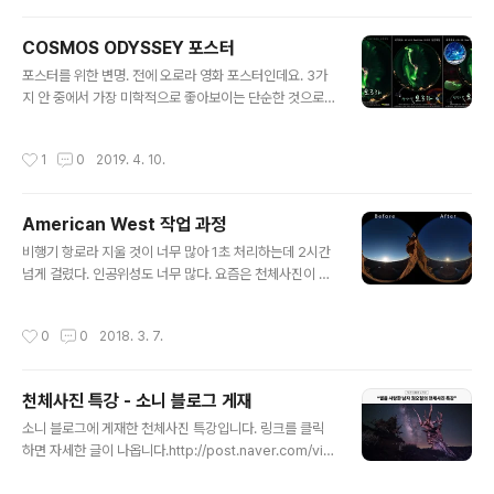
애니메이션으로 구현했습니다. 천동설을 믿던 시대의 사람
들의 세계를 '우물안 개구리' 처럼 묘사하고, 그 세 등장인
COSMOS ODYSSEY 포스터
물인 플라톤, 아리스토텔레스, 그리고 프톨레미는 르네상
글 내용
포스터를 위한 변명. 전에 오로라 영화 포스터인데요. 3가
스 시대 라파엘로의 그림 아테네 학당을 패러디해서 그렸
지 안 중에서 가장 미학적으로 좋아보이는 단순한 것으로
습니다. 이 세계가 코페르니쿠스가 등장해서 깨지게 됩니
선택했었죠. 그랬더니 다른 많은 오로라 영화들이랑 포스
다. 이 그림은 중세 유명한 목판화인 플라마리온 판화를 패
터에서 차별화가 안되더라고요. 사실 다른 영상물들은 타
러디해서 구성했습니다. 조혜승 / 크리에이티브 섬 작품입
작성시간
1
0
2019. 4. 10.
임랩스로 찍어 CG 장면도 제대로 안넣고 쉽게 만든 초저
니다. 오로라 때도 애니메이션 작업했었습니다.
예산 작업이 대부분입니다. 그래서 이번에는 미학적인 가
치도 중요하지만, 어떤 내용을 담고 있을지에 대한 정보와
American West 작업 과정
인상의 전달과 차별화를 고민하고 있습니다. 영화는 138
글 내용
억년의 우주의 변화와 그 우주를 이해하기 위해 노력해온
비행기 항로라 지울 것이 너무 많아 1초 처리하는데 2시간
천문학의 역사가 담겨 있습니다. 그것을 실사 촬영외에도
넘게 걸렸다. 인공위성도 너무 많다. 요즘은 천체사진이 워
CG와 애니메이션으로 구현했습니다. 그래서 필수요소에
낙 인기라 유명한 장소에는 한 밤중에도 랜턴과 카메라를
광학망원경, 전파망원경, 우주망원경 정도는 들어가야겠
든 사람들이 있다. 초보일수록 밝은 렌턴을 쓴다. 노출 보정
작성시간
0
0
2018. 3. 7.
고, 실사이외에도 CG 요소도 들어가야겠다고 생각하고 ..
하고, HDR처리하고, 사람들 다 지워냈다.전에 문재인 대통
령 앞을 지나간 눈치없는 한 인간을 지워내는 것보다 훨씬
고난이도 작업이었다. 하늘의 그라데이션 등. 장자의 호접
천체사진 특강 - 소니 블로그 게재
몽에 보면 본인이 나비인지 헷갈리는 이야기가 나오는데.
글 내용
이쯤 되면 내가 지우개인지 헷갈리는 거다. 감각이 떨어지
소니 블로그에 게재한 천체사진 특강입니다. 링크를 클릭
는 것을 근성으로 때우는 게 아닌가 싶기도 하고.뭐. 때워지
하면 자세한 글이 나옵니다.http://post.naver.com/vie
는게 어딘가.
wer/postView.nhn?volumeNo=11416789&mem