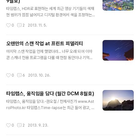
9월호)
포함한 5명이 앉아 있었는데, 마찬가지였다. 영상 처리를
글 내용
담당한 전문가인 닉네임 캣(dvcat)님 이야기로는 스크린
타임랩스, HDR로 표현하는 세계 최근 영상 기기들의 색재
에 코를 박고 보면 간신히 구별할 수 있는 정도라고 한다.
현 범위가 점점 넓어지고 디지털 환경에서 색을 조정하는
사실 4K는 영상 산업의 침체 때문에 일본 디스..
것이 이전의 필름에서보다 훨씬 간편해지다보니 영화나 C
작성시간
0
2
2013. 11. 5.
F 뿐만 아니라 다큐멘터리, 드라마 등 많은 영상 분야에서
색을 주요 표현 수단으로 사용하는 일이 많아지고 있다. 색
보정 작업을 통해서 보다 표현 의도에 맞는 색을 구사하는
오랜만의 스캔 작업 at 프린트 피델리티
것이다. 영상 바닥에서는 ‘색보정’이라는 어려운 용어를 쓰
글 내용
마지막 스캔 작업을 언제 했었더라... 너무 오래 되어 이마
며 있는 척(?) 하지만 알고 보면 사진 바닥에서는 ‘뽀샵
콘 스캐너 전용 프로그램을 다룰 때 한참 동안이나 기억을
질’이라는 용어로 누구나 어느 정도는 구사하는 기술이기
더듬어야 했다. 아직까지도 필름이 장시간의 일주 촬영에
도 하다. HDR은 원래 사진이 가지는 색 표현의 범위를 훨
서는 디지털에 비해 월등하다. 끊어지지 않는 부드러운 별
씬 넓은 범위에서 가능하게 해준다. 계조 면에서, 분위기 면
작성시간
0
6
2013. 10. 26.
의 궤적과 진득한 색 표현이 슬라이드 필름을 이용한 일주
에서, 색조 면에서. 사람의 눈으로 보는 완전 자연스러운 느
사진의 맛. 10년 정도 전에 촬영한 필름인데, 마음에 안 들
낌부터 초현실적인 분위기까지..
어 다시 찍어야지 하고 있는데, 계속 실패중. 15분 전에 들
타임랩스, 움직임을 담다 (월간 DCM 8월호)
어갔어야 하는데. 실패! 현존 최고의 필름 스캐너 핫셀브라
글 내용
드 flextight X5 스캐너로 작업중. 프린트 피델리티는 국
타임랩스, 움직임을 담다.-권오철 / 천체사진가 www.Ast
내 최고의 장비들을 갖추고 있는 프린트&스캔 샵이다. 원
roPhoto.kr 타임랩스Time-lapse는 최근 들어 광고, 다
래 공덕동에 있었는데 얼마 전에 홍대 앞으로 이사왔다. 들
큐멘터리, 심지어 예능이나 드라마에서도 폭넓게 사용되고
어가다가 카페에 잘못 온 줄 알았다. 아래 사진은 공덕동 때
있다. 시간의 흐름을 압축해서 이른바 ‘쎈 그림’을 만들어서
작성시간
0
2
2013. 9. 23.
사진인데, 지금..
시청자에게 강한 인상을 주기 때문이다. 시청률 약간의 오
르락 내리락에 일희일비하는 입장에서는 저렴한 가격에 강
한 인상을 만들어내는 타임랩스가 효자 컨텐츠일 것이다.