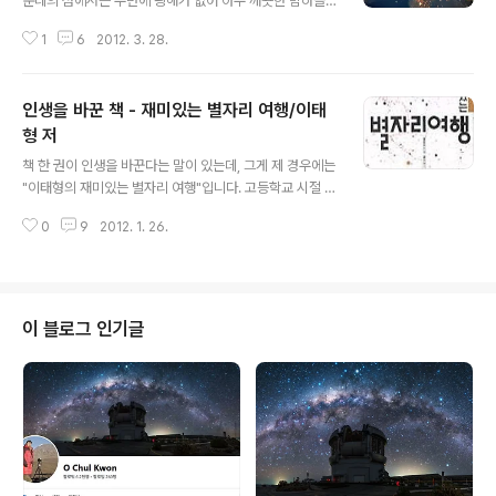
운데의 섬에서는 주변에 광해가 없어 아주 깨끗한 밤하늘
을 보여줄 것 같지만 그렇지 않다. 바다의 습기도 문제지만
1
6
2012. 3. 28.
고기잡이배들의 불빛 밝기는 상상을 초월한다. 오징어잡이
선단은 어지간한 중소도시 전체의 광해를 능가한다. 어선
에서 일하는 사람들은 이 빛에 노출되어 타기 때문에 긴소
인생을 바꾼 책 - 재미있는 별자리 여행/이태
매를 입어야 하는데 시력에도 이상이 온다고 한다. 아래 국
제우주정거장에서 내려다 본 사진을 보자. 동해 바다의 밝
형 저
글 내용
은 불빛들은 서울, 부산 다음으로 밝다. 독도, 제주도, 백령
책 한 권이 인생을 바꾼다는 말이 있는데, 그게 제 경우에는
도 등에서 촬영을 해왔지만 은하수가 찬란히 빛나는 별이
"이태형의 재미있는 별자리 여행"입니다. 고등학교 시절 이
쏟아지는 장면은 촬영하기가 쉽지 않았다. 그나마 동해 보
책으로 별 보는 취미를 시작하게 되었지요. 천문학을 전공
다 서해가 조금 나은 편이다. 관련 글보기 : http://www.a
0
9
2012. 1. 26.
하지도 사진을 전공하지도 않았지만 결국 지금은 천체사진
strophoto.kr/3..
가의 길을 가고 있습니다. 저자인 이태형님은 대학교 동아
리 선배로 만나게 되었고 인연이 계속 이어지고 있지요. 제
가 결혼할 때 갓 사십에 주례하실 뻔 했다는... 본인이 고사
하셔서 작고하신 조경철 박사님이 해주셨지요. 아무튼 이
이 블로그 인기글
분도 책 한 권이 인생을 바꾼 경우인데, 이 책이 뜨는 바람
에 전공과는 상관없는 천문학의 길을 가게 되었지요. 최소
한 두 사람의 인생을 바꾼 거죠. 저는 이 책이 두 권 있습니
다. 너무 많이 보다보니 해져서 한 권 더 사야 했지요. 지금
은 절판되어 구하기..