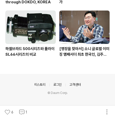
through DOKDO, KOREA
가
하셀브라드 500시리즈와 롤라이
[명장을 찾아서] 소니 글로벌 이미
SL66시리즈의 비교
징 앰배서더 최초 한국인, 김주원·
권오철 사진작가
의안내
티스토리
로그인
고객센터
© Daum Corp.
6
1