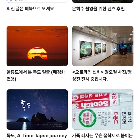
최신 글은 페북으로 오셔요.
은하수 촬영을 위한 렌즈 추천
울릉도에서 본 독도 일출 (배경화
<오로라의 신비> 권오철 사진/영
면용)
상전 전시 중입니다.
독도, A Time-lapse journey
가죽 레자는 무슨 접착제로 붙이는