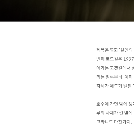
제목은 영화 ‘살인의
번째 로드킬은 199
어가는 고갯길에서 심
리는 얼룩무늬. 이미
자체가 애드거 앨런 
호주에 가면 밤에 캥
루의 사체가 길 옆에
고라니도 마찬가지.