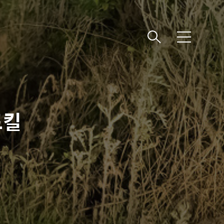
메
뉴
드킬