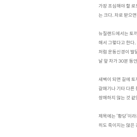
가장 조심해야 할 로
는 크다. 차로 받으
뉴질랜드에서는 토끼가
해서 그렇다고 한다.
처럼 운동신경이 발달
날 앞 차가 30분 동
새벽이 되면 길에 토
갈매기나 기타 다른 
쌍해하지 않는 것 같
제목에는 ‘황당’이라
히도 죽이지는 않은 