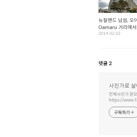
뉴질랜드 남섬, 오
Oamaru 거리에서
2014.02.02
소에 대해 생각해
댓글
2
사진가로 살
천체사진가 권오
https://www.
구독하기