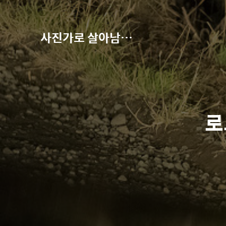
사진가로 살아남기-권오철의 별과 사진
로