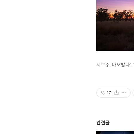
서호주, 바오밥나무.
17
관련글