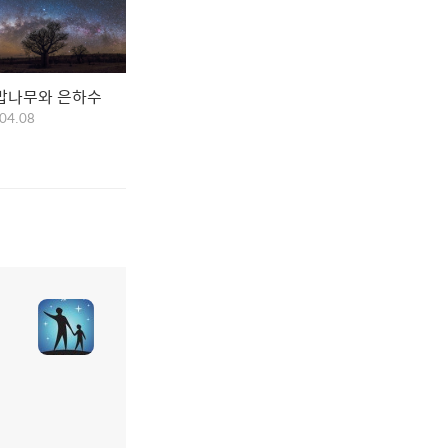
밥나무와 은하수
04.08