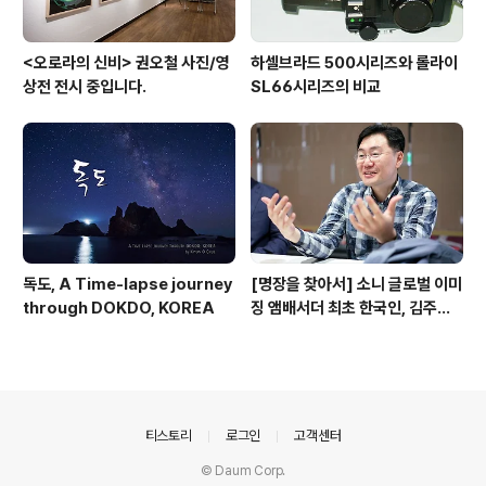
<오로라의 신비> 권오철 사진/영
하셀브라드 500시리즈와 롤라이
상전 전시 중입니다.
SL66시리즈의 비교
독도, A Time-lapse journey
[명장을 찾아서] 소니 글로벌 이미
through DOKDO, KOREA
징 앰배서더 최초 한국인, 김주원·
권오철 사진작가
의안내
티스토리
로그인
고객센터
© Daum Corp.