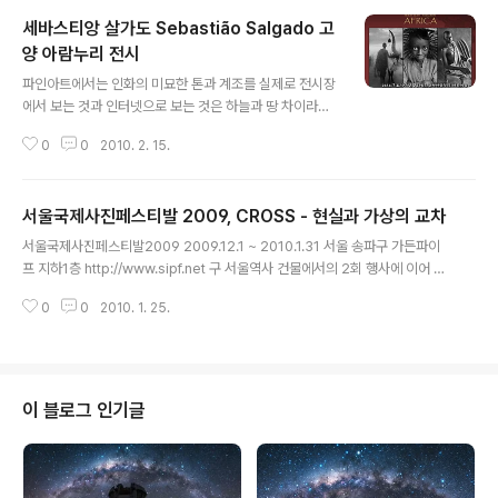
세바스티앙 살가도 Sebastião Salgado 고
양 아람누리 전시
글 내용
파인아트에서는 인화의 미묘한 톤과 계조를 실제로 전시장
에서 보는 것과 인터넷으로 보는 것은 하늘과 땅 차이라고
할 것이다. 다큐멘터리류의 사진이라면? 인화 퀄리티 보다
0
0
2010. 2. 15.
그 내용이 중요하다고 할 것이기에 전시장에서 보건, 잡지
에서 보건, 인터넷으로 보건, 신문에서 보건 크게 다르지 않
다고 말할 수도 있겠다. 하지만 굳이 오리지널 프린트를 멀
서울국제사진페스티발 2009, CROSS - 현실과 가상의 교차
리까지 찾아가서 보는 이유는 내용에 더하여 더 큰 사이즈
글 내용
로 보다 생생하게 느끼기 위함일 것이고, 내 경우는 직접 가
서울국제사진페스티발2009 2009.12.1 ~ 2010.1.31 서울 송파구 가든파이
서 그 ‘기’를 좀 나누어 받기 위함이기도 하다. 우리 시대 다
프 지하1층 http://www.sipf.net 구 서울역사 건물에서의 2회 행사에 이어 이
큐멘터리의 살아있는 전설인 살가도(Sebastião Salgad
번 3회째에는 말도 많고 탈도 많은 송파구의 가든파이브. 첫회에는 인사동 갤러
o)의 사진이라면, 왕복 네 시간의 거리도 아깝지 않을 것이
0
0
2010. 1. 25.
리들에서 했는데, 이제는 빈집털이(?) 전문이 되었다. 그 큰 건물이 그렇게 텅 비
다. 그는 취재 및 촬영에서도 현지에서 계속 머무르며 최선
어 있어 그로테스크하기까지 하다. 이번 전시의 주제 와 너무 잘 어울린다. 주제
을 다하는 것으로..
가 주제이니 만큼 스트레이트 포토가 아니라 making photo, 특히 합성 등의
작업이 대부분이다. 워낙 대규모 전시라 볼 것도 많다. 가기 전에 밥 든든히 챙겨
먹고 가야 한다. 이미지들이 너무 많아 머리가 피곤할 정도다. 현대 미술은 왜 그
이 블로그 인기글
리 머리 아픈지. 개념에 맞는 아우라도 갖춰줬으면...