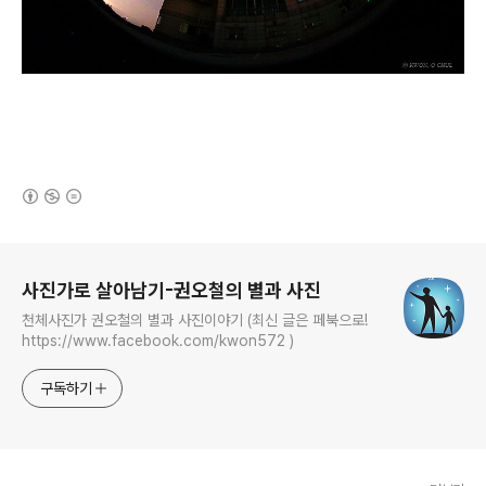
(새창열림)
로그 정보
사진가로 살아남기-권오철의 별과 사진
천체사진가 권오철의 별과 사진이야기 (최신 글은 페북으로!
https://www.facebook.com/kwon572 )
구독하기