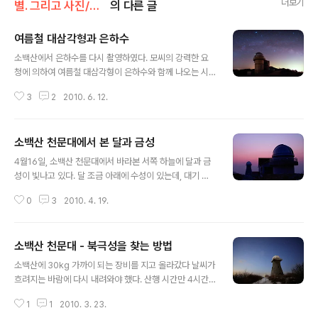
더보기
별. 그리고 사진/소백산천문대
의 다른 글
여름철 대삼각형과 은하수
글 내용
소백산에서 은하수를 다시 촬영하였다. 모씨의 강력한 요
청에 의하여 여름철 대삼각형이 은하수와 함께 나오는 시
간에 촬영하였다. 덕분에 이전의 사진에서보다 은하수의
3
2
2010. 6. 12.
고도가 낮다. 찍을 때마다 느끼는 거지만 남쪽 영주의 불빛
이 참 밝다. 공군비행장이 인근에 있어서 낮이고 밤이고 전
투기들은 또 얼마나 많이 지나 다니는지... 그래도 바닥에
소백산 천문대에서 본 달과 금성
자리 깔고 밤하늘을 이불삼아 누웠더니 별이 쏟아진다. 그
글 내용
리고 인공위성이 그렇게 많은 줄 처음 알았다. 6등급 이상
4월16일, 소백산 천문대에서 바라본 서쪽 하늘에 달과 금
만 해도 수십 개라고 한다. 그날 별똥별보다 인공위성을 더
성이 빛나고 있다. 달 조금 아래에 수성이 있는데, 대기 상
많이 보았다. 옆으로 조금 더 붙이면 이렇게 된다. 아무래도
태가 좋지 않아 보이지 않았다. 해가 저물고 나서 풍경은 이
사족같다.
0
3
2010. 4. 19.
렇다.
소백산 천문대 - 북극성을 찾는 방법
글 내용
소백산에 30kg 가까이 되는 장비를 지고 올라갔다 날씨가
흐려지는 바람에 다시 내려와야 했다. 산행 시간만 4시간
여. 이틀이 지난 아직도 무릎과 허벅지가 휴유증에 시달리
1
1
2010. 3. 23.
고 있다. 빨리 작업을 마무리해야할텐데... 아예 아무 것도