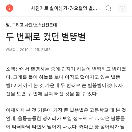
검색하기
사진가로 살아남기-권오철의 별과 사진
티스토리
별. 그리고 사진/소백산천문대
두 번째로 컸던 별똥별
권오철
2010. 4. 25. 21:55
소백산에서 촬영하는 중에 갑자기 하늘이 번쩍하고 밝아졌
다. 고개를 들어 하늘을 보니 아직도 떨어지고 있는 별똥
별! 이제까지 본 것 가운데 두 번째로 큰 별똥별이었다. 사
진을 보면 두 번에 걸쳐 터진 것을 볼 수 있다.
이제까지 본 것 가운데 가장 큰 별똥별은 고등학교 때 본 것
인데, 울퉁불퉁한 덩어리가 보일 정도로 크고, 작은 불똥들
이 타닥타닥 타면서 떨어져 나왔다. 커다란 숯 덩어리가 떨