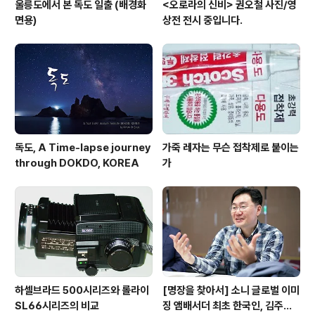
울릉도에서 본 독도 일출 (배경화
<오로라의 신비> 권오철 사진/영
면용)
상전 전시 중입니다.
독도, A Time-lapse journey
가죽 레자는 무슨 접착제로 붙이는
through DOKDO, KOREA
가
하셀브라드 500시리즈와 롤라이
[명장을 찾아서] 소니 글로벌 이미
SL66시리즈의 비교
징 앰배서더 최초 한국인, 김주원·