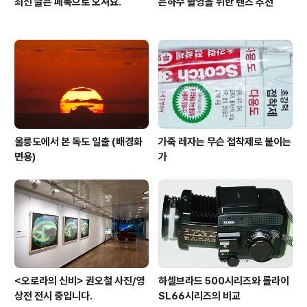
최신 글은 페북으로 오셔요.
은하수 촬영을 위한 렌즈 추천
울릉도에서 본 독도 일출 (배경화
가죽 레자는 무슨 접착제로 붙이는
면용)
가
<오로라의 신비> 권오철 사진/영
하셀브라드 500시리즈와 롤라이
상전 전시 중입니다.
SL66시리즈의 비교