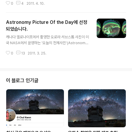
0
4
2011. 4. 10.
1. National Geographic (영문/인터넷) http://news.n
ationalgeographic.com/news/2011/03/pictures/
110331-best-space-pictures-auroras-galaxy-s
Astronomy Picture Of the Day에 선정
tars-science-138/?source=link_fb20110331bes
tspacephotos 전에는 이름을 잘못 쓰더니, 이번엔 설명
되었습니다.
글 내용
을 잘못 달았군요. NG라서 NG네요. (4.11 추가) 수정되었
캐나다 옐로나이프에서 촬영한 오로라 서브스톰 사진이 미
네요. http://news.nationalgeographic.com/..
국 NASA에서 운영하는 '오늘의 천체사진'(Astronomy
Picture Of the Day)에 선정되었습니다. 한국인으로서
0
13
2011. 3. 25.
는 두 번째로군요. 아, 첫 번째도 저였어요. http://apod.n
asa.gov/apod/ap110325.html
이 블로그 인기글