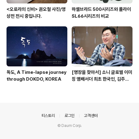
<오로라의 신비> 권오철 사진/영
하셀브라드 500시리즈와 롤라이
상전 전시 중입니다.
SL66시리즈의 비교
독도, A Time-lapse journey
[명장을 찾아서] 소니 글로벌 이미
through DOKDO, KOREA
징 앰배서더 최초 한국인, 김주원·
권오철 사진작가
의안내
티스토리
로그인
고객센터
© Daum Corp.