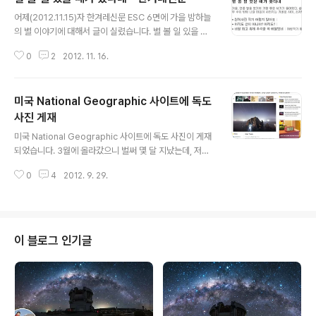
글 내용
어제(2012.11.15)자 한겨레신문 ESC 6면에 가을 밤하늘
의 별 이야기에 대해서 글이 실렸습니다. 별 볼 일 있을 때
가 왔다네 http://www.hani.co.kr/arti/specialsectio
0
2
2012. 11. 16.
n/esc_section/560550.html 천체사진 찍기 어렵지
않아요. http://www.hani.co.kr/arti/specialsection/
esc_section/560548.html
미국 National Geographic 사이트에 독도
사진 게재
글 내용
미국 National Geographic 사이트에 독도 사진이 게재
되었습니다. 3월에 올라갔으니 벌써 몇 달 지났는데, 저도
이제서야 알았네요. Dokdo Island, South Korea라고
0
4
2012. 9. 29.
설명에 나와 있습니다. 인터넷판이라 원고료는 그리 많지
않습니다만, Dokdo라고 표기하도록 하는 과정이 다 보람
이지요. 사이트 바로 가기 => 클릭
이 블로그 인기글