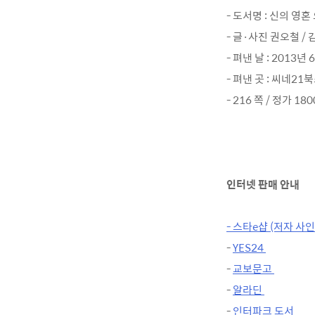
- 도서명 : 신의 
- 글·사진 권오철 /
- 펴낸 날 : 2013년
- 펴낸 곳 : 씨네21
- 216 쪽 / 정가 180
인터넷 판매 안내
- 스타e샵 (저자 사
-
YES24
-
교보문고
-
알라딘
-
인터파크 도서