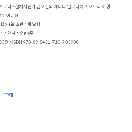
영혼 오로라 - 천체사진가 권오철의 캐나다 옐로나이프 오로라 여행
 감수 이태형
 6월 24일 초판 1쇄 발행
북스 / 한겨레출판(주)
00원 / ISBN 978-89-8431-710-9 03980
인본 판매)