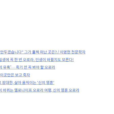
그만두겠습니다" 그가 훌쩍 떠난 곳은? / 이명현 천문학자
일생에 꼭 한 번 오로라. 인생이 바뀔지도 모른다!
의 유혹’… 죽기 전 꼭 봐야 할 오로라
, 이곳만은 보고 죽자
 장대한, 살아 움직이는 '신의 영혼'
생이 바뀌는 옐로나이프 오로라 여행, 신의 영혼 오로라