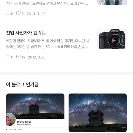
거다. 물이 안들어 오면서도 편하고 단정한... 오래 걷는 일
이 많다보니 신발에는 관심이 많다. 집사람 보다 신발이 훨
0
9
2013. 3. 12.
씬 많을 정도니까. 방한화도 영하 70도 스펙부터 영하 32
도까지, 등산화 스타일의 방한화부터 덧신까지. 갯벌용 장
화부터 계곡용 신발까지 종류도 다양하다. 물론 결혼식 이
전업 사진가가 된 뒤...
후 10번도 안 신은 구두도 있다. 지를려다 보니, 이제는 남
글 내용
들이 보기에 무난한 그런 신발을 찾을 필요가 없다는 것을
예전에 연봉이 지금보다 두 배 이상 되던 대기업 다니던 시
깨닫았다. "이제 회사 다니는 것도 아니잖아.내가 무슨 신
절에는 3백만 원 넘던 캐논 5D mark II 카메라를 손을 부
발을 신던 무슨 상관이야." 사진 찍으러 다니는 사람이니 편
들부들 떨며 샀다. 그런데 월급이 5D mark II 가격 가까이
한대로 신으면 되는 거였다.회사원 생활을 오래 했더니 전
0
13
2012. 3. 6.
떨어져 나간 지금은 오히려 4백만 원이 넘어갈 것으로 예
업을 한지 수 년이 지나고도 그 틀을 벗어나지 못하고 있었
상되는 캐논 5D mark III를 주저 없이 한 번에 석 대씩 주
다. 뭐, 나름 모..
문한다. 직업적으로 하기 전과 후의 달라진 차이이다. ps)
오랜 만에 세차를 했는데 비가 온다. 지하 주차장에서 차를
한참 찾았는데 바로 옆에 있었다. 세차를 하니 못 알아 본
이 블로그 인기글
것... -.-;;