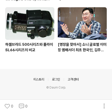
하셀브라드 500시리즈와 롤라이
[명장을 찾아서] 소니 글로벌 이미
SL66시리즈의 비교
징 앰배서더 최초 한국인, 김주원·
권오철 사진작가
의안내
티스토리
로그인
고객센터
© Daum Corp.
0
0