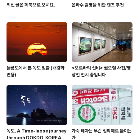
최신 글은 페북으로 오셔요.
은하수 촬영을 위한 렌즈 추천
울릉도에서 본 독도 일출 (배경화
<오로라의 신비> 권오철 사진/영
면용)
상전 전시 중입니다.
독도, A Time-lapse journey
가죽 레자는 무슨 접착제로 붙이는
through DOKDO, KOREA
가