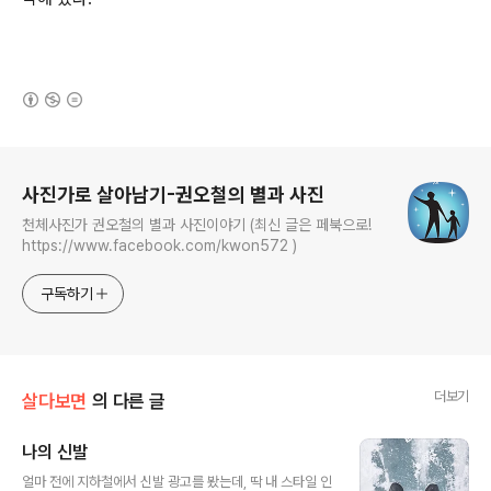
(새창열림)
로그 정보
사진가로 살아남기-권오철의 별과 사진
천체사진가 권오철의 별과 사진이야기 (최신 글은 페북으로!
https://www.facebook.com/kwon572 )
구독하기
더보기
살다보면
의 다른 글
나의 신발
글 내용
얼마 전에 지하철에서 신발 광고를 봤는데, 딱 내 스타일 인