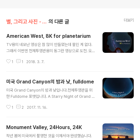
더보기
별, 그리고 사진 - 국외/북미 대륙과 하와이
의 다른 글
American West, 8K for planetarium
글 내용
TV용의 네모난 영상은 참 많이 만들었는데 팔린 게 없다.
그래서 이번엔 천체투영관용의 동그란 영상으로 도전. 오
로라에 이어 이번엔 단편으로 제작.소니 A7R2 2대 스티
1
1
2018. 3. 7.
칭. 8K 영상.
미국 Grand Canyon의 밤과 낮, fulldome
글 내용
미국 Grand Canyon의 밤과 낮입니다.천체투영관을 위
한 Fulldome 포맷입니다. A Starry Night of Grand C
anyon / Fulldome from kwon, o chul on Vimeo.
1
2
2017. 11. 16.
Monument Valley, 24Hours, 24K
글 내용
작년 봄에 미국에서 촬영한 것을 이제서야 완성했습니다.