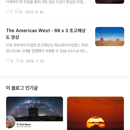
이제까지 한 작업들 중에 가장 많은 시간이 투입된 작업이
었습니다.현장에서 몇 차례에 걸쳐 열흘 넘게 있었는데 그
1
0
2017. 11. 16.
중에서 그나마 상황이 가장 좋았던 날의 촬영분을 작업했
습니다.여러 카메라로 촬영할때 노출이 동일해야 하므로
모두 수동 노출로 일일이 바꿔가며 촬영한 것입니다. 이후
The American West - 8K x 3 초고해상
에 후반 작업으로 노출을 또 맞추는 작업을 해야 합니다. 물
론 스티칭 작업도 해야하고요.게다가 HDR 촬영이라 브라
도 영상
글 내용
케팅으로 3장씩 노출을 줘서 스티칭 뿐 아니라 HDR 작업
미국 서부에서 작업한 초고해상도 파노라마 타임랩스 작업
이 그 승수 만큼 더 들어가야 합니다.물론 이게 또 끝이 아
입니다.8K 3대를 연결해서 사용할 수 있습니다.Full HD
니고 어떤 작업이 더 붙었을지 짐작해 보세요.그래서 작년
패널이라면 60개 이상을 붙여서 사용할 수 있습니다. 아래
에 찍었지만 일 년이 더 지나서야 마무리할 수 있었습니다.
0
0
2016. 7. 13.
와 같이 8K TV 3대를 연결해서 사용하거나, 21:9 wide
이게 끝이 아니죠. 팔아야 밥이 되니 ..
포맷으로 크롭해서 사용할 수도 있습니다.
이 블로그 인기글