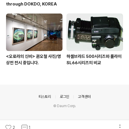
through DOKDO, KOREA
<오로라의 신비> 권오철 사진/영
하셀브라드 500시리즈와 롤라이
상전 전시 중입니다.
SL66시리즈의 비교
의안내
티스토리
로그인
고객센터
© Daum Corp.
2
1