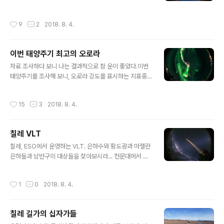
시대의 인류는 밤하늘의 해와 달, 별, 은하수 등을 바라보며
어떤 느낌을 받았고, 저게 과연 뭐라고 생각했을까 하는 질
작성시간
9
2
2018. 8. 4.
문을 던지는 영상이 도입부에 필요했다. 처음 촬영하려고
했던 장소는 영국의 스톤헨지. 답사를 갔더니 밤새 차가 쌩
쌩 달리는 고속도로에서 2백 미터 밖에 떨어져 있지 않고,
이번 태양주기 최고의 오로라
안개가 매우 심하게 끼는 지역이라 어떻게 촬영한다 하더
글 내용
라도 CG 수준의 후반작업이 필요했다. 토머스 하디의 마
자료 조사하다 보니 나는 결과적으로 참 운이 좋았다.이번
지막 부분에 테스가 잡혀가는 장소가 바로 스톤헨지인데,
태양주기를 조사해 보니, 오로라 강도를 표시하는 지표중
그때도 안개가 자욱했다. 그리고 결정적으로 몇 년 전만 해
하나인 Planetary K-index가 최근 10년간 최대치를 찍
도 이렇지 않았다는데, (구글지도에 업데이트되기도 전이
은 게 8이다.그런 날이 딱 세 번 있었는데, 2015.3.17. 그
작성시간
15
3
2018. 8. 4.
었는데) 울타리가 생기고 정..
리고 2015.6.22. 그리고 2017.9.8.이다. 두 번째의 201
5년 6월은 하지라 북반구에서는 거의 못보고 지나갔고, 세
번째의 2017년 9월에는 보름달이 훤해서 조건이 좋지않
칠레 VLT
아 비행기 타려다 참고 인터넷 실시간 영상으로 감상했다.
글 내용
가장 조건이 좋은 2015.3.17.은 흑점폭발 뉴스를 보자마
칠레, ESO에서 운영하는 VLT. 은하수와 황도광과 마젤란
자 공항으로 달렸고 촬영에 성공했다. 날씨 등 운이 그다지
은하들과 남반구의 대상들을 찾아보시라... 천문대에서 쏘
따르지 않는 편이라 어떻게 하면 최고의 오로라를 만날 확
는 레이져는 AO (Adaptive Optics)라는 첨단기술로 레
률을 높일 수 있을까 궁리 끝에, 흑점폭발후 입자..
이져로 인공별을 만들어 대기에 의한 상의 흔들림을 실시
작성시간
1
0
2018. 8. 4.
간으로 보정하여 이미지를 개선하는 것임. 역시나 천체투
영관용 작업. Sony A7R2
칠레 길가의 십자가들
글 내용