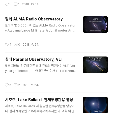
clid=IwAR1PFcG2Ep..
am Herschel Telescope. 이 동네 망원경들은 역사적
작성시간
5
1
2018. 10. 14.
천문학자들의 이름을 땄더라는. 뉴튼, 갈릴레이 등.촬영한
지 1년 반이 되어가는데 영화 작업 때문에 하드에서 잠자다
드디어 부활. 5.3K x 5.3K for planetariumSony A7R
칠레 ALMA Radio Observatory
2
글 내용
칠레 해발 5,050m에 있는 ALMA Radio Observator
y.Atacama Large Millimeter/submillimeter Array
ESO (European Southern Observatory) 2018. Se
p. 서브밀리미터 파장이 습도가 낮은 환경에서 가장 관측
작성시간
4
0
2018. 9. 24.
이 잘되기 때문에 이런 곳에 만들었다고 하네요.5.3K x 5.
3K resolution, 천체투영관용 작업
칠레 Paranal Observatory, VLT
글 내용
칠레 파라날 천문대 현존 최대 규모의 망원경인 VLT, Ver
y Large Telescope.건너편 산에 현재 ELT (Extremel
y Large Telescope) 건설중. 5.3K x 5.3K, 천체투영
관용 영상.
작성시간
5
2
2018. 9. 24.
서호주, Lake Ballard, 천체투영관용 영상
글 내용
서호주, Lake Ballard에서 촬영한 천체투영관용 영상이
다. 현재 제작중인 오로라 후속작의 주제는 다. 과학 이전