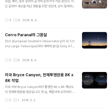
유럽, 북미, 호주 등에서 길가에 십자가가 가끔 보인다. 이
는 길에서 세상을 떠난 영혼을 위한 것인데, 남미 칠레에도
마찬가지 문화가 있다. 단지 작은 십자가 정도가 아니라 작
은 예배당을 만든다는 것이 다를 뿐. 개집 만한 것부터 버스
작성시간
3
0
2018. 8. 4.
정류장 크기 만한 것까지 각양각색이다. 국기에 조화들에
온갖 장식품으로 우리네 무당집 느낌과 비슷한 것도 있다.
살아서 삶이 고단할수록 장례의식이 요란한 경우가 많더라
Cerro Paranal의 그믐달
는 것이 해외를 돌아다녀 본 느낌. 그러고 보니 이 나라 주
글 내용
유소에도 기름 넣어주는 사람이 다 있더라는. 우리나라에
ESO (European Southern Observatory)의 VLT(V
도 이런 문화가 생기면 교통안전에 대한 경각심을 가지는
ery Large Telescope)에서 새벽에 본 달.Sony A7R
데 좋겠다. 하지만 땅주인이 싫어할테고 길가에 십자가 꽂
3. 2018. Chile.
을 데가 동나는 곳이 많을듯. 내 다녔던 초등학교에서는 매
작성시간
2
0
2018. 8. 4.
년 1명 이상 교문 앞에서 차에 ..
미국 Bryce Canyon, 천체투영관용 8K x
8K 작업
글 내용
미국 서부 Bryce Canyon에서 촬영한 8K x 8K 해상도
의 천체투영관용 영상입니다. 첫 날, 해질녁에 도착에서 G
oogle에서 봐둔 장소로 가서 촬영했고요. 다음 날 아침,
작성시간
2
1
2018. 5. 2.
둘러 보니 더 좋은 장소가 보여서, 다시 촬영하기로 마음먹
었어요. 그런데 그곳은 그림이 나오는 곳이니 만큼 사람이
엄청나게 많더라는. 한국도 마찬가지지만 미국도 그림 좀