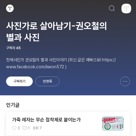
검색하기
티스토리
사진가로 살아남기-권오철의
별과 사진
구독자
65
천체사진가 권오철의 별과 사진이야기 (최신 글은 페북으로! https://
www.facebook.com/kwon572 )
구독하기
방명록
신고하기 레이어
열기
인기글
가죽 레자는 무슨 접착제로 붙이는가
3
1
조회
7