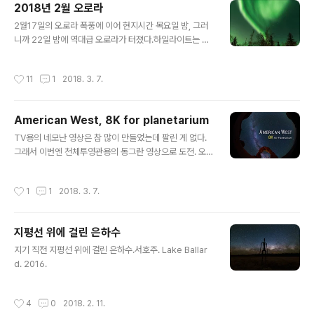
2018년 2월 오로라
되는 곳에는 밤에도 별과 함께 풍경을 담는 것이 유행이라
글 내용
2월17일의 오로라 폭풍에 이어 현지시간 목요일 밤, 그러
밤 12시에도 사람이 많습니다. 게다가 미국 밤하늘에는 비
니까 22일 밤에 역대급 오로라가 터졌다.하일라이트는 머
행기도 엄청 많습니다. 매 프레임마다 약 10대 정도는 기본
리 꼭대기에서 쏟아지는 거라 카메라로 제대로 표현이 안
입니다. 이걸 다 일일이 다 지워내야 했어요. 아래 사진에서
된다. VR로 찍어야하는 이유.지난 일요일부터 수요일까지
비행기 몇 대나 찾으실 수 있나요? 일단 지운 것만 13대입
작성시간
11
1
2018. 3. 7.
왔다간 사람들이 뇌리에 스치며... 조금만 더 있다가지 뭐가
니다. ps) 우리나라 황매산 같은데서도 렌턴 불빛 가지고
그리 바쁘다고 여기까지 와서 그리 빨리 가셨나. 조상이 친
서로 싸..
일이라도 한 건가 저걸 못 보고 가다니... 우리네 여행 문화
American West, 8K for planetarium
는 좀 느긋하게 일~이주 쉬고 갈 수 없는 걸까.촬영장비는
글 내용
소니 A7R3 + FE 12-24mm f/4 lens. 저온에서의 신뢰
TV용의 네모난 영상은 참 많이 만들었는데 팔린 게 없다.
성이 좋아져서 영하 30도 정도까지는 몇 시간씩 끄떡없더
그래서 이번엔 천체투영관용의 동그란 영상으로 도전. 오
라는.광각렌즈로 하늘 보고 찍으면 왜곡이 너무 심해서 가
로라에 이어 이번엔 단편으로 제작.소니 A7R2 2대 스티
능한 수평방향으로 찍은 후에 크롭했다. 원본이 8K 넘어가
칭. 8K 영상.
작성시간
1
1
2018. 3. 7.
는 고해상도라..
지평선 위에 걸린 은하수
글 내용
지기 직전 지평선 위에 걸린 은하수.서호주. Lake Ballar
d. 2016.
작성시간
4
0
2018. 2. 11.