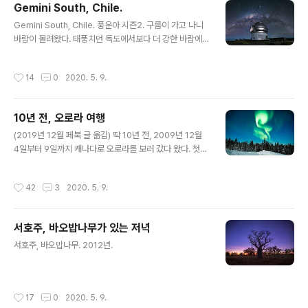
Gemini South, Chile.
글 내용
Gemini South, Chile. 풍운아 시즌2. 구름이 가고 나니
바람이 몰려왔다. 태풍치던 독도에서보다 더 강한 바람에
몸이 뜨고 작은 돌맹이가 섞여서 날아와 얼굴을 때린다. 바
람 때문에 천문대가 shut down되는 건 또 처음 봤다. 진
작성시간
14
0
2020. 5. 9.
동 문제도 있고 돔 열기도 힘들어서 관측 못한다고. 촬영허
가 받은 이틀 중 하루는 구름 때문에 공치고, 하루 남은 거
어떻게든 해볼라고 두 손으로 간신히 들수 있는 바위를 삼
10년 전, 오로라 여행
각대 매달아 가며 촬영해보지만, 바람에 다 넘어가 버리고
글 내용
카메라 한 대 기절하심. 바람에 흔들리는 삼각대를 온몸으
(2019년 12월 페북 글 옮김) 딱 10년 전, 2009년 12월
로 부여잡고 그냥 스틸 한 컷 건지는 것으로 목표 변경. 이
4일부터 9일까지 캐나다로 오로라를 보러 갔다 왔다. 첫
럴 때는 멘탈 관리를 위해 아들이 가르쳐준 노래가 있다.
번째 오로라 여행이었다. 12월 중순에 우발적으로(?) 사직
"마음을 비우면 행복해져요~~~~" 사진은 임시로 붙인 거
서를 냈고, 말일자로 자유인이 되었다. 기념이라도 해야하
작성시간
42
3
2020. 5. 9.
라 집..
는 날인데, 수첩을 찾아봐도 사직서 낸 날짜는 못찾겠다. 1
0년 동안 사진으로 행복하게 잘 살았다.
서호주, 바오밥나무가 있는 저녁
글 내용
서호주, 바오밥나무. 2012년.
작성시간
17
0
2020. 5. 9.