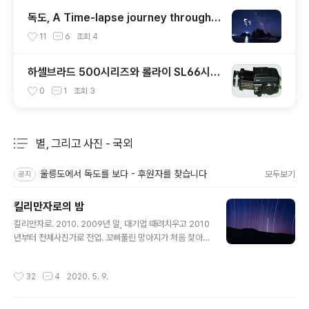
독도, A Time-lapse journey through
DOKDO, KOREA
11
6
조회
4
하셀브라드 500시리즈와 롤라이 SL66시리
즈의 비교
0
1
조회
3
별, 그리고 사진 - 국외
분류 전체보기
주요 글 목록
울릉도에서 독도를 보다 - 후원자를 찾습니다
모두보기
공지
킬리만자로의 밤
글 내용
킬리만자로. 2010. 2009년 말, 대기업 때려치우고 2010
년부터 천체사진가로 전업. 꼬삐풀린 망아지가 처음 찾아
갔던 곳이 그렇게도 가고 싶었던 킬리만자로. 어느덧 직업
사진가 10년차.
작성시간
32
4
2020. 5. 9.