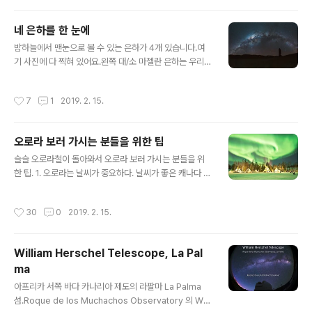
네 은하를 한 눈에
글 내용
밤하늘에서 맨눈으로 볼 수 있는 은하가 4개 있습니다.여
기 사진에 다 찍혀 있어요.왼쪽 대/소 마젤란 은하는 우리은
하에서 거리가 20만광년 이내의 위성은하입니다.오른쪽에
안드로메다 은하는 250만광년.그리고 하나가 더 있는데
작성시간
7
1
2019. 2. 15.
어디 있을까요. Left LMC & SMC, right Andromeda.
and our milky way galaxy. at alt 5000m. Monjes
De La PacanaSony A7R3
오로라 보러 가시는 분들을 위한 팁
글 내용
슬슬 오로라철이 돌아와서 오로라 보러 가시는 분들을 위
한 팁. 1. 오로라는 날씨가 중요하다. 날씨가 좋은 캐나다 쪽
으로 가면, 특히 옐로나이프의 경우 4일 있으면 오로라 보
는 건 98%다. 2. 오로라가 다 같은 게 아니다. 희미한 오로
작성시간
30
0
2019. 2. 15.
라는 그저 그렇다. 오로라 폭풍은 인간이 자연에서 경험할
수 있는 최고의 감동이다. 오로라 폭풍은 자주 있는게 아니
라서 가능하면 여유있게 가서 기다리자. 3. 사진이 아니라
William Herschel Telescope, La Pal
눈으로 보자. 눈으로 보기에는 눈이 쌓인 11~4월 정도. 그
ma
리고 달빛이 없는 때가 좋다. 참고할만한 사이트.1. 오로라
글 내용
빌리지에서 올리는 오로라 달력.http://www.aurora-to
아프리카 서쪽 바다 카나리아 제도의 라팔마 La Palma
ur.com/aurora_info/Aurora_infomation17.html?fb
섬.Roque de los Muchachos Observatory 의 Willi