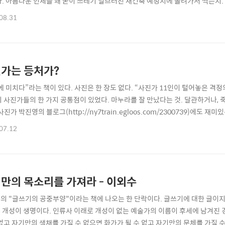
다. 아름다운 인체를 왜 굳이 쓰레기 널브러진 재건축 예정지에 몰려가서 찍는지. 
? 라고 물었을 때 답이 궁색해지기 마련이다. 이런 상투적인 소재를 가지고 나름
08.31
그런데 그런 사진이 여기에 있었다. 접근 방법이 다르고 지향점이 다르니 결과로 나
등신 미녀 ..
가는 등처가?
에 미치다”라는 책이 있다. 사진은 한 장도 없다. “사진가 11인이 털어놓은 
의 사진가들의 한 가지 공통점이 있었다. 마누라를 잘 만났다는 것. 달관하거나, 
사진가 박진영의 블로그(http://ny7train.egloos.com/2300739)에도
것”에 대하여 “마지막으로 좋은 여자(남자)를 만나야 한다”고 되어 있다. 전에
07.12
다는데, 마누라 등쳐먹고 살 정도로 가장 노릇이 쉽지 않은 현실인 것이다. 하긴 큰
만의 목소리를 가져라 - 이외수
의 "글쓰기의 공중부양"이라는 책에 나오는 한 단락이다. 글쓰기에 대한 글이
 개성이 생명이다. 인류사 이래로 개성이 없는 예술가의 이름이 후세에 남겨진 
 없고 자기만의 색채를 가질 수 없으면 화가가 될 수 없고 자기만의 문체를 가질 수