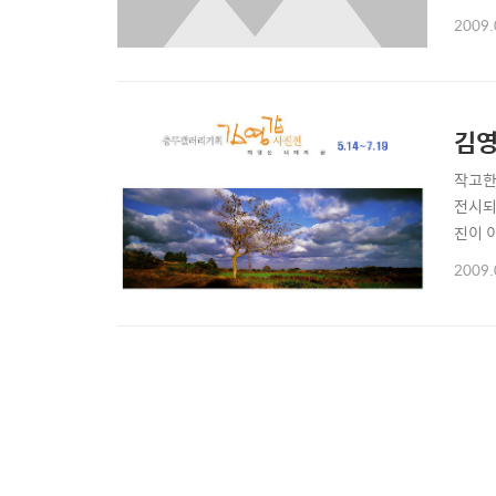
렵다 
2009.
김영
작고한 
전시되
진이 
라온 
2009.
가면 
세..