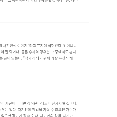
아마 그 극단적인 대비 효과 때문일 것이다마는, 왜 찍
의 독창적인 부분을 만들어 가는 것은 쉬운 것이 아니
온 사진도 당연히 다를 수 밖에. 상투적이지 않은 것
격정의 사진인생 이야기”라고 표지에 적혀있다. 읽어보니
죽이 잘 맞거나. 물론 후자의 경우는 그 중에서도 흔치
 재미있는 글이 있는데, “작가가 되기 위해 가장 우선시 해야
 어느 모임에서 들은 우스갯소리로 사진가는 ‘등처가’라
 나무로 자라려면 주변 너른 터의 양분을 끌어 모..
지만, 사진이나 다른 창작분야에도 마찬가지일 것이다.
경우는 없다. 자기만의 창법을 가질 수 없으면 가수가
 없으면 작가가 될 수 없다. 자기만의 창법, 자기만의