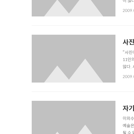
이 많
었어요
2009.
다. 
은, 팔
사진
“사진
11인
않다. 
하는 
2009.
고 한
자기
이외수
예술은
될 수