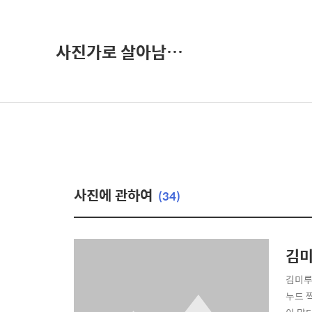
사진가로 살아남기-권오철의 별과 사진
사진에 관하여
(34)
김미
김미루
누드 