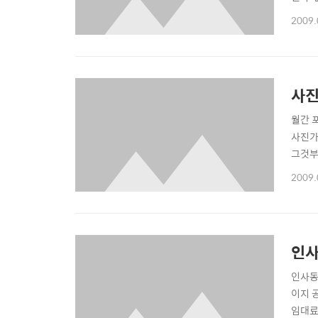
색채,
2009.
을 때
흉내낼
사진
월간 
사진가
그것부
2009.
인사
인사동
이지 
임대료