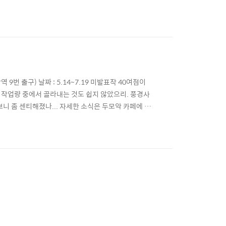
번 출구) 날짜 : 5.14~7.19 미발표작 40여점이
은 작업량 중에서 골라내는 것도 쉽지 않았으리. 풍경사
니 좀 센티해졌나... 자세한 소식은 두모악 카페에 올
천원인데, SLR클럽 회원이면 이벤트 페이지에서 출력해
 삶에 열심이다. 만 가지 생명이 씨줄로 날줄로 어우러진