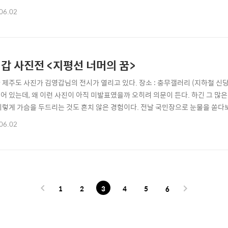
보면 요즘은 참 쉬운게 없다.
06.02
갑 사진전 <지평선 너머의 꿈>
제주도 사진가 김영갑님의 전시가 열리고 있다. 장소 : 충무갤러리 (지하철 신당역 9
어 있는데, 왜 이런 사진이 아직 미발표였을까 오히려 의문이 든다. 하긴 그 많
이렇게 가슴을 두드리는 것도 흔치 않은 경험이다. 전날 국민장으로 눈물을 쏟다보
소개글을 참고하시고, 더 자세한 것은 직접 방문하는 것이 좋겠다. ps) 유료 2
06.02
1천원으로 할인된다. ---------- “흙으로 돌아갈 줄을 아는 생명은 자기 몫의
1
2
3
4
5
6