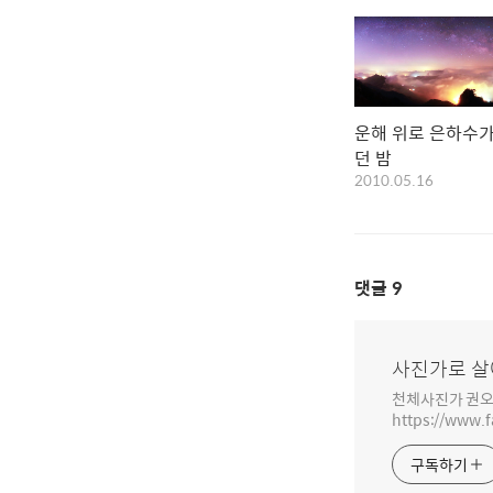
운해 위로 은하수가
던 밤
2010.05.16
댓글
9
사진가로 살
천체사진가 권오
https://www.
구독하기