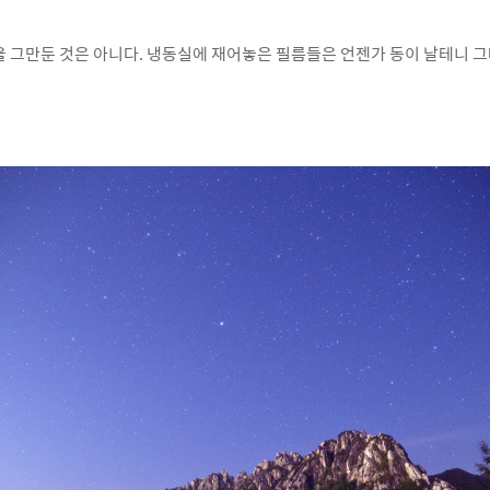
을
그만
둔 것은 아니다. 냉동실에 재어놓은 필름들은 언젠가 동이
날테니 