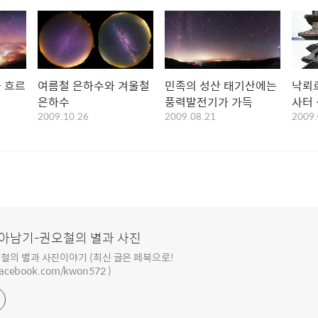
 흐르
여름철 은하수와 겨울철
민족의 성산 태기산에는
낙뢰
은하수
풍력발전기가 가득
사터
2009.10.26
2009.08.21
2009.
아남기-권오철의 별과 사진
철의 별과 사진이야기 (최신 글은 페북으로!
facebook.com/kwon572 )