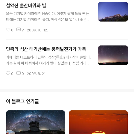
설악산 울산바위와 별
글 내용
요즘 디지털 카메라에 적응중이다. 이렇게 짧게 툭툭 찍는
데에는 디지털 카메라 참 좋다. 해상력은 또 얼마나 좋은지.
필름 시절 50mm 렌즈로 15초 정도면 흐르지 않은 별상
0
9
2009. 10. 12.
을 얻을 수 있었다. 지금 쓰는 2100만 화소짜리 Canon 5
D mark II의 경우 24mm 광각렌즈에 10초의 노출로도
별 모양이 길쭉하게 나타난다. 이런 저런 차이점을 경험으
민족의 성산 태기산에는 풍력발전기가 가득
로 익히는 중이다. 코닥에서 내가 사용하던 필름들을 모두
글 내용
단종시키는 바람에 디지털로의 전환을 준비해야 한다. 국
카메라를 테스트하러 민족의 성산(星山) 태기산에 올랐다.
내에서 120 필름을 구할 수 있는 코닥 슬라이드 필름은 E1
가는 길이 확 바뀌어서 여기가 맞나 싶었는데, 점점 가까이
00VS, E100G, EPY 이렇게 세 종류만 남았다. 그렇다고
갈수록 불길한 예감은 현실이 되었다. 멀리 보이던 거대한
필름 작업을 그만둔 것은 아니다. 냉동실에 재어놓은 필름
0
0
2009. 8. 21.
풍력발전기가 떼로 돌아가는 저 산이 바로 그 산이었던 것
들은 언젠가 동이 날테니 그때를 준비하는 것이다. 설악산
이다. 풍력발전기가 워낙에 큰데다 태기산 정상으로 올라
울산..
가는 길을 따라 배열되어 있어 이 풍력발전기를 피해서 사
진 찍는다는 것은 어려운 일이 되고 말았다. 아래 사진 오른
쪽 끝에 보이는 것이 바로 풍력 발전기. 뭐... 망원경 안쓰는
이 블로그 인기글
나 같은 사람에게는 오히려 좋은 배경이 되어줄 수도 있다
만, 촬영 내내 엄청난 소음에 시달려야 한다.