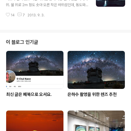
위. 물 위로 2m 정도 솟아 오른 작은 바위섬인데, 동도와
서도를 같이 찍을 수 있는 유일한 포인트이다. 오후에 고무
14
7
2013. 9. 3.
보트가 와서 내려주고, 다음 날 아침에 데리러 올 때까지 그
작은 바위 위에서 혼자 지냈다. 별 이불 덮고 파도 소리 들
으며 밤을 지샜다. 모기떼만 없었어도 행복한 밤이었을 것
이다. 그 전날 촬영에는 한 마리도 없었는데, 바람 방향 때
문인지 모기와 깔따구가 많았다. 평생 가장 짧은 기간에 가
이 블로그 인기글
장 많이 뜯긴 기간이다. -.-;;; 2013. 독도 이번 작업은 4K
에 3D이다. 만들어진 영상은 내년에 MBC에서 방송 예정
이다. 캐논 5D mark III를 이용하는데, 똑같이 설정해도 색
이 살짝 다르게 나와서, 부득이 캐논에 특별히 부탁해..
최신 글은 페북으로 오셔요.
은하수 촬영을 위한 렌즈 추천