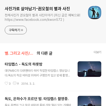
사진가로 살아남기-권오철의 별과 사진
천체사진가 권오철의 별과 사진이야기 (최신 글은 페북으로!
https://www.facebook.com/kwon572 )
구독하기
더보기
별. 그리고 사진/동 - 대한민국 독도
의 다른 글
타임랩스 - 독도의 하룻밤
글 내용
대구MBC의 다큐멘터리 에서 작업한 타임랩스 영상입니
다.독도의 작은 바위섬 위에서 구명조끼 입고 밤새 촬영하
였습니다.3D-4K 타임랩스 작업으로 캐논 5D mark III 두
3
9
2014. 3. 2.
대로 작업한 것입니다. 다큐멘터리는 3.1절 기념으로 방송
되었는데, 대구에만 나왔고, 재방송으로 전국방송한다고
합니다.
독도, 은하수가 흐르던 밤. 타임랩스 촬영중.
글 내용
독도 주변의 크고 작은 바위섬 중에 가장 멀리 있는 가재바