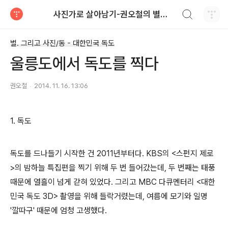
검색하기
사진가로 살아남기-권오철의 별과 사진
티스토리
별. 그리고 사진/동 - 대한민국 독도
울릉도에서 독도를 찍다
권오철
2014. 11. 16. 13:06
1. 독도
독도를 드나들기 시작한 건 2011년부터다. KBS의 <스펀지 제로
>의 밤하늘 특집편을 찍기 위해 두 번 들어갔는데, 두 번째는 태풍
때문에 열흘이 넘게 갇혀 있었다. 그리고 MBC 다큐멘터리 <대한
민국 독도 3D> 촬영을 위해 들락거렸는데, 여름에 모기와 일명
'깔따구' 때문에 엄청 고생했다.