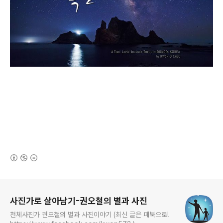
(새창열림)
로그 정보
사진가로 살아남기-권오철의 별과 사진
천체사진가 권오철의 별과 사진이야기 (최신 글은 페북으로!