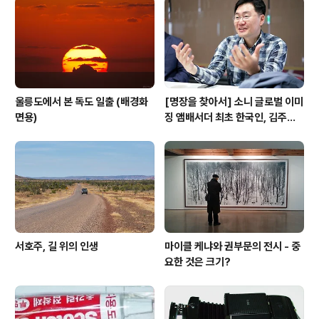
울릉도에서 본 독도 일출 (배경화
[명장을 찾아서] 소니 글로벌 이미
면용)
징 앰배서더 최초 한국인, 김주원·
권오철 사진작가
서호주, 길 위의 인생
마이클 케냐와 권부문의 전시 - 중
요한 것은 크기?