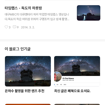
앞으로 계속 쓰겠다는 내용이었다...
생각보다 잘 보였다. 날이 맑으면 서쪽으로 울릉도가 보이
타임랩스 - 독도의 하룻밤
는 거다. 그럼 울릉도에서도 독도가 보이겠구나... 그게 이
글 내용
번 프로젝트의 시작이었다. 독도에서 바라본 울릉도와 일
대구MBC의 다큐멘터리 에서 작업한 타임랩스 영상입니
몰, 2013 2. 계산 독도까지의 거리는 약 90km. 평소 맑은
다.독도의 작은 바위섬 위에서 구명조끼 입고 밤새 촬영하
날 가시거리는 20~30km이니 일본에서는 안 보인다고
였습니다.3D-4K 타임랩스 작업으로 캐논 5D mark III 두
주장할 만 하겠구나 싶었다. 하지만 1억 5천만 킬로미터 떨
3
9
2014. 3. 2.
대로 작업한 것입니다. 다큐멘터리는 3.1절 기념으로 방송
어진 태양은 잘 보이니까. 킬리만자로에서는 평소에도 10
되었는데, 대구에만 나왔고, 재방송으로 전국방송한다고
0km ..
합니다.
이 블로그 인기글
은하수 촬영을 위한 렌즈 추천
최신 글은 페북으로 오셔요.