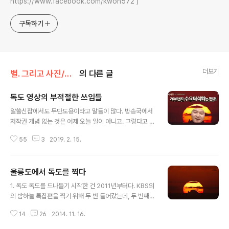
https://www.facebook.com/kwon572 )
구독하기
더보기
별. 그리고 사진/동 - 대한민국 독도
의 다른 글
독도 영상의 부적절한 쓰임들
글 내용
알쓸신잡에서도 무단도용이라고 말들이 많다. 방송국에서
저작권 개념 없는 것은 어제 오늘 일이 아니고. 그렇다고 나
영석PD가 직접 한 것은 아닐텐데 유명하다보니 대표로 두
55
3
2019. 2. 15.
들겨맞는 느낌도 없지않다. 이쯤에서 내 독도 영상을 무단
도용한 사례를 모아봤다. 방송국만 추린 거다. 발견된 게 이
만큼이니 모르고 지나간 것도 꽤 될거라고 추정만 할 뿐. 혹
울릉도에서 독도를 찍다
시 앞으로도 보시면 신고해주세요. tvN 수요미식회MBC
글 내용
마이리틀텔레비전SBS 런닝맨SBS 불타는 청춘MBC 리
1. 독도 독도를 드나들기 시작한 건 2011년부터다. KBS의
얼스토리눈MBN 알토란채널A 뉴스톱텐tvN 어쩌다 어른
의 밤하늘 특집편을 찍기 위해 두 번 들어갔는데, 두 번째는
(예전부터 최근 날짜순) ps)얼마 전에 KBS에서도 내 영상
태풍 때문에 열흘이 넘게 갇혀 있었다. 그리고 MBC 다큐
을 무단도용한 적이 있다. 합의 과정에서 계약서를 보내왔
14
26
2014. 11. 16.
멘터리 촬영을 위해 들락거렸는데, 여름에 모기와 일명 '깔
는데, 무단도용했던 영상물의 저작권을 KBS에 귀속하고
따구' 때문에 엄청 고생했다. 독도에 앉아 있으니 울릉도가