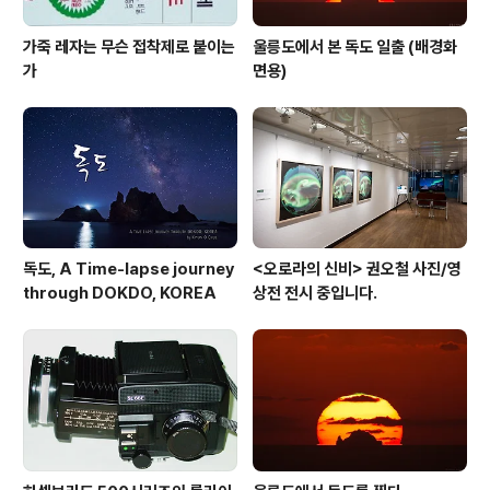
가죽 레자는 무슨 접착제로 붙이는
울릉도에서 본 독도 일출 (배경화
가
면용)
독도, A Time-lapse journey
<오로라의 신비> 권오철 사진/영
through DOKDO, KOREA
상전 전시 중입니다.