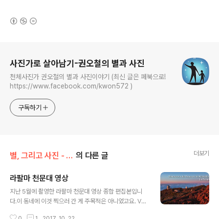
(새창열림)
로그 정보
사진가로 살아남기-권오철의 별과 사진
천체사진가 권오철의 별과 사진이야기 (최신 글은 페북으로!
https://www.facebook.com/kwon572 )
구독하기
더보기
별, 그리고 사진 - 국외/라팔마 - 카나리아제도
의 다른 글
라팔마 천문대 영상
글 내용
지난 5월에 촬영한 라팔마 천문대 영상 종합 편집본입니
다.이 동네에 이것 찍으러 간 게 주목적은 아니었고요. VR
영상 제작하는데 하는 김에 이것도 좀 찍었어요.사실 이런
0
1
2017. 10. 22.