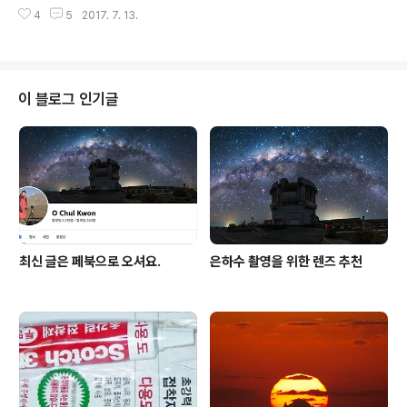
삼양 XP 14mm f/2.4렌즈를 사용하였습니다.운해 위로
4
5
2017. 7. 13.
은하수가 뜨고 지고, 하늘에 옅게 초록빛으로 보이는 것은
대기광(airglow)입니다. 해뜨기 전후로 지평선 위로 붉게
물드는 지구의 그림자, 일명 Venus belt 현상도 눈여겨 봐
주시기 바랍니다.
이 블로그 인기글
최신 글은 페북으로 오셔요.
은하수 촬영을 위한 렌즈 추천