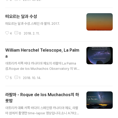
작업이 보긴 좋은데 팔려야 찍지... ㅠㅠ.자기 하고 싶은 일
하고 사는 건 아주 좋고 행복한 일이지만, 먹고 사는 것은
정말 고민 많이 해야 함. ㅠㅠ.
떠오르는 달과 수성
글 내용
떠오르는 달과 수성.스페인 라 팔마. 2017.
4
0
2018. 2. 11.
William Herschel Telescope, La Palm
a
글 내용
아프리카 서쪽 바다 카나리아 제도의 라팔마 La Palma
섬.Roque de los Muchachos Observatory 의 Willi
am Herschel Telescope. 이 동네 망원경들은 역사적
5
1
2018. 10. 14.
천문학자들의 이름을 땄더라는. 뉴튼, 갈릴레이 등.촬영한
지 1년 반이 되어가는데 영화 작업 때문에 하드에서 잠자다
드디어 부활. 5.3K x 5.3K for planetariumSony A7R
라팔마 - Roque de los Muchachos의 하
2
룻밤
글 내용
아프리카 대륙 서쪽 바다의 스페인령 카나리아 제도, 라팔
마 섬에서 촬영한 time-lapse 영상입니다.소니 A7R2에