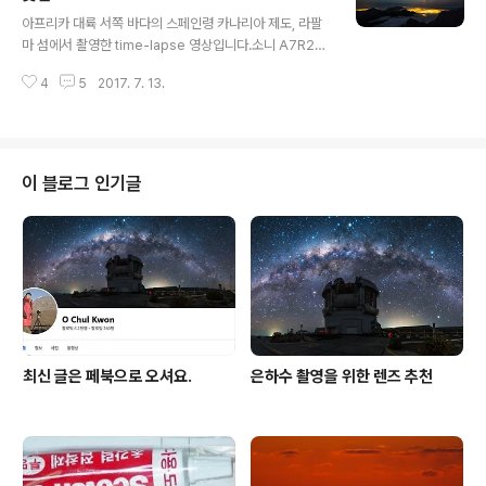
글 내용
림자 위로 옅은 핑크 빛의 띠가 생기게 된다. 이것을 Belt o
아프리카 대륙 서쪽 바다의 스페인령 카나리아 제도, 라팔
f Venus라고 부른다.날씨가 아주 맑은 때에 볼 수 있다. 질
마 섬에서 촬영한 time-lapse 영상입니다.소니 A7R2에
문하는 분들이 많아서 손수 그렸다. Zodiacal light. 우리
삼양 XP 14mm f/2.4렌즈를 사용하였습니다.운해 위로
말로 황도광에 대해서.황도광은 해뜨기 ..
4
5
2017. 7. 13.
은하수가 뜨고 지고, 하늘에 옅게 초록빛으로 보이는 것은
대기광(airglow)입니다. 해뜨기 전후로 지평선 위로 붉게
물드는 지구의 그림자, 일명 Venus belt 현상도 눈여겨 봐
주시기 바랍니다.
이 블로그 인기글
최신 글은 페북으로 오셔요.
은하수 촬영을 위한 렌즈 추천