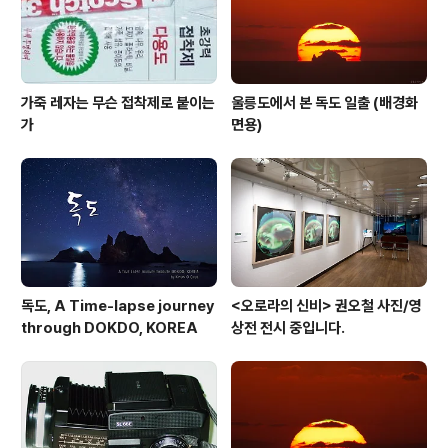
가죽 레자는 무슨 접착제로 붙이는
울릉도에서 본 독도 일출 (배경화
가
면용)
독도, A Time-lapse journey
<오로라의 신비> 권오철 사진/영
through DOKDO, KOREA
상전 전시 중입니다.