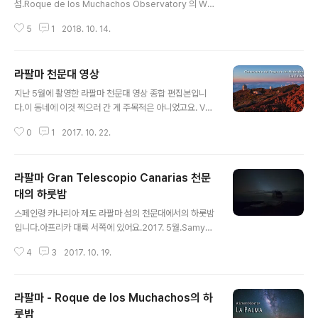
섬.Roque de los Muchachos Observatory 의 Willi
am Herschel Telescope. 이 동네 망원경들은 역사적
5
1
2018. 10. 14.
천문학자들의 이름을 땄더라는. 뉴튼, 갈릴레이 등.촬영한
지 1년 반이 되어가는데 영화 작업 때문에 하드에서 잠자다
드디어 부활. 5.3K x 5.3K for planetariumSony A7R
라팔마 천문대 영상
2
글 내용
지난 5월에 촬영한 라팔마 천문대 영상 종합 편집본입니
다.이 동네에 이것 찍으러 간 게 주목적은 아니었고요. VR
영상 제작하는데 하는 김에 이것도 좀 찍었어요.사실 이런
0
1
2017. 10. 22.
작업이 보긴 좋은데 팔려야 찍지... ㅠㅠ.자기 하고 싶은 일
하고 사는 건 아주 좋고 행복한 일이지만, 먹고 사는 것은
정말 고민 많이 해야 함. ㅠㅠ.
라팔마 Gran Telescopio Canarias 천문
대의 하룻밤
글 내용
스페인령 카나리아 제도 라팔마 섬의 천문대에서의 하룻밤
입니다.아프리카 대륙 서쪽에 있어요.2017. 5월.Samyan
g XP 14mm f/2.4 렌즈. Belt of Venus. 우리말로 번역
4
3
2017. 10. 19.
하자면 비너스의 띠 현상에 대해서.지구가 둥글기 때문에
해가 뜨거나 질 때 태양의 반대 방향 하늘에 지구의 그림자
가 드리워진다. 아래 그림에서 검푸른 부분. 이때 그 경계선
라팔마 - Roque de los Muchachos의 하
에서는 태양 방향의 노을과 같은 원리로 청색 파장이 더 많
이 산란되어 붉은 색이 두드러지게 되는데, 그래서 지구 그
룻밤