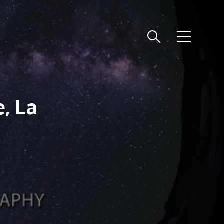
메
뉴
, La