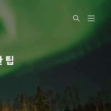
메
뉴
 팁