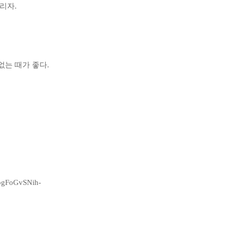
리자.
없는 때가 좋다.
EpgFoGvSNih-