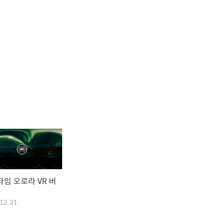
임 오로라 VR 버
12.31