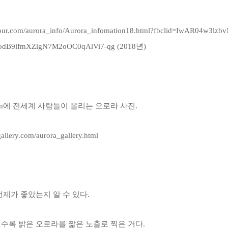
tour.com/aurora_info/Aurora_infomation18.html?fbclid=IwAR04w3lzb
dB9lfmXZlgN7M2oOC0qAlVi7-qg
(2018년)
er.com에 전세계 사람들이 올리는 오로라 사진.
gallery.com/aurora_gallery.html
언제가 좋았는지 알 수 있다.
수록 밝은 오로라를 짧은 노출로 찍은 거다.