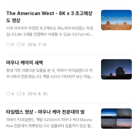
모두 수동 노출로 일일이 바꿔가며 촬영한 것입니다. 이후
에 후반 작업으로 노출을 또 맞추는 작업을 해야 합니다. 물
The American West - 8K x 3 초고해상
론 스티칭 작업도 해야하고요.게다가 HDR 촬영이라 브라
도 영상
케팅으로 3장씩 노출을 줘서 스티칭 뿐 아니라 HDR 작업
글 내용
이 그 승수 만큼 더 들어가야 합니다.물론 이게 또 끝이 아
미국 서부에서 작업한 초고해상도 파노라마 타임랩스 작업
니고 어떤 작업이 더 붙었을지 짐작해 보세요.그래서 작년
입니다.8K 3대를 연결해서 사용할 수 있습니다.Full HD
에 찍었지만 일 년이 더 지나서야 마무리할 수 있었습니다.
패널이라면 60개 이상을 붙여서 사용할 수 있습니다. 아래
작성시간
0
0
2016. 7. 13.
이게 끝이 아니죠. 팔아야 밥이 되니 ..
와 같이 8K TV 3대를 연결해서 사용하거나, 21:9 wide
포맷으로 크롭해서 사용할 수도 있습니다.
마우나 케아의 새벽
글 내용
평생 가장 아름다운 일출을 본 곳, 하와이 빅아일랜드의 마
우나케아 천문대입니다. 해발 4200 미터에서 보는 하늘
색은 정말 고왔는데, 사진으로 어떻게 표현이 어렵습니다.
새벽, 밤하늘이 검푸르게 밝아오고 있습니다. 그래도 은하
작성시간
4
3
2014. 8. 30.
수는 빛을 잃지 않고 있습니다. 새벽 동이 터오는 모습. 오
른 쪽 위로 안드로메다 대성운이 선명합니다. 새벽의 황도
광. 밝은 것은 금성이고 그믐달이 구름 뒤에 살짝 숨어 있습
타임랩스 영상 - 마우나 케아 천문대의 밤
니다. 운해 위로 동이 터오는 새벽. 오른쪽 위 별이 두개 몰
글 내용
려 있는 것이 페르세우스 이중성단.
하와이 빅아일랜드, 해발 4200m의 마우나 케아 Mauna
Kea 천문대의 하룻밤입니다. 일몰부터 일출까지 많은 별
들이 흘러갑니다. 또한 황도광(zodiacal light), 대기광(ai