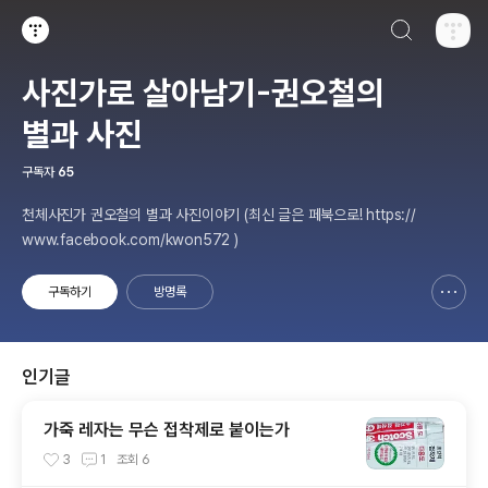
검색하기
티스토리
사진가로 살아남기-권오철의
별과 사진
구독자
65
천체사진가 권오철의 별과 사진이야기 (최신 글은 페북으로! https://
www.facebook.com/kwon572 )
구독하기
방명록
신고하기 레이어
열기
인기글
가죽 레자는 무슨 접착제로 붙이는가
3
1
조회
6