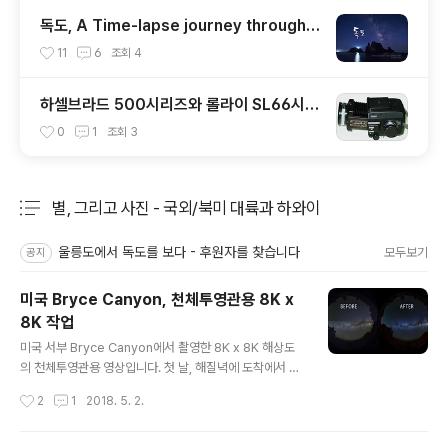
독도, A Time-lapse journey through
DOKDO, KOREA
11
6
조회
4
하셀브라드 500시리즈와 롤라이 SL66시리
즈의 비교
0
1
조회
3
별, 그리고 사진 - 국외/북미 대륙과 하와이
분류 전체보기
주요 글 목록
울릉도에서 독도를 보다 - 후원자를 찾습니다
모두보기
공지
미국 Bryce Canyon, 천체투영관용 8K x
8K 작업
글 내용
미국 서부 Bryce Canyon에서 촬영한 8K x 8K 해상도
의 천체투영관용 영상입니다. 첫 날, 해질녁에 도착에서 G
oogle에서 봐둔 장소로 가서 촬영했고요. 다음 날 아침,
작성시간
2
1
2018. 5. 2.
둘러 보니 더 좋은 장소가 보여서, 다시 촬영하기로 마음먹
었어요. 그런데 그곳은 그림이 나오는 곳이니 만큼 사람이
엄청나게 많더라는. 한국도 마찬가지지만 미국도 그림 좀