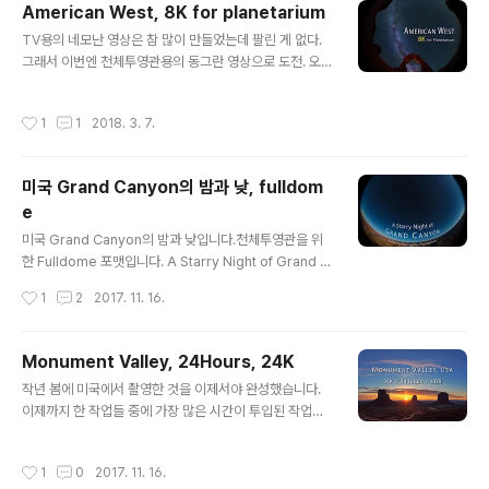
American West, 8K for planetarium
되는 곳에는 밤에도 별과 함께 풍경을 담는 것이 유행이라
글 내용
TV용의 네모난 영상은 참 많이 만들었는데 팔린 게 없다.
밤 12시에도 사람이 많습니다. 게다가 미국 밤하늘에는 비
그래서 이번엔 천체투영관용의 동그란 영상으로 도전. 오
행기도 엄청 많습니다. 매 프레임마다 약 10대 정도는 기본
로라에 이어 이번엔 단편으로 제작.소니 A7R2 2대 스티
입니다. 이걸 다 일일이 다 지워내야 했어요. 아래 사진에서
칭. 8K 영상.
비행기 몇 대나 찾으실 수 있나요? 일단 지운 것만 13대입
작성시간
1
1
2018. 3. 7.
니다. ps) 우리나라 황매산 같은데서도 렌턴 불빛 가지고
서로 싸..
미국 Grand Canyon의 밤과 낮, fulldom
e
글 내용
미국 Grand Canyon의 밤과 낮입니다.천체투영관을 위
한 Fulldome 포맷입니다. A Starry Night of Grand C
anyon / Fulldome from kwon, o chul on Vimeo.
작성시간
1
2
2017. 11. 16.
Monument Valley, 24Hours, 24K
글 내용
작년 봄에 미국에서 촬영한 것을 이제서야 완성했습니다.
이제까지 한 작업들 중에 가장 많은 시간이 투입된 작업이
었습니다.현장에서 몇 차례에 걸쳐 열흘 넘게 있었는데 그
중에서 그나마 상황이 가장 좋았던 날의 촬영분을 작업했
작성시간
1
0
2017. 11. 16.
습니다.여러 카메라로 촬영할때 노출이 동일해야 하므로