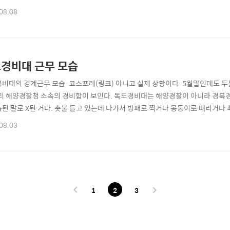
므로 해당 선사에 반드시 사전에 출항 시간과 출항 여부를 확인해야 한다. 독도
08.08
는 운행하지 않는다. 참고로 큰 배일수록 빠르다. 쾌속선은 쌍동선이라 흔들림도 
싸다. ..
경비대 근무 모습
경비대의 경계근무 모습. 코스프레(링크) 아니고 실제 상황이다. 5월말인데도 두
멀리 해양경찰청 소속의 경비함이 보인다. 독도경비대는 해양경찰이 아니라 경북경
속된 말로 X된 거다. 촛불 들고 있는데 나가서 방패로 찍거나 몽둥이로 때리거나
 자체다. 그러나 패자부활전이 있으니 과천정부청사 경비하는 쪽이나 독도경비대
08.03
 독도 선착장 근무 모습. 여객선 입출입 관리도 독도경비대의 업무이다. KBS2
이 있던데 그게 아니다. ..
1
2
3