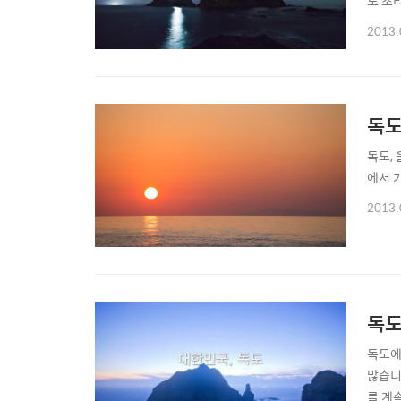
도 소
깔따구가
2013.
MBC에
독도
독도,
에서 
2013.
독도
독도에
많습니
를 계속