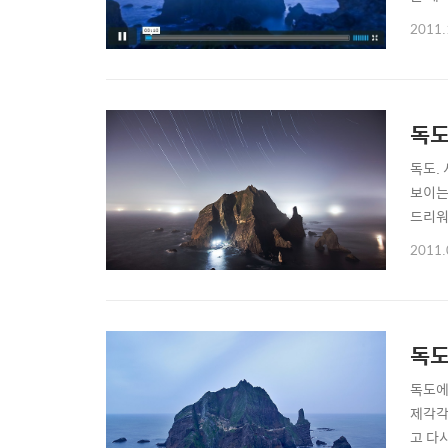
2011.
독도
독도.
보이는
드리워
어 흰
2011.
독도
독도에
제각각
고 다