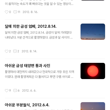
이 움직이는 속도가 꽤 빠르다는 것을 알 수 있는 영상이다.
달에 의한 금성 엄폐 현상을 찍고 싶었는데, 20년 만에 찍
작성시간
0
11
2012. 8. 16.
을 수 있었다. 이 현상 자체는 전 지구적으로 보면 거의 해
마다 나타나는 현상이지만, 개기일식과 마찬가지로 보이는
지역이 좁다. 이번 금성 엄폐도 밤에 볼 수 있었던 곳은 우
달에 의한 금성 엄폐, 2012.8.14.
리나라와 일본의 일부 지역 뿐이었다. 지난 번 우리나라에
글 내용
달에 의한 금성 엄폐, 2012.8.14. 금성이 달에 가려졌다
서 볼 수 있었던 때는 1989년으로 내가 천체사진을 시작
나타났다. 9분 간격으로 촬영하였다. 금성과 달 사이의 간
한 1992년보다 전이다. 그 때 일본에서 촬영한 사진을 보
격이 점점 벌어지는 것을 볼 수 있다. 비가 오다 개여 극적
고 꼭 찍어야지 했었던 것이 벌써 20년 전이다. 다음 번은
으로 촬영할 수 있었다.
51년 뒤인 2063년에나 온다. 그때까지 살아 있을지 모르
작성시간
2
2
2012. 8. 14.
겠다. 아래는 천문우주기획에서 정리해서 배포한 보도자..
아쉬운 금성 태양면 통과 사진
글 내용
촬영하러 대전까지 내려갔으나 전국적으로 가장 흐린 지역
이었다. 원래 촬영계획은 다 틀어지고 뿌연 구름 사이로 사
진 몇 장 찍은 것이 전부이다. 왼쪽의 검은 점이 금성이다.
태양 포면의 밝은 얼룩들이 흑점이다. 가장자리로 홍염이
작성시간
9
6
2012. 6. 6.
보인다. 구름이 옅게 끼어서 상이 좋지 않다. 그나마 가장
잘 보일 때의 사진이다. 대전시민천문대 돔 사이로 본 하늘.
구름 사이로 금성을 품은 태양이 빛나고 그 주위를 해무리
아쉬운 부분월식, 2012.6.4.
가 에워쌌다. 사족) 권오철, 그는 과연 풍운아인가? 왜 그가
글 내용