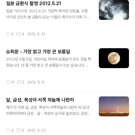
일본 금환식 촬영 2012.5.21
글 내용
일본 기리시마. 2012.5.21. 가끔씩 뿌리던 빗방울. 구름
사이로 간신히 본 금환식.오는 11월의 개기식이 더욱 기대
된다.
작성시간
0
4
2012. 5. 21.
슈퍼문 - 가장 밝고 가장 큰 보름달
글 내용
2012년 5월 5일, 어린이날 저녁에 보름달이 뜨는 것을 찍
었습니다. 년 중 가장 밝고 큰 보름달이 뜨는 날입니다. 일
명 슈퍼문(super moon)이라고 하는데, 지구에서 달까지
의 거리가 가장 가깝기 때문입니다. 달이 지구 주위를 공전
작성시간
11
2
2012. 5. 5.
할 때 거리가 조금씩 달라집니다. 17세기 초 케플러가 발견
한 것인데 공전 궤도가 원이 아니라 타원이기 때문입니다.
그래서 달이 가장 크게 보일 때와 작게 보일 때는 10% 이
달, 금성, 목성이 서쪽 하늘에 나란히
상의 크기 차이가 발생합니다. 달이 크게 보일 때 개기일식
글 내용
이 일어나면 해를 완전히 가리게 되고, 작게 보일 때에는 태
해가 진 직후 달, 금성, 목성이 서쪽하늘에 나란히 떠 있다.
양을 완전히 가리지 못하고 금환식이 일어납니다. 이번 5
위쪽에서부터 금성 - 달 - 목성의 순서로 늘어섰다. 금성은
월 21일에 볼 수 있습니다. 영상을 보면 완전한 보름달이
무려 -4 등급, 목성도 -2등급으로 매우 밝다. 아래는 타임
아닌데 음력으로는 15일이지만 월령으로는 14.2일이기
랩스 영상.
작성시간
3
5
2012. 3. 27.
때문입니다. ..