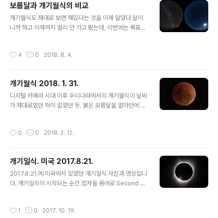
보름달과 개기월식의 비교
하는데, 망원경으로 연속 촬영할 때에는 셔터에서 발생하
글 내용
는 진동 때문에 흔들리지 않은 이미지를 얻을 수 없었습니
개기월식도 제대로 보면 재밌다는 것을 이제 알았다.달이
다. 최근에 개발된 Sony 카메라들은 무진동 셔터 기능이
니까 하고 이제까지 멀리 안 가고 봤는데, 이번에는 목표가
있어서, 드디어 깨끗한 이미지를 얻을 수 있었습니다.지난
있어서 우즈베키스탄까지 원정왔다. 사마르칸트에서 먼지
1월에 국내에서 처음 시도를 했는데, 날씨 때문에 실패하
가 심해서 해발 2500미터의 천문대 있는 산까지 올라왔
작성시간
4
0
2018. 8. 4.
고, 7월에 사마르칸트까지 가서..
다. 밤하늘을 지배하는 달이 뜨면 다른 별들이 잘 보이지 않
게 된다. 그런데 보름달이 지구 그림자에 들어가면서 밤하
늘이 칠흑같이 어두워지면서 은하수가 찬란히 빛났다. 달
개기월식 2018. 1. 31.
아래는 요즘 최접근 중인 화성. ps) 가축주님이 김태희가
글 내용
밭 갈고 있다고 잘 살펴보라고 했는데, 아직 못 봤다. 사마
디지털 카메라 시대 이후 우리나라에서의 개기월식이 날씨
르칸트까지와서 며칠째 모스크 하나 안 보고 촬영 연습만.
가 제대로였던 적이 없었던 듯. 붉은 보름달을 얼마만에 본
건지.소니 A7R3의 무진동 셔터는 망원경을 사용한 천체
사진에서 엄청난 장점이다.
작성시간
0
0
2018. 2. 12.
개기일식. 미국 2017.8.21.
글 내용
2017.8.21.에 미국에서 있었던 개기일식 사진과 영상입니
다. 개기일식이 시작되는 순간.업자들 용어로 Second co
ntact.달의 가장자리 원과 태양의 가장자리 원이 일식 과정
중에 4번 접하는 순간이 생기는데 이것을 각각 First ~ Fo
작성시간
1
0
2017. 10. 19.
urth contact라고 부른다. 개기일식의 순간. 플라네타륨