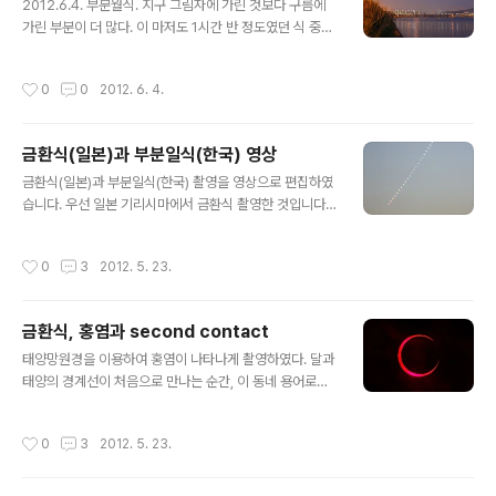
가는 곳마다 바람과 구름이 몰려드는가? 2009.7.22. 개기
2012.6.4. 부분월식. 지구 그림자에 가린 것보다 구름에
일식 – 중국 가흥까지 갔으나 비 맞음. 그래도 신비한 기운
가린 부분이 더 많다. 이 마저도 1시간 반 정도였던 식 중간
을 느낄 수 있어서 나쁘지 않았다는. 2011.12.10. 개기월식
에 딱 세 번 삐져 나온 것 중 가장 많이 보일 때 찍은 것이다.
– 대전까지 내려갔으나 구름 때문에 못 봄. 정작 서울에서..
날씨가 그리 좋지 않았고 이런 저런 일로 인하여 그림 좋은
작성시간
0
0
2012. 6. 4.
곳을 배경삼지 못하고 한강변에서 대충(?) 촬영하기로 했
는데, 그런 줄 알았는지 달님도 야속하게 식이 끝난 다음에
야 구름 위로 얼굴을 내밀었다.
금환식(일본)과 부분일식(한국) 영상
글 내용
금환식(일본)과 부분일식(한국) 촬영을 영상으로 편집하였
습니다. 우선 일본 기리시마에서 금환식 촬영한 것입니다.
짙은 구름 사이로 금환식의 순간을 영상으로 촬영하였습니
다. 성질 급한 한국인을 위한 4배속 편집. 대한민국 서울에
작성시간
0
3
2012. 5. 23.
서 촬영된 부분일식입니다. 천문우주기획 심재현님이 촬영
한 것을 편집하였습니다. 태양 빛이 약해지면서 온도가 낮
아지는 것이 인상적입니다.
금환식, 홍염과 second contact
글 내용
태양망원경을 이용하여 홍염이 나타나게 촬영하였다. 달과
태양의 경계선이 처음으로 만나는 순간, 이 동네 용어로는
second contact 의 모습이다. 달의 울퉁불퉁한 분화구
틈으로 태양 빛이 조금씩 빠져나오는 것을 볼 수 있다. 201
작성시간
0
3
2012. 5. 23.
2.5.21. 일본 기리시마.