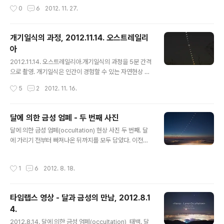
n Flash 뿐만 아니라 오메가 등 ..
영한 비디오를 real-time으로 봤더니 지루한 느낌마저 듭
작성시간
0
6
2012. 11. 27.
니다. 구름 속에서 해가 뜨는 장면은 12배속으로 빠르게 돌
렸지만, 부분식이 끝나는 장면부터 시작하는 개기식 영상
은 real-time으로 그대로 담았습니다. 2분이 좀 긴 것 같
개기일식의 과정, 2012.11.14. 오스트레일리
아서 Second Contact (해와 달의 가장자리가 두 번째로
아
만나면서 개기식이 시작되는 시점) 전후만 잘라서 넣었습
글 내용
니다. 이번 개기일식은 해가 뜨면서 부분식이 바로 시작되
2012.11.14. 오스트레일리아.개기일식의 과정을 5분 간격
고, 1시간도 지나지 않아 개기식이 진행되었고, 다시 부분
으로 촬영. 개기일식은 인간이 경험할 수 있는 자연현상 중
식이 끝나는 데에는 총 2시간 정도가 걸렸습니다. 개기식
가장 강렬한 것이다. 부분일식이나 금환식과는 달리 완전
작성시간
5
2
2012. 11. 16.
을 볼 수 있는 지역..
히 가려지는 개기일식은 강렬함의 차원이 다르다. 태양이
1%만 남아 있어도 맨눈으로는 그 밝기 때문에 똑바로 볼
수 없다. 하지만 완전히 가려지는 순간 낮이 밤으로 순식간
달에 의한 금성 엄폐 - 두 번째 사진
에 바뀌는데, 사진 노출 기준으로도 10만배 이상의 밝기 차
글 내용
달에 의한 금성 엄폐(occultation) 현상 사진 두 번째. 달
이가 순식간에 일어난다. 낮이 밤이 되고, 검은 태양 주변에
에 가리기 전부터 빠져나온 뒤까지를 모두 담았다. 이전에
는 태양의 대기인 코로나가 흰 빛을 내며 불타고 있다. 금환
올린 영상에서 10분 간격으로 프레임을 추출해서 한 장의
식의 반지와는 격이 다른 불타는 반지다. 지속시간은 단 몇
사진으로 합쳤다. 2012.8.14. 새벽, 태백.
분. 이번 지속시간도 2분 1초. 너무나 순식간에 지나가 버
작성시간
1
6
2012. 8. 18.
렸다... 우리나라에서는 2035년에 평양에서 볼 수 있다.
휴전선 이남..
타임랩스 영상 - 달과 금성의 만남, 2012.8.1
4.
글 내용
2012.8.14. 달에 의한 금성 엄폐(occultation), 태백. 달