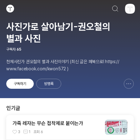
검색하기
티스토리
사진가로 살아남기-권오철의
별과 사진
구독자
65
천체사진가 권오철의 별과 사진이야기 (최신 글은 페북으로! https://
www.facebook.com/kwon572 )
구독하기
방명록
신고하기 레이어
열기
인기글
가죽 레자는 무슨 접착제로 붙이는가
3
1
조회
6