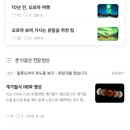
10년 전, 오로라 여행
42
3
조회
6
오로라 보러 가시는 분들을 위한 팁
30
0
조회
4
흔치않은 천문현상
분류 전체보기
주요 글 목록
울릉도에서 독도를 보다 - 후원자를 찾습니다
모두보기
공지
개기월식 HDR 영상
글 내용
지난 2018.7.28.에 촬영한 개기월식 영상입니다. 개기월
식을 눈으로 봤을 때의 실제 느낌으로 재현하는 것이 목적
이었습니다.월식이 진행될 때, 눈으로는 지구 그림자에 가
려진 암부와 햇빛을 받은 명부가 모두 보이지만, 카메라에
작성시간
8
3
2018. 8. 24.
서는 노출차가 너무 많이 나서 둘 중 하나만 나옵니다. 암부
에 노출을 맞추면 명부가 노출과다가 되고, 명부에 노출을
맞추면 암부는 보이지 않습니다.그래서 HDR 촬영을 해야