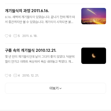
개기월식의 과정 2011.6.16.
글 내용
6.16. 새벽에 개기월식이 있었습니다. 끝나기 전에 해가 떠
서 중간까지만 볼 수 있었습니다. 개기식이 시작되면 붉은
희미한 달이 보이는게 일반적인데, 박명이 시작되다보니
개기식 시작과 더불어 달이 사라져 버리더군요. 잠시 기다
작성시간
0
5
2011. 6. 18.
리면 아래에 동영상이 보입니다. 아래는 5분 간격으로 붙
여 본 것입니다. 밤부터 박명까지 빛이 포개지니 발색이 재
미있게 나오네요.
구름 속의 개기월식 2010.12.21.
글 내용
몇 년 만의 개기월식인데 날이 그다지 좋지 않았다. 덕분에
멀리 안가고 아파트 옥상에서 욕심 내려놓고 찍었다. 개기
월식중의 붉은 달은 구름 속에 묻혀 보이지도 않았고, 부분
식이 시작되고 나서야 달이 희뿌옇게 모습을 드러냈다. 다
작성시간
0
4
2010. 12. 21.
음 개기월식은 2011년 6월 16일에 볼 수 있다. 잠시 기다
리면 아래에 영상이 표시됩니다. 재생 단추를 눌러주세요.
2010. 12. 21. 개기월식이 끝나고 달이 지구의 그림자 너
더보기
머로 나오고 있다.