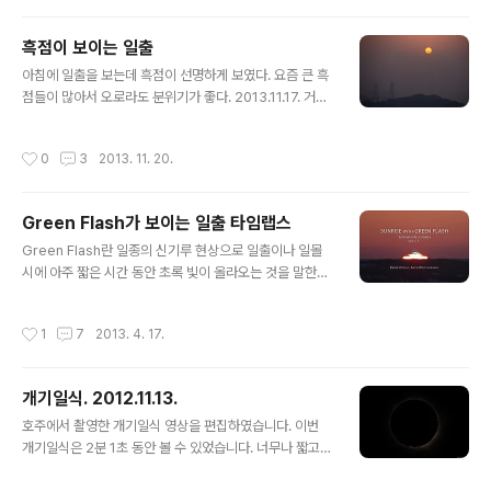
용.달에 가리워진 검은 태양과 코로나가 작게 보이고 밝은
별처럼 보이는 것은 금성이다. 갑자기 밤이 되며 지평선이
흑점이 보이는 일출
붉게 타오르는 주변 분위기를 한 장에 담았다.태양과 관련
글 내용
한 이벤트에서는 태양의 반대쪽이 더 재미있는 경우가 많
아침에 일출을 보는데 흑점이 선명하게 보였다. 요즘 큰 흑
다.일출과 일몰에서는 비너스 벨트가 그러하고, 일식에서
점들이 많아서 오로라도 분위기가 좋다. 2013.11.17. 거제
도 태양만 보다가 놓치는 주변이 더 감동적이다.아주 맑은
도 친절한 확대 사진 포함.
날 구름을 보면 그 아래 하늘에 그림자로 음영이 나타나는
작성시간
0
3
2013. 11. 20.
것을 볼 ..
Green Flash가 보이는 일출 타임랩스
글 내용
Green Flash란 일종의 신기루 현상으로 일출이나 일몰
시에 아주 짧은 시간 동안 초록 빛이 올라오는 것을 말한다.
대기가 아주 깨끗한 곳에서 드물게 볼 수 있는 현상으로, 행
운의 상징으로 여겨진다. 국내에서는 한 번도 본 적이 없었
작성시간
1
7
2013. 4. 17.
는데, 공기가 깨끗한 동네에 가서 간신히 볼 수 있었다. 대
개 1~2초 정도 밖에 지속되지 않는다. 아래 영상은 1초 간
격으로 촬영하여 24fps로 편집한 것인데 3 프레임에서만
개기일식. 2012.11.13.
보이니까, 0.125초만에 지나가는 Green Flash를 확인하
글 내용
는 것은 매우 어렵다. 그래도 찾아 보시라 행운을 잡는 것은
호주에서 촬영한 개기일식 영상을 편집하였습니다. 이번
그리 쉽지 않다. Vimeo 사이트(https://vimeo.com/63
개기일식은 2분 1초 동안 볼 수 있었습니다. 너무나 짧고
964306)로 가서 큰 화면으로 봐야 간신히 보인다. Gree
강렬한 순간이어서 어떻게 지나갔는지 꿈만 같았는데, 촬