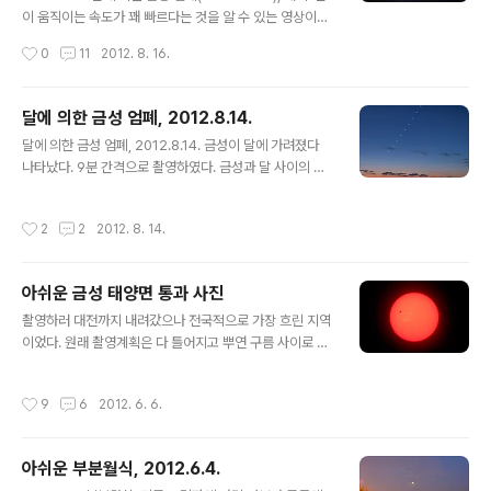
이 움직이는 속도가 꽤 빠르다는 것을 알 수 있는 영상이다.
달에 의한 금성 엄폐 현상을 찍고 싶었는데, 20년 만에 찍
작성시간
0
11
2012. 8. 16.
을 수 있었다. 이 현상 자체는 전 지구적으로 보면 거의 해
마다 나타나는 현상이지만, 개기일식과 마찬가지로 보이는
지역이 좁다. 이번 금성 엄폐도 밤에 볼 수 있었던 곳은 우
달에 의한 금성 엄폐, 2012.8.14.
리나라와 일본의 일부 지역 뿐이었다. 지난 번 우리나라에
글 내용
달에 의한 금성 엄폐, 2012.8.14. 금성이 달에 가려졌다
서 볼 수 있었던 때는 1989년으로 내가 천체사진을 시작
나타났다. 9분 간격으로 촬영하였다. 금성과 달 사이의 간
한 1992년보다 전이다. 그 때 일본에서 촬영한 사진을 보
격이 점점 벌어지는 것을 볼 수 있다. 비가 오다 개여 극적
고 꼭 찍어야지 했었던 것이 벌써 20년 전이다. 다음 번은
으로 촬영할 수 있었다.
51년 뒤인 2063년에나 온다. 그때까지 살아 있을지 모르
작성시간
2
2
2012. 8. 14.
겠다. 아래는 천문우주기획에서 정리해서 배포한 보도자..
아쉬운 금성 태양면 통과 사진
글 내용
촬영하러 대전까지 내려갔으나 전국적으로 가장 흐린 지역
이었다. 원래 촬영계획은 다 틀어지고 뿌연 구름 사이로 사
진 몇 장 찍은 것이 전부이다. 왼쪽의 검은 점이 금성이다.
태양 포면의 밝은 얼룩들이 흑점이다. 가장자리로 홍염이
작성시간
9
6
2012. 6. 6.
보인다. 구름이 옅게 끼어서 상이 좋지 않다. 그나마 가장
잘 보일 때의 사진이다. 대전시민천문대 돔 사이로 본 하늘.
구름 사이로 금성을 품은 태양이 빛나고 그 주위를 해무리
아쉬운 부분월식, 2012.6.4.
가 에워쌌다. 사족) 권오철, 그는 과연 풍운아인가? 왜 그가
글 내용