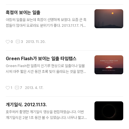
용.달에 가리워진 검은 태양과 코로나가 작게 보이고 밝은
별처럼 보이는 것은 금성이다. 갑자기 밤이 되며 지평선이
흑점이 보이는 일출
붉게 타오르는 주변 분위기를 한 장에 담았다.태양과 관련
글 내용
한 이벤트에서는 태양의 반대쪽이 더 재미있는 경우가 많
아침에 일출을 보는데 흑점이 선명하게 보였다. 요즘 큰 흑
다.일출과 일몰에서는 비너스 벨트가 그러하고, 일식에서
점들이 많아서 오로라도 분위기가 좋다. 2013.11.17. 거제
도 태양만 보다가 놓치는 주변이 더 감동적이다.아주 맑은
도 친절한 확대 사진 포함.
날 구름을 보면 그 아래 하늘에 그림자로 음영이 나타나는
작성시간
0
3
2013. 11. 20.
것을 볼 ..
Green Flash가 보이는 일출 타임랩스
글 내용
Green Flash란 일종의 신기루 현상으로 일출이나 일몰
시에 아주 짧은 시간 동안 초록 빛이 올라오는 것을 말한다.
대기가 아주 깨끗한 곳에서 드물게 볼 수 있는 현상으로, 행
운의 상징으로 여겨진다. 국내에서는 한 번도 본 적이 없었
작성시간
1
7
2013. 4. 17.
는데, 공기가 깨끗한 동네에 가서 간신히 볼 수 있었다. 대
개 1~2초 정도 밖에 지속되지 않는다. 아래 영상은 1초 간
격으로 촬영하여 24fps로 편집한 것인데 3 프레임에서만
개기일식. 2012.11.13.
보이니까, 0.125초만에 지나가는 Green Flash를 확인하
글 내용
는 것은 매우 어렵다. 그래도 찾아 보시라 행운을 잡는 것은
호주에서 촬영한 개기일식 영상을 편집하였습니다. 이번
그리 쉽지 않다. Vimeo 사이트(https://vimeo.com/63
개기일식은 2분 1초 동안 볼 수 있었습니다. 너무나 짧고
964306)로 가서 큰 화면으로 봐야 간신히 보인다. Gree
강렬한 순간이어서 어떻게 지나갔는지 꿈만 같았는데, 촬