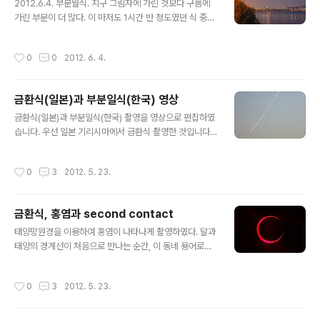
가는 곳마다 바람과 구름이 몰려드는가? 2009.7.22. 개기
2012.6.4. 부분월식. 지구 그림자에 가린 것보다 구름에
일식 – 중국 가흥까지 갔으나 비 맞음. 그래도 신비한 기운
가린 부분이 더 많다. 이 마저도 1시간 반 정도였던 식 중간
을 느낄 수 있어서 나쁘지 않았다는. 2011.12.10. 개기월식
에 딱 세 번 삐져 나온 것 중 가장 많이 보일 때 찍은 것이다.
– 대전까지 내려갔으나 구름 때문에 못 봄. 정작 서울에서..
날씨가 그리 좋지 않았고 이런 저런 일로 인하여 그림 좋은
작성시간
0
0
2012. 6. 4.
곳을 배경삼지 못하고 한강변에서 대충(?) 촬영하기로 했
는데, 그런 줄 알았는지 달님도 야속하게 식이 끝난 다음에
야 구름 위로 얼굴을 내밀었다.
금환식(일본)과 부분일식(한국) 영상
글 내용
금환식(일본)과 부분일식(한국) 촬영을 영상으로 편집하였
습니다. 우선 일본 기리시마에서 금환식 촬영한 것입니다.
짙은 구름 사이로 금환식의 순간을 영상으로 촬영하였습니
다. 성질 급한 한국인을 위한 4배속 편집. 대한민국 서울에
작성시간
0
3
2012. 5. 23.
서 촬영된 부분일식입니다. 천문우주기획 심재현님이 촬영
한 것을 편집하였습니다. 태양 빛이 약해지면서 온도가 낮
아지는 것이 인상적입니다.
금환식, 홍염과 second contact
글 내용
태양망원경을 이용하여 홍염이 나타나게 촬영하였다. 달과
태양의 경계선이 처음으로 만나는 순간, 이 동네 용어로는
second contact 의 모습이다. 달의 울퉁불퉁한 분화구
틈으로 태양 빛이 조금씩 빠져나오는 것을 볼 수 있다. 201
작성시간
0
3
2012. 5. 23.
2.5.21. 일본 기리시마.