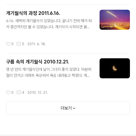
개기월식의 과정 2011.6.16.
글 내용
6.16. 새벽에 개기월식이 있었습니다. 끝나기 전에 해가 떠
서 중간까지만 볼 수 있었습니다. 개기식이 시작되면 붉은
희미한 달이 보이는게 일반적인데, 박명이 시작되다보니
개기식 시작과 더불어 달이 사라져 버리더군요. 잠시 기다
작성시간
0
5
2011. 6. 18.
리면 아래에 동영상이 보입니다. 아래는 5분 간격으로 붙
여 본 것입니다. 밤부터 박명까지 빛이 포개지니 발색이 재
미있게 나오네요.
구름 속의 개기월식 2010.12.21.
글 내용
몇 년 만의 개기월식인데 날이 그다지 좋지 않았다. 덕분에
멀리 안가고 아파트 옥상에서 욕심 내려놓고 찍었다. 개기
월식중의 붉은 달은 구름 속에 묻혀 보이지도 않았고, 부분
식이 시작되고 나서야 달이 희뿌옇게 모습을 드러냈다. 다
작성시간
0
4
2010. 12. 21.
음 개기월식은 2011년 6월 16일에 볼 수 있다. 잠시 기다
리면 아래에 영상이 표시됩니다. 재생 단추를 눌러주세요.
2010. 12. 21. 개기월식이 끝나고 달이 지구의 그림자 너
더보기
머로 나오고 있다.