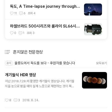
독도, A Time-lapse journey through
DOKDO, KOREA
11
6
조회
4
하셀브라드 500시리즈와 롤라이 SL66시리
즈의 비교
0
1
조회
3
흔치않은 천문현상
분류 전체보기
주요 글 목록
울릉도에서 독도를 보다 - 후원자를 찾습니다
모두보기
공지
개기월식 HDR 영상
글 내용
지난 2018.7.28.에 촬영한 개기월식 영상입니다. 개기월
식을 눈으로 봤을 때의 실제 느낌으로 재현하는 것이 목적
이었습니다.월식이 진행될 때, 눈으로는 지구 그림자에 가
려진 암부와 햇빛을 받은 명부가 모두 보이지만, 카메라에
작성시간
8
3
2018. 8. 24.
서는 노출차가 너무 많이 나서 둘 중 하나만 나옵니다. 암부
에 노출을 맞추면 명부가 노출과다가 되고, 명부에 노출을
맞추면 암부는 보이지 않습니다.그래서 HDR 촬영을 해야