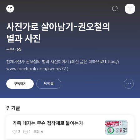
검색하기
티스토리
사진가로 살아남기-권오철의
별과 사진
구독자
65
천체사진가 권오철의 별과 사진이야기 (최신 글은 페북으로! https://
www.facebook.com/kwon572 )
구독하기
방명록
신고하기 레이어
열기
인기글
가죽 레자는 무슨 접착제로 붙이는가
3
1
조회
6