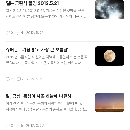
일본 금환식 촬영 2012.5.21
글 내용
일본 기리시마. 2012.5.21. 가끔씩 뿌리던 빗방울. 구름
사이로 간신히 본 금환식.오는 11월의 개기식이 더욱 기대
된다.
작성시간
0
4
2012. 5. 21.
슈퍼문 - 가장 밝고 가장 큰 보름달
글 내용
2012년 5월 5일, 어린이날 저녁에 보름달이 뜨는 것을 찍
었습니다. 년 중 가장 밝고 큰 보름달이 뜨는 날입니다. 일
명 슈퍼문(super moon)이라고 하는데, 지구에서 달까지
의 거리가 가장 가깝기 때문입니다. 달이 지구 주위를 공전
작성시간
11
2
2012. 5. 5.
할 때 거리가 조금씩 달라집니다. 17세기 초 케플러가 발견
한 것인데 공전 궤도가 원이 아니라 타원이기 때문입니다.
그래서 달이 가장 크게 보일 때와 작게 보일 때는 10% 이
달, 금성, 목성이 서쪽 하늘에 나란히
상의 크기 차이가 발생합니다. 달이 크게 보일 때 개기일식
글 내용
이 일어나면 해를 완전히 가리게 되고, 작게 보일 때에는 태
해가 진 직후 달, 금성, 목성이 서쪽하늘에 나란히 떠 있다.
양을 완전히 가리지 못하고 금환식이 일어납니다. 이번 5
위쪽에서부터 금성 - 달 - 목성의 순서로 늘어섰다. 금성은
월 21일에 볼 수 있습니다. 영상을 보면 완전한 보름달이
무려 -4 등급, 목성도 -2등급으로 매우 밝다. 아래는 타임
아닌데 음력으로는 15일이지만 월령으로는 14.2일이기
랩스 영상.
작성시간
3
5
2012. 3. 27.
때문입니다. ..