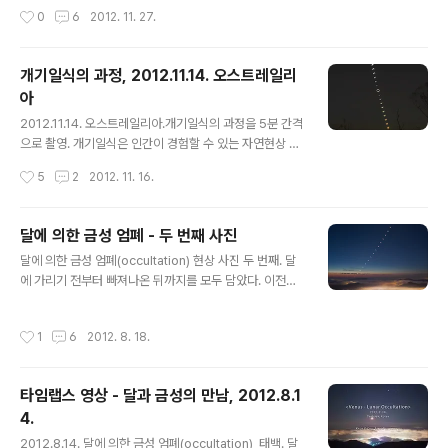
n Flash 뿐만 아니라 오메가 등 ..
영한 비디오를 real-time으로 봤더니 지루한 느낌마저 듭
작성시간
0
6
2012. 11. 27.
니다. 구름 속에서 해가 뜨는 장면은 12배속으로 빠르게 돌
렸지만, 부분식이 끝나는 장면부터 시작하는 개기식 영상
은 real-time으로 그대로 담았습니다. 2분이 좀 긴 것 같
개기일식의 과정, 2012.11.14. 오스트레일리
아서 Second Contact (해와 달의 가장자리가 두 번째로
아
만나면서 개기식이 시작되는 시점) 전후만 잘라서 넣었습
글 내용
니다. 이번 개기일식은 해가 뜨면서 부분식이 바로 시작되
2012.11.14. 오스트레일리아.개기일식의 과정을 5분 간격
고, 1시간도 지나지 않아 개기식이 진행되었고, 다시 부분
으로 촬영. 개기일식은 인간이 경험할 수 있는 자연현상 중
식이 끝나는 데에는 총 2시간 정도가 걸렸습니다. 개기식
가장 강렬한 것이다. 부분일식이나 금환식과는 달리 완전
작성시간
5
2
2012. 11. 16.
을 볼 수 있는 지역..
히 가려지는 개기일식은 강렬함의 차원이 다르다. 태양이
1%만 남아 있어도 맨눈으로는 그 밝기 때문에 똑바로 볼
수 없다. 하지만 완전히 가려지는 순간 낮이 밤으로 순식간
달에 의한 금성 엄폐 - 두 번째 사진
에 바뀌는데, 사진 노출 기준으로도 10만배 이상의 밝기 차
글 내용
달에 의한 금성 엄폐(occultation) 현상 사진 두 번째. 달
이가 순식간에 일어난다. 낮이 밤이 되고, 검은 태양 주변에
에 가리기 전부터 빠져나온 뒤까지를 모두 담았다. 이전에
는 태양의 대기인 코로나가 흰 빛을 내며 불타고 있다. 금환
올린 영상에서 10분 간격으로 프레임을 추출해서 한 장의
식의 반지와는 격이 다른 불타는 반지다. 지속시간은 단 몇
사진으로 합쳤다. 2012.8.14. 새벽, 태백.
분. 이번 지속시간도 2분 1초. 너무나 순식간에 지나가 버
작성시간
1
6
2012. 8. 18.
렸다... 우리나라에서는 2035년에 평양에서 볼 수 있다.
휴전선 이남..
타임랩스 영상 - 달과 금성의 만남, 2012.8.1
4.
글 내용
2012.8.14. 달에 의한 금성 엄폐(occultation), 태백. 달