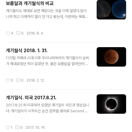
보름달과 개기월식의 비교
하는데, 망원경으로 연속 촬영할 때에는 셔터에서 발생하
글 내용
는 진동 때문에 흔들리지 않은 이미지를 얻을 수 없었습니
개기월식도 제대로 보면 재밌다는 것을 이제 알았다.달이
다. 최근에 개발된 Sony 카메라들은 무진동 셔터 기능이
니까 하고 이제까지 멀리 안 가고 봤는데, 이번에는 목표가
있어서, 드디어 깨끗한 이미지를 얻을 수 있었습니다.지난
있어서 우즈베키스탄까지 원정왔다. 사마르칸트에서 먼지
1월에 국내에서 처음 시도를 했는데, 날씨 때문에 실패하
가 심해서 해발 2500미터의 천문대 있는 산까지 올라왔
작성시간
4
0
2018. 8. 4.
고, 7월에 사마르칸트까지 가서..
다. 밤하늘을 지배하는 달이 뜨면 다른 별들이 잘 보이지 않
게 된다. 그런데 보름달이 지구 그림자에 들어가면서 밤하
늘이 칠흑같이 어두워지면서 은하수가 찬란히 빛났다. 달
개기월식 2018. 1. 31.
아래는 요즘 최접근 중인 화성. ps) 가축주님이 김태희가
글 내용
밭 갈고 있다고 잘 살펴보라고 했는데, 아직 못 봤다. 사마
디지털 카메라 시대 이후 우리나라에서의 개기월식이 날씨
르칸트까지와서 며칠째 모스크 하나 안 보고 촬영 연습만.
가 제대로였던 적이 없었던 듯. 붉은 보름달을 얼마만에 본
건지.소니 A7R3의 무진동 셔터는 망원경을 사용한 천체
사진에서 엄청난 장점이다.
작성시간
0
0
2018. 2. 12.
개기일식. 미국 2017.8.21.
글 내용
2017.8.21.에 미국에서 있었던 개기일식 사진과 영상입니
다. 개기일식이 시작되는 순간.업자들 용어로 Second co
ntact.달의 가장자리 원과 태양의 가장자리 원이 일식 과정
중에 4번 접하는 순간이 생기는데 이것을 각각 First ~ Fo
작성시간
1
0
2017. 10. 19.
urth contact라고 부른다. 개기일식의 순간. 플라네타륨