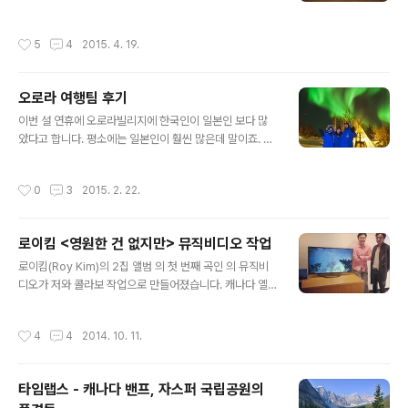
사이클 중에 가장 높은 Kp가 기록된 날 전후로 나타난 현
상이다. 오로라 오발이 평소보다 엄청나게 확장되면서 중
작성시간
5
4
2015. 4. 19.
위도 지역에서도 오로라를 볼 수 있을 정도였다. 그래서 옐
로나이프에서는 평소에 머리 위로 보이던 오로라가 저 아
래 남쪽 지방으로 내려가 버렸다. 오로라 커튼의 아래쪽 초
오로라 여행팀 후기
록색 부분은 지평선 아래로 가려서 안보이고 위쪽 붉은 부
글 내용
분만 남쪽 지평선 위로 드러났다. 이 붉은 색은 사실 눈으로
이번 설 연휴에 오로라빌리지에 한국인이 일본인 보다 많
는 이렇게 선명하게 보이지 않는다. 왜냐하면 인간의 눈은
았다고 합니다. 평소에는 일본인이 훨씬 많은데 말이죠. 설
어두운 환경에서는 색을 보는 세포가 기능을 못하기에 흑
연휴는 그나마 직장인들이 겨울에 눈치 안보고 휴가를 쓸
백의 이미지를 보게 된다. 그런데 이번 오로라는 눈으로도
수 있는 기간이고, 또한 시댁 스트레스나 결혼 스트레스를
작성시간
0
3
2015. 2. 22.
붉은 기운이 ..
피할 수 있다는 부수적인 장점이 있습니다. 게다가 달이 없
는 기간이라 오로라를 보기에 최적의 기간이지요. 언제쯤
한국도 눈치보지 않고 휴가 갈 수 있는 나라가 될까요. 여행
로이킴 <영원한 건 없지만> 뮤직비디오 작업
팀과 같이 가면 심적 부담감이 꽤 있습니다. 오로라 제대로
글 내용
못보고 오면 어쩌나 하는... 캐나다 관광청의 공식 통계로도
로이킴(Roy Kim)의 2집 앨범 의 첫 번째 곡인 의 뮤직비
3일 이상 있으면 95%, 4일 이상 있으면 98%가 오로라를
디오가 저와 콜라보 작업으로 만들어졌습니다. 캐나다 옐
보고 옵니다. 문제는 100명 중 두 명은 못 보고 올 수도 있
로나이프에서 촬영한 오로라 영상과 가사, 그리고 로이킴
다는 것이지요. 요즘은 전 지구적으로 이상 기후 현상이 많
의 목소리가 잘 어우러집니다. 이 영상은 로이킴 2집 정규
작성시간
4
4
2014. 10. 11.
아서 그 날씨..
발매전, 제 개인전 장소에서 먼저 공개되었습니다. 전시 기
간 중 방문하신 분들은 킬리만자로 사진과 영상 이외에도
로이킴의 뮤직비디오를 먼저 감상할 수 있었습니다. 전시
타임랩스 - 캐나다 밴프, 자스퍼 국립공원의
장에 방문한 로이킴과 함께. 왼쪽이 접니다. ^^;; 관련된 내