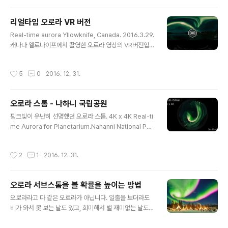
그리 바쁘다고 여기까지 와서 그리 빨리 가셨나. 조상이 친
일이라도 한 건가 저걸 못 보고 가다니... 우리네 여행 문화
리얼타임 오로라 VR 버전
는 좀 느긋하게 일~이주 쉬고 갈 수 없는 걸까.촬영장비는
글 내용
소니 A7R3 + FE 12-24mm f/4 lens. 저온에서의 신뢰
Real-time aurora Yllowknife, Canada. 2016.3.29.
성이 좋아져서 영하 30도 정도까지는 몇 시간씩 끄떡없더
캐나다 옐로나이프에서 촬영한 오로라 영상의 VR버전입니
라는.광각렌즈로 하늘 보고 찍으면 왜곡이 너무 심해서 가
다.삼성 기어VR 등 HMD가 있으면 실감나게 보실 수 있어
능한 수평방향으로 찍은 후에 크롭했다. 원본이 8K 넘어가
요.
작성시간
5
0
2016. 12. 31.
는 고해상도라..
오로라 스톰 - 나하니 국립공원
글 내용
핑크빛이 유난히 선명했던 오로라 스톰. 4K x 4K Real-ti
me Aurora for Planetarium.Nahanni National Par
k, NWT, Canada.2015. 9. 17.
작성시간
2
1
2016. 12. 31.
오로라 서브스톰을 볼 확률을 높이는 방법
글 내용
오로라라고 다 같은 오로라가 아닙니다. 일출을 보더라도
비가 와서 못 보는 날도 있고, 희미해서 별 재미없는 날도
있고, 너무 아름다워 감동적인 날도 있습니다. 오로라도 똑