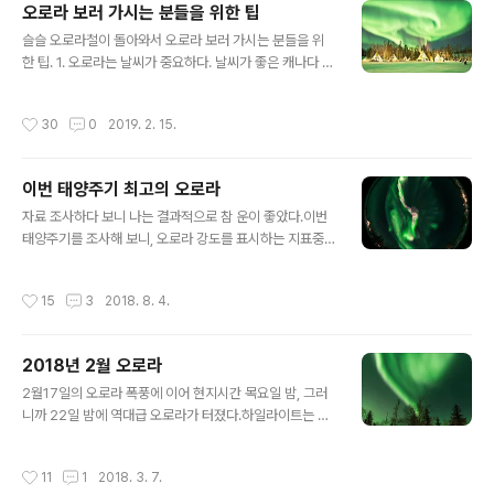
오로라 보러 가시는 분들을 위한 팁
글 내용
슬슬 오로라철이 돌아와서 오로라 보러 가시는 분들을 위
한 팁. 1. 오로라는 날씨가 중요하다. 날씨가 좋은 캐나다 쪽
으로 가면, 특히 옐로나이프의 경우 4일 있으면 오로라 보
는 건 98%다. 2. 오로라가 다 같은 게 아니다. 희미한 오로
작성시간
30
0
2019. 2. 15.
라는 그저 그렇다. 오로라 폭풍은 인간이 자연에서 경험할
수 있는 최고의 감동이다. 오로라 폭풍은 자주 있는게 아니
라서 가능하면 여유있게 가서 기다리자. 3. 사진이 아니라
이번 태양주기 최고의 오로라
눈으로 보자. 눈으로 보기에는 눈이 쌓인 11~4월 정도. 그
글 내용
리고 달빛이 없는 때가 좋다. 참고할만한 사이트.1. 오로라
자료 조사하다 보니 나는 결과적으로 참 운이 좋았다.이번
빌리지에서 올리는 오로라 달력.http://www.aurora-to
태양주기를 조사해 보니, 오로라 강도를 표시하는 지표중
ur.com/aurora_info/Aurora_infomation17.html?fb
하나인 Planetary K-index가 최근 10년간 최대치를 찍
clid=IwAR1PFcG2Ep..
은 게 8이다.그런 날이 딱 세 번 있었는데, 2015.3.17. 그
작성시간
15
3
2018. 8. 4.
리고 2015.6.22. 그리고 2017.9.8.이다. 두 번째의 201
5년 6월은 하지라 북반구에서는 거의 못보고 지나갔고, 세
번째의 2017년 9월에는 보름달이 훤해서 조건이 좋지않
2018년 2월 오로라
아 비행기 타려다 참고 인터넷 실시간 영상으로 감상했다.
글 내용
가장 조건이 좋은 2015.3.17.은 흑점폭발 뉴스를 보자마
2월17일의 오로라 폭풍에 이어 현지시간 목요일 밤, 그러
자 공항으로 달렸고 촬영에 성공했다. 날씨 등 운이 그다지
니까 22일 밤에 역대급 오로라가 터졌다.하일라이트는 머
따르지 않는 편이라 어떻게 하면 최고의 오로라를 만날 확
리 꼭대기에서 쏟아지는 거라 카메라로 제대로 표현이 안
률을 높일 수 있을까 궁리 끝에, 흑점폭발후 입자..
된다. VR로 찍어야하는 이유.지난 일요일부터 수요일까지
작성시간
11
1
2018. 3. 7.
왔다간 사람들이 뇌리에 스치며... 조금만 더 있다가지 뭐가