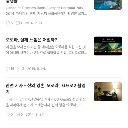
풍경들
용은 로이킴, 권오철 등으로 검색해보면 많이 나옵니다.
글 내용
Canadian Rockies.Banff / Jasper National Park,
2014. 캐나다의 밴프, 자스퍼 국립공원에서 촬영한 록키
산맥 풍경입니다. 두 대의 캐논 5D mark III와 하늘기획의
작성시간
5
1
2014. 9. 10.
아스트로 달리를 이용했습니다. 촬영 이틀째에 큰 산불이
나서, 연기가 온 천지를 덮어 버리더군요. 시야가 안나와서
촬영 불가. 부득이 일정을 앞당겨 출국해야 했습니다. 오로
오로라, 실제 느낌은 어떨까?
라도 가끔씩 보이는 동네인데, 상황이 그렇다보니 별 찍은
글 내용
이 글을 보시는 여러분 중 대부분은 오로라를 직접 보신 것
것은 없습니다.
이 아니라 사진이나 영상으로 접하였을 것입니다. 오로라
는 정적인 소재가 아닙니다. 특히 밝아질수록 매우 빠르게
움직입니다. 사진에서 장노출로 촬영하면 이 빠른 움직임
작성시간
15
3
2014. 8. 24.
이 뭉개져 버립니다. 그래서 사진은 좀더 몽환적인 분위기
가 됩니다. 또한 인간의 눈은 어두운 밤하늘에서 색을 잘 느
끼지 못합니다. 인간 눈에서 빛을 느끼는 세포는 크게 Rod
관련 기사 - 신의 영혼 '오로라', G프로2 촬영
s 라고 불리는 명암을 느끼는 세포와, Cones 라고 불리는
기
색을 느끼는 세포가 있습니다. 문제는 이 색을 느끼는 세포
글 내용
들은 어두운 환경에서 반응하지 않는다는 거죠. 그래서 밤
IT동아의 안티 아닌 안수영 기자가 LG G프로2 촬영 현장
에 보는 세계는 실제로는 흑백인데, 인간의 뇌는 색이 있다
을 따라와서 쓴 기사 소개합니다. 신의 영혼 '오로라', G프
고 느끼게 만듭니다. 어두운 오로라는 색이 잘 느껴지지 않
로2 촬영기 (1) - http://it.donga.com/17372 신의 영
작성시간
0
0
2014. 3. 27.
는데, 카메라는 잘 기록하지..
혼 '오로라', G프로2 촬영기 (2) - http://it.donga.com/
17403신의 영혼 '오로라', G프로2 촬영기 (3) - http://it.
donga.com/17426신의 영혼 '오로라', G프로2 촬영기