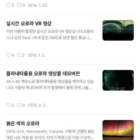
같아요. 가장 강력한 단계인 오로라 서브스톰은 인간이 자
작성시간
5
0
2016. 1. 23.
연에서 경험할 수 있는 최고의 경이로움입니다. 자 그럼 그
냥 오로라가 아니라 오로라 서브스톰을 볼 확률을 높이려
면? 1. 태양 활동이 활발할 때 갑니다. 지구방향 X등급 흑점
실시간 오로라 VR 영상
폭발 뉴스를 듣는 즉시 공항으로 달려가 비행기를 타면 됩
글 내용
니다. ㅠㅠ. 그게 아니면 태양 활동 극대기의 분위기 좋을
이번 여름에 촬영한 실시간 오로라 VR 영상입니다.오큘러
때 가면 됩니다. 경험적으로 태양 표면의 코로나 홀이 지구
스나 삼성 Gear VR과 같은 HMD로 보면 훨씬 좋습니다.
방향으로 크게 보이면 날씨만 맑으면 스톰을 볼 수 있을 가
원본은 360x270도, 8K x 8K 해상도에 28분 분량입니
능성이 매우 높습니다. 2. 지구 방향이 맞을 때 갑니다. 춘
다. 캐나다 옐로나이프, 오로라빌리지. 2015. 9월.http
작성시간
4
2
2016. 1. 2.
분, 추분 전후로 ..
s://www.youtube.com/watch?v=l3d6o5YF2yE *
안드로이드 핸드폰에서 Youtube App으로 하면 제대로
보이고요. cardboard 라고 되어 있는 옵션을 선택한 후,
플라네타륨용 오로라 영상물 데모버전
삼성 기어VR 또는 오큘러스 같은 HMD로 보면 가장 좋습
글 내용
니다. Real time Aurora - VR movie.360 x 270 de
4K x 4K 해상도로 플라네타륨용 영상물을 제작하고 있습
gress. original 8K x 8K 28min.2015.Sep. Aurora
니다. 9월에 캐나다에서 추가 촬영해서 올해 안에 나올 예
Village, Yellowknife.Looks be..
정입니다. 나머지 영상들도 vimeo에서 보실 수 있습니다.
https://vimeo.com/album/2165918
작성시간
0
0
2015. 6. 2.
붉은 색의 오로라
글 내용
2015.3.16. Yellowknife, Canada. 이렇게 선명한 붉은
색은 나도 처음 본 것이다. 지자기 폭풍으로 이번 11년주기