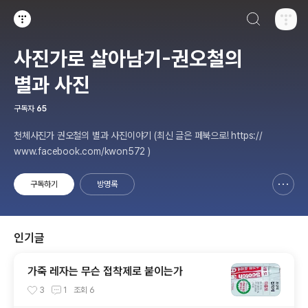
검색하기
티스토리
사진가로 살아남기-권오철의
별과 사진
구독자
65
천체사진가 권오철의 별과 사진이야기 (최신 글은 페북으로! https://
www.facebook.com/kwon572 )
구독하기
방명록
신고하기 레이어
열기
인기글
가죽 레자는 무슨 접착제로 붙이는가
3
1
조회
6