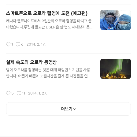
R 대신 작은 컴팩트 카메라 하나 주머니에 넣고 다녔습니
다. DSLR 끌고 다니면 여행이 사진에 눌리거든요. 이제는
스마트폰으로 오로라 촬영에 도전 (예고편)
스마트폰이면 충분하다는 생각입니다. 물론 밥벌이를 위한
글 내용
캐나다 옐로나이프에서 9일간의 오로라 촬영을 마치고 돌
작업하러 나갈 때에는 차에 가득 장비들을 싣고 나가겠지
아왔습니다.무겁게 들고간 DSLR은 한 번도 꺼내보지 못했
만요. 소중한 순간에는 그 것을 충분히 느끼고 즐기는데 집
네요. 이번 과제는 스마트폰으로 오로라 촬영에 도전하는
중하는 것이 나중에 잘 보지도 않을 사진 찍는데 신경쓰는
것이었습니다. 영하 40도 가까운 추위에 스마트폰 액정을
것보다 좋아요. 중요한 것은 기억이고, 기억을 보조해주는
작성시간
1
6
2014. 2. 17.
계속 눌러가며 촬영해야 하는 힘든 작업이었습니다. 아래
것이 사진일 뿐이니까요. 핸드폰이 좋아지면서 MP3, PM
영상 뒤쪽에 나오는 오로라 타임랩스 영상 2개가 그렇게
P, 보이스레코..
촬영된 것입니다. 우여곡절 끝에 촬영된 메이킹 영상인데,
실제 속도의 오로라 동영상
밤새 촬영하고 들어와서 인터뷰 영상 땄더니 눈도 반쯤 감
글 내용
기고 완전 초췌합니다. 촬영 현장 셀카. 김주원 작가와 함
밤에 오로라를 촬영하는 것은 대개 타임랩스 기법을 사용
께. 눈썹에 맺힌 고드름이 안습... -.-;;;
합니다. 어둡기 때문에 노출시간을 길게 준 사진들을 연속
으로 찍어서 영상으로 만드는 것이죠. 하지만 엄청나게 밝
은 오로라가 뜨면 길어야 1/30초의 노출인 동영상으로도
작성시간
5
11
2014. 1. 27.
촬영할 수 있을 정도가 됩니다. SBS 다큐멘터리 를 촬영하
러 캐나다 옐로나이프에 갔는데, 예정된 열흘 정도의 촬영
기간 동안 쓸만한 오로라를 만나지 못했습니다. 그래서 돌
더보기
아오기로 예정한 날 새벽, 비행기표를 취소하고 혼자 눌러
앉습니다. 그날 밤, 평생 본 것 중 가장 아름다운 오로라를
만났습니다. 선명한 핑크빛이 밤하늘을 가득 채우는 장면
을 보았지요. 제 책의 표지사진도 그 날 찍힌 것입니다. 아