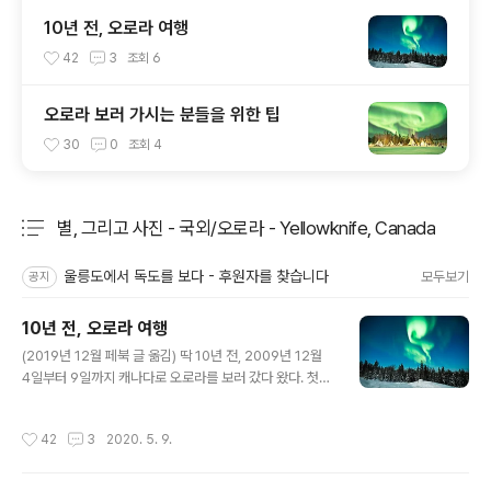
10년 전, 오로라 여행
42
3
조회
6
오로라 보러 가시는 분들을 위한 팁
30
0
조회
4
별, 그리고 사진 - 국외/오로라 - Yellowknife, Canada
분류 전체보기
주요 글 목록
울릉도에서 독도를 보다 - 후원자를 찾습니다
모두보기
공지
10년 전, 오로라 여행
글 내용
(2019년 12월 페북 글 옮김) 딱 10년 전, 2009년 12월
4일부터 9일까지 캐나다로 오로라를 보러 갔다 왔다. 첫
번째 오로라 여행이었다. 12월 중순에 우발적으로(?) 사직
서를 냈고, 말일자로 자유인이 되었다. 기념이라도 해야하
작성시간
42
3
2020. 5. 9.
는 날인데, 수첩을 찾아봐도 사직서 낸 날짜는 못찾겠다. 1
0년 동안 사진으로 행복하게 잘 살았다.