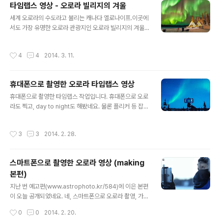
타임랩스 영상 - 오로라 빌리지의 겨울
(4) - http://it.donga.com/17458 밤새 촬영하고 인터
글 내용
세계 오로라의 수도라고 불리는 캐나다 옐로나이프.이곳에
뷰하니까 인터뷰 하다 잠시 졸았네요. ps)이 안티 아닌 기
서도 가장 유명한 오로라 관광지인 오로라 빌리지의 겨울
자분 관련 이야기 한토막. 옐로나이프 이틀째였나...기자 :
풍경 영상 편집본입니다.2009년부터 2014년까지 촬영
"저 여기서 신화 김동완 닮은 엄청 잘생긴 남자 봤어요"저 :
한 타임랩스 영상들 중에서 골라 편집했습니다. (전체 화면
"그거 김동완 맞는데." 김동완씨 오..
작성시간
4
4
2014. 3. 11.
으로 보시면 더욱 좋습니다.)
휴대폰으로 촬영한 오로라 타임랩스 영상
글 내용
휴대폰으로 촬영한 타임랩스 작업입니다. 휴대폰으로 오로
라도 찍고, day to night도 해봤네요. 물론 플리커 등 잡느
라고 후반작업 많이 했고요.야간에는 DSLR 대비 노이즈가
많기 때문에 노이즈 처리에 공을 더 들였습니다. 아무튼 휴
작성시간
3
3
2014. 2. 28.
대폰 타임랩스도 할 건 다 합니다. -.-;;; 인터벌 타이머 릴
리즈가 없어서 영하 40도 가까운 추위에 밖에서 일일이 액
정 눌러가며 찍었습니다.아래 메이킹 영상에 티피 내부에
스마트폰으로 촬영한 오로라 영상 (making
서 촬영한 인터뷰는 촬영하다 새벽에 잠시 들어와 찍은 건
본편)
데, 코가 얼어서 색이 다른게 눈에 띄지요. -.-;;; 눈썹에 고
글 내용
드름. ps)저는 원래부터 여행갈 때는 DSLR 거의 안 들고
지난 번 예고편(www.astrophoto.kr/584)에 이은 본편
다녔습니다.컴팩트 디카 작은 거 주머니에 넣고 다녀요.가
이 오늘 공개되었네요. 네, 스마트폰으로 오로라 촬영, 가능
족들이랑 놀러갈 때도 DSLR 들고가면 여행이 사진에 눌리
합니다. 이제 여행 다닐 때는 좀 가볍게 떠나 보는 것은 어
작성시간
0
0
2014. 2. 20.
더..
떨까요.저는 원래도 가족들과 여행 갈 때에는 무거운 DSL