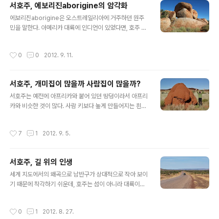
서호주, 에보리진aborigine의 암각화
arkWestern Australia. 2012.
글 내용
에보리진aborigine은 오스트레일리아에 거주하던 원주
민을 말한다. 아메리카 대륙에 인디언이 있었다면, 호주 대
륙에는 에보리진이 있는 것이다. 고립된 대륙에서 타 인류
와의 교류 없이 몇 만년을 살다 보니 18세기 유럽인들이 본
작성시간
0
0
2012. 9. 11.
격적으로 들어오던 시기까지도 석기시대의 생활을 그대로
이어오고 있었고, 심지어 불의 사용을 잃어버리고 과거로
회귀해 버린 지역도 있었다고 한다. 아마도 고립된 상태로
서호주, 개미집이 많을까 사람집이 많을까?
더 오래 있었다면 또 다른 인종으로 진화해 갔을지도 모르
글 내용
는 일이다. 이들이 남긴 암각화가 황무지 곳곳에 있는데, 외
서호주는 예전에 아프리카와 붙어 있던 땅덩이라서 아프리
계인 형상처럼 보이는 것들이 있어 흥미를 끄는 경우가 있
카와 비슷한 것이 많다. 사람 키보다 높게 만들어지는 흰개
다. 내가 만난 암각화는 그냥 구불구불한 기하학적인 선들
미집을 서호주에서도 볼 수 있다. 이 흰개미는 이름은 개미
이었는데, 바위가 풍화되어 오래지 않아 사라질 것 처럼 보
인데 족보를 따져보면 바퀴벌레와 더 가깝다고 한다. 아무
작성시간
7
1
2012. 9. 5.
였다. 2012. 서호주 필바라 지역..
튼 이런 거대한 건축물을 만들어 내는 흰개미들의 협동작
업은 경이에 가깝다. 빠르게는 하루 만에도 개미집이 솟아
오르듯 만들어진다고 하는데, 기능적으로도 대단히 우수해
서호주, 길 위의 인생
서 일교차가 20도를 넘나드는 기후에서도 내부 온도는 일
글 내용
정하게 유지된다고 한다. 서호주 필바라(Pilbara) 지역, 마
세계 지도에서의 왜곡으로 남반구가 상대적으로 작아 보이
블바(Marble bar)인근의 황무지에서 발견한 거대한 개미
기 때문에 착각하기 쉬운데, 호주는 섬이 아니라 대륙이다.
집. 개미집이 군데 군데 있는 풍경. 뒤에 보이는 지형이 독
실제로 호주 대륙의 크기는 미국 본토의 크기와 거의 비슷
특한데, 지표면의 약한 틈을 마그마가 뚫고 올라와서 굳어
하다. 땅 넓이로는 러시아, 캐나다, 미국, 중국, 브라질 다음
작성시간
0
1
2012. 8. 27.
서 만들어진 것이다. 이런 지형..
으로 6 번째이다. 대한민국의 약 77배의 땅덩이에 인구는