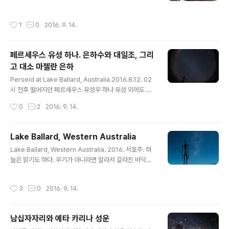
나무의 에로틱한 만남.바오밥나무의 자라는 속도가 워낙
빨라서 유칼립투스 나무를 반쯤 껴안았다. 멀지 않은 미래
작성시간
1
0
2016. 9. 14.
에 완전히 껴안게 될듯. 바오밥나무 서식지는 아프리카 마
다가스카르 그리고 호주 서북부. 대륙이동설에 의하면 원
래 하나로 붙어 있던 지역이다. 그런데 바오밥나무가 등장
페르세우스 유성 하나. 은하수와 대일조, 그리
한 연대가 이미 대륙들이 갈라져 떨어진 이후라고 한다. 그
고 대소 마젤란 은하
래서 서호주 바오밥나무들의 기원에 대해서는 여러 설이
글 내용
있다. 호주에서는 boab 으로 부른다.
Perseid at Lake Ballard, Australia.2016.8.12. 02
시 전후 떨어지던 페르세우스 유성우 하나 유성 외에도 은
하수와 대일조, 그리고 대소 마젤란 은하가 보인다. 대일조
작성시간
0
2
2016. 9. 14.
(對日照, Gegenschein)는 태양 반대편이 밝게 보이는
현상으로 사진에서 가운데를 대각선으로 가로지르며 살짝
밝은 것이 바로 그것이다. 태양계 생성시 태양이나 행성으
Lake Ballard, Western Australia
로 뭉치지 않고 남은 우주먼지들이 태양광에 의해 산란되
글 내용
Lake Ballard, Western Australia. 2016. 서호주. 하
어 보이는 것으로 황도광과 원리가 같지만 훨씬 어둡기 때
늘은 맑기도 하다. 우기가 아니라면 말라서 갈라진 바닥이
문에 매우 깨끗하고 어두운 밤하늘에서만 볼 수 있다.
드러나 있는 이 호수, 사실 호수라고 부르기도 좀 이상한 이
곳은 ANTONY GORMLEY가 호주 원주민 애보리진을
작성시간
3
0
2016. 9. 14.
형상화한 51개의 조각상으로 유명하다. 인간의 고독을 상
징하는 의미에서 아주 띄엄 띄엄 흩어져 있다고 한다.
남십자자리와 에타 카리나 성운
글 내용