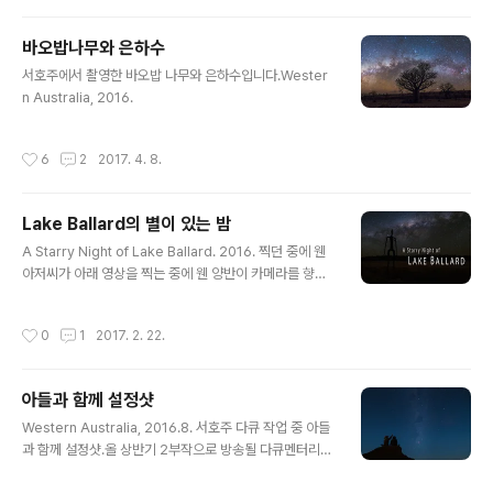
바오밥나무와 은하수
글 내용
서호주에서 촬영한 바오밥 나무와 은하수입니다.Wester
n Australia, 2016.
작성시간
6
2
2017. 4. 8.
Lake Ballard의 별이 있는 밤
글 내용
A Starry Night of Lake Ballard. 2016. 찍던 중에 웬
아저씨가 아래 영상을 찍는 중에 웬 양반이 카메라를 향헤
포즈를 취하고 갔어요.저는 다른 카메라로 작업 중이라 뭐
라 할 수도 없었고... 유머가 깜찍합니다. 어쨌든 본 영상에
작성시간
0
1
2017. 2. 22.
서는 지웠냈어요.
아들과 함께 설정샷
글 내용
Western Australia, 2016.8. 서호주 다큐 작업 중 아들
과 함께 설정샷.올 상반기 2부작으로 방송될 다큐멘터리에
서 이 장면 보이면 기억해주세요.