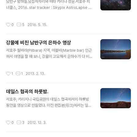
남반구 밤하늘.남십자자리와 에타 카리나 성운.서호주 피
너클스, 2016. star tracker : Skypix AstroLapse T
3 camera : Sony A7R IILens : Simga Art 50mm f/
1.4filter : Skypix Star filter 천체사진에도 역시 화소가
작성시간
0
5
2016. 5. 15.
깡패. 왼쪽의 밝은 별들이 남십자자리, 오른쪽의 붉은 덩어
리는 에타 카리나 성운입니다. 에타 카리나는 태양보다 약
100배 이상 무거운 별이라고 합니다. 무거운 별일수록 빨
강물에 비친 남반구의 은하수 영상
리 에너지를 소모하고 초신성 폭발로 생을 마감합니다. 벌
글 내용
써부터 폭발 징조가 있어서 19세기에 소규모의 폭발이 있
서호주 필바라(Pilbara) 지역, 마블바(Marble bar) 인근
었고, 그 분출물 등이 별 주변에 붉은 성운으로 보입니다.
에서 야영을 할 때 보니, 강물이 고요해서 은하수가 다 비쳐
조만간 폭발할 별 1순위로 꼽히는 별입니다. 문제는 저게
보였다. 참고로 이날 지나간 구름이 여행 중 처음 나타난 구
폭발하더라도 75..
름이다. 내륙에서 바다 쪽으로 접근해 가니 그제서야 구름
작성시간
1
1
2013. 2. 13.
이 간간히 나타나기 시작했다. 2012. Western Australi
a.
데일스 협곡의 하룻밤.
글 내용
서호주, 카리지니 국립공원의 데일스 협곡에서의 하룻밤
동안을 영상으로 만들었다. 이전 편집본(링크)에서는 일부
만 잘라서 썼는데, 해가 지고 뜰때까지의 전 과정을 그대로
담았다. 남반구의 은하수와 대마젤란, 소마젤란 은하가 보
작성시간
0
3
2012. 12. 3.
인다. 달 뜨기 전과 후의 하늘 밝기가 매우 다르다는 것을
볼 수 있다. 달이 있으면 그만큼 별이 보이지 않지만 대신
배경이 밝아서 좋다. Dales gorge, Karijini National P