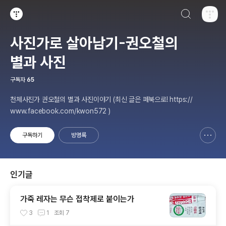
검색하기
티스토리
사진가로 살아남기-권오철의
별과 사진
구독자
65
천체사진가 권오철의 별과 사진이야기 (최신 글은 페북으로! https://
www.facebook.com/kwon572 )
구독하기
방명록
신고하기 레이어
열기
인기글
가죽 레자는 무슨 접착제로 붙이는가
3
1
조회
7