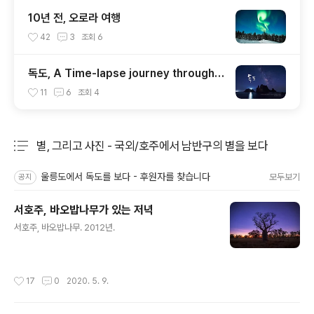
10년 전, 오로라 여행
42
3
조회
6
독도, A Time-lapse journey through
DOKDO, KOREA
11
6
조회
4
별, 그리고 사진 - 국외/호주에서 남반구의 별을 보다
분류 전체보기
주요 글 목록
울릉도에서 독도를 보다 - 후원자를 찾습니다
모두보기
공지
서호주, 바오밥나무가 있는 저녁
글 내용
서호주, 바오밥나무. 2012년.
작성시간
17
0
2020. 5. 9.