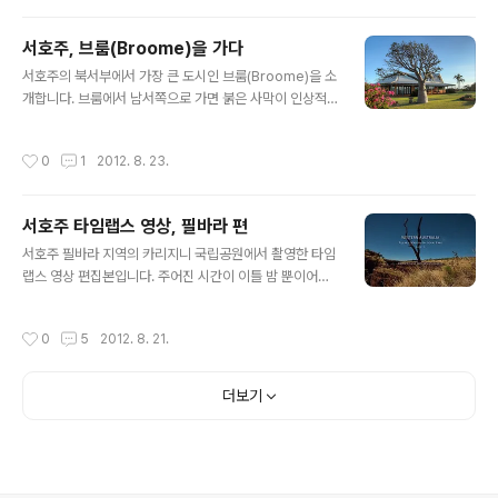
절반이 안 되고, 게다가 서호주 지역은 사막 지대가 많아 사
람 사는 집 보는 일이 드물다. 호텔이나 식당이 없기 때문에
서호주, 브룸(Broome)을 가다
캠핑을 하면서 다녀야 하고, 주유소가 있으면 무조건 가득
글 내용
채우지 않으면 낭패를 볼 수 있다. 이번 여행에서도 기름 넣
서호주의 북서부에서 가장 큰 도시인 브룸(Broome)을 소
으러 200km 정도를 가야 했던 일이 두 번이나 있었다. 이
개합니다. 브룸에서 남서쪽으로 가면 붉은 사막이 인상적
번 열흘 동안의 여정 동안 총 달린 거리는 5,204km 였고,
인 필바라(Pilbara) 지역이고, 북동쪽으로 올라가면 바오
그 중 대부분은 비포장 도로였다. 여기는 고속도로라고 해
밥나무가 많이 자라는 킴벌리(Kimberley) 지역입니다.
작성시간
0
1
2012. 8. 23.
도 왕..
서호주의 유명한 관광지인 벙글벙글(Bungle Bungle)을
갈 때 이곳을 거쳐서 가게 됩니다. 브룸 시내 곳곳에서 가로
수나 정원수로 바오밥 나무를 볼 수 있습니다. 바닷가 어느
서호주 타임랩스 영상, 필바라 편
가정집 마당에서 자라고 있는 바오밥 나무입니다. 진주잡
글 내용
이 다이버들의 묘지에 설치된 안내판. 감시카메라 안내 경
서호주 필바라 지역의 카리지니 국립공원에서 촬영한 타임
고문에도 유머가 있습니다. 크루즈가 들어오는 항구. 브룸
랩스 영상 편집본입니다. 주어진 시간이 이틀 밤 뿐이어서
은 진주조개 잡이로 유명했던 곳입니다. 1880년대 부터
낮 그림까지 촬영하느라고 약 40시간을 뜬 눈으로 촬영해
일본 등 아시아계 다이버들이 몰려들었습니다. 골드 러시
야 했네요. 필바라 지역은 붉은 땅이 끝없이 펼쳐진 건조한
작성시간
0
5
2012. 8. 21.
가 아니라 펄 러시라고..
지역입니다. 약 35억년 전 광합성을 하기 시작한 최초의
생명체인 시아노 박테리아가 등장하는데, 이들로 인하여
산소가 만들어지고, 바닷속의 철분과 결합하여 산화철이
더보기
되어 퇴적됩니다. 이 퇴적층이 드러난 곳이 바로 필바라 지
역입니다. 전 서계 철강 생산량의 80%가 이곳에서 나온다
고 합니다. 인근의 Shark Bay에는 아직도 살아있는 스트
로마톨라이트(시아노 박테리아의 활동으로 아주 조금씩 자