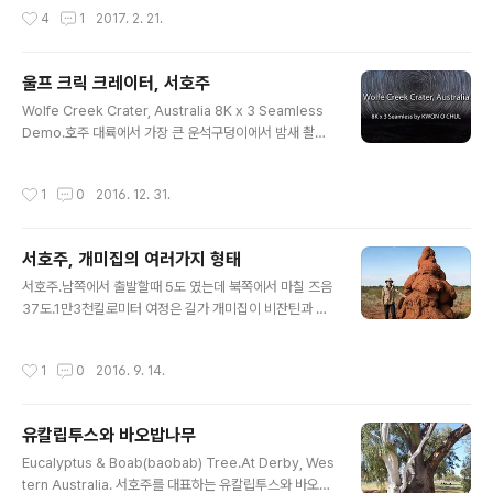
작성시간
4
1
2017. 2. 21.
울프 크릭 크레이터, 서호주
글 내용
Wolfe Creek Crater, Australia 8K x 3 Seamless
Demo.호주 대륙에서 가장 큰 운석구덩이에서 밤새 촬영
했습니다.세계에서 두 번째로 크다네요.제일 큰 것은 미국
애리조나주에 있습니다. 이것도 찍었는데 하드에서 잠자고
작성시간
1
0
2016. 12. 31.
있고...공룡을 멸종시킨 유카탄 반도의 그 운석구는 지표면
에서는 보이지 않습니다.8K TV를 3대 연결하여 사용할
수 있는 초고해상도 작업입니다. FullHD TV라면 60대 이
서호주, 개미집의 여러가지 형태
상을 연결해야 합니다.별을 기준점 삼아 스티칭했기 때문
글 내용
에 궤적으로 돌려도 표가 안 날 정도의 seamless 영상으
서호주.남쪽에서 출발할때 5도 였는데 북쪽에서 마칠 즈음
로 만들수 있었습니다.
37도.1만3천킬로미터 여정은 길가 개미집이 비잔틴과 고
딕 양식으로 몇번 뒤바뀐 다음에야 마무리. 개미집도 개미
종류에 따라 여러가지 크기와 형태가 나타나는데, 재미있
작성시간
1
0
2016. 9. 14.
는 것은 내부 온도가 외부의 극심한 온도차에도 불구하고
일정하게 유지된다고.
유칼립투스와 바오밥나무
글 내용
Eucalyptus & Boab(baobab) Tree.At Derby, Wes
tern Australia. 서호주를 대표하는 유칼립투스와 바오밥