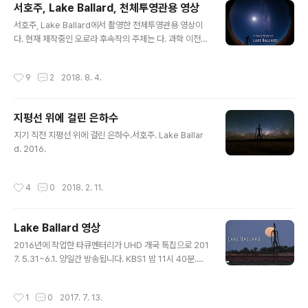
서호주, Lake Ballard, 천체투영관용 영상
글 내용
서호주, Lake Ballard에서 촬영한 천체투영관용 영상이
다. 현재 제작중인 오로라 후속작의 주제는 다. 과학 이전
시대의 인류는 밤하늘의 해와 달, 별, 은하수 등을 바라보며
어떤 느낌을 받았고, 저게 과연 뭐라고 생각했을까 하는 질
작성시간
9
2
2018. 8. 4.
문을 던지는 영상이 도입부에 필요했다. 처음 촬영하려고
했던 장소는 영국의 스톤헨지. 답사를 갔더니 밤새 차가 쌩
쌩 달리는 고속도로에서 2백 미터 밖에 떨어져 있지 않고,
지평선 위에 걸린 은하수
안개가 매우 심하게 끼는 지역이라 어떻게 촬영한다 하더
글 내용
라도 CG 수준의 후반작업이 필요했다. 토머스 하디의 마
지기 직전 지평선 위에 걸린 은하수.서호주. Lake Ballar
지막 부분에 테스가 잡혀가는 장소가 바로 스톤헨지인데,
d. 2016.
그때도 안개가 자욱했다. 그리고 결정적으로 몇 년 전만 해
도 이렇지 않았다는데, (구글지도에 업데이트되기도 전이
작성시간
4
0
2018. 2. 11.
었는데) 울타리가 생기고 정..
Lake Ballard 영상
글 내용
2016년에 작업한 타큐멘터리가 UHD 개국 특집으로 201
7. 5.31~6.1. 양일간 방송됩니다. KBS1 밤 11시 40분.제
목은 '우주극장'입니다. 우주먼지가 되어 보는 경험을 해보
시기 바랍니다.기왕 우주먼지라면 행복한 우주먼지!아래는
작성시간
1
0
2017. 7. 13.
1편 서호주에서 작업한 영상들 편집한 것입니다.