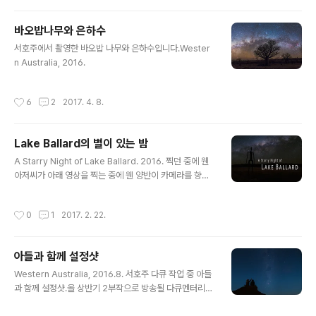
바오밥나무와 은하수
글 내용
서호주에서 촬영한 바오밥 나무와 은하수입니다.Wester
n Australia, 2016.
작성시간
6
2
2017. 4. 8.
Lake Ballard의 별이 있는 밤
글 내용
A Starry Night of Lake Ballard. 2016. 찍던 중에 웬
아저씨가 아래 영상을 찍는 중에 웬 양반이 카메라를 향헤
포즈를 취하고 갔어요.저는 다른 카메라로 작업 중이라 뭐
라 할 수도 없었고... 유머가 깜찍합니다. 어쨌든 본 영상에
작성시간
0
1
2017. 2. 22.
서는 지웠냈어요.
아들과 함께 설정샷
글 내용
Western Australia, 2016.8. 서호주 다큐 작업 중 아들
과 함께 설정샷.올 상반기 2부작으로 방송될 다큐멘터리에
서 이 장면 보이면 기억해주세요.