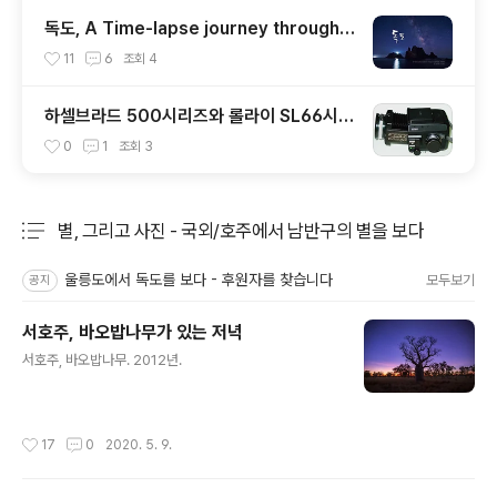
독도, A Time-lapse journey through
DOKDO, KOREA
11
6
조회
4
하셀브라드 500시리즈와 롤라이 SL66시리
즈의 비교
0
1
조회
3
별, 그리고 사진 - 국외/호주에서 남반구의 별을 보다
분류 전체보기
주요 글 목록
울릉도에서 독도를 보다 - 후원자를 찾습니다
모두보기
공지
서호주, 바오밥나무가 있는 저녁
글 내용
서호주, 바오밥나무. 2012년.
작성시간
17
0
2020. 5. 9.