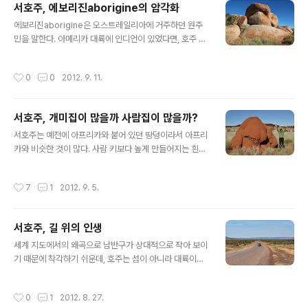
서호주, 에보리진aborigine의 암각화
arkWestern Australia. 2012.
글 내용
에보리진aborigine은 오스트레일리아에 거주하던 원주
민을 말한다. 아메리카 대륙에 인디언이 있었다면, 호주 대
륙에는 에보리진이 있는 것이다. 고립된 대륙에서 타 인류
와의 교류 없이 몇 만년을 살다 보니 18세기 유럽인들이 본
작성시간
0
0
2012. 9. 11.
격적으로 들어오던 시기까지도 석기시대의 생활을 그대로
이어오고 있었고, 심지어 불의 사용을 잃어버리고 과거로
회귀해 버린 지역도 있었다고 한다. 아마도 고립된 상태로
서호주, 개미집이 많을까 사람집이 많을까?
더 오래 있었다면 또 다른 인종으로 진화해 갔을지도 모르
글 내용
는 일이다. 이들이 남긴 암각화가 황무지 곳곳에 있는데, 외
서호주는 예전에 아프리카와 붙어 있던 땅덩이라서 아프리
계인 형상처럼 보이는 것들이 있어 흥미를 끄는 경우가 있
카와 비슷한 것이 많다. 사람 키보다 높게 만들어지는 흰개
다. 내가 만난 암각화는 그냥 구불구불한 기하학적인 선들
미집을 서호주에서도 볼 수 있다. 이 흰개미는 이름은 개미
이었는데, 바위가 풍화되어 오래지 않아 사라질 것 처럼 보
인데 족보를 따져보면 바퀴벌레와 더 가깝다고 한다. 아무
작성시간
7
1
2012. 9. 5.
였다. 2012. 서호주 필바라 지역..
튼 이런 거대한 건축물을 만들어 내는 흰개미들의 협동작
업은 경이에 가깝다. 빠르게는 하루 만에도 개미집이 솟아
오르듯 만들어진다고 하는데, 기능적으로도 대단히 우수해
서호주, 길 위의 인생
서 일교차가 20도를 넘나드는 기후에서도 내부 온도는 일
글 내용
정하게 유지된다고 한다. 서호주 필바라(Pilbara) 지역, 마
세계 지도에서의 왜곡으로 남반구가 상대적으로 작아 보이
블바(Marble bar)인근의 황무지에서 발견한 거대한 개미
기 때문에 착각하기 쉬운데, 호주는 섬이 아니라 대륙이다.
집. 개미집이 군데 군데 있는 풍경. 뒤에 보이는 지형이 독
실제로 호주 대륙의 크기는 미국 본토의 크기와 거의 비슷
특한데, 지표면의 약한 틈을 마그마가 뚫고 올라와서 굳어
하다. 땅 넓이로는 러시아, 캐나다, 미국, 중국, 브라질 다음
작성시간
0
1
2012. 8. 27.
서 만들어진 것이다. 이런 지형..
으로 6 번째이다. 대한민국의 약 77배의 땅덩이에 인구는