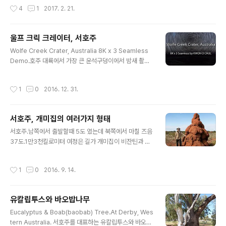
작성시간
4
1
2017. 2. 21.
울프 크릭 크레이터, 서호주
글 내용
Wolfe Creek Crater, Australia 8K x 3 Seamless
Demo.호주 대륙에서 가장 큰 운석구덩이에서 밤새 촬영
했습니다.세계에서 두 번째로 크다네요.제일 큰 것은 미국
애리조나주에 있습니다. 이것도 찍었는데 하드에서 잠자고
작성시간
1
0
2016. 12. 31.
있고...공룡을 멸종시킨 유카탄 반도의 그 운석구는 지표면
에서는 보이지 않습니다.8K TV를 3대 연결하여 사용할
수 있는 초고해상도 작업입니다. FullHD TV라면 60대 이
서호주, 개미집의 여러가지 형태
상을 연결해야 합니다.별을 기준점 삼아 스티칭했기 때문
글 내용
에 궤적으로 돌려도 표가 안 날 정도의 seamless 영상으
서호주.남쪽에서 출발할때 5도 였는데 북쪽에서 마칠 즈음
로 만들수 있었습니다.
37도.1만3천킬로미터 여정은 길가 개미집이 비잔틴과 고
딕 양식으로 몇번 뒤바뀐 다음에야 마무리. 개미집도 개미
종류에 따라 여러가지 크기와 형태가 나타나는데, 재미있
작성시간
1
0
2016. 9. 14.
는 것은 내부 온도가 외부의 극심한 온도차에도 불구하고
일정하게 유지된다고.
유칼립투스와 바오밥나무
글 내용
Eucalyptus & Boab(baobab) Tree.At Derby, Wes
tern Australia. 서호주를 대표하는 유칼립투스와 바오밥