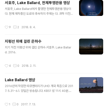
서호주, Lake Ballard, 천체투영관용 영상
글 내용
서호주, Lake Ballard에서 촬영한 천체투영관용 영상이
다. 현재 제작중인 오로라 후속작의 주제는 다. 과학 이전
시대의 인류는 밤하늘의 해와 달, 별, 은하수 등을 바라보며
어떤 느낌을 받았고, 저게 과연 뭐라고 생각했을까 하는 질
작성시간
9
2
2018. 8. 4.
문을 던지는 영상이 도입부에 필요했다. 처음 촬영하려고
했던 장소는 영국의 스톤헨지. 답사를 갔더니 밤새 차가 쌩
쌩 달리는 고속도로에서 2백 미터 밖에 떨어져 있지 않고,
지평선 위에 걸린 은하수
안개가 매우 심하게 끼는 지역이라 어떻게 촬영한다 하더
글 내용
라도 CG 수준의 후반작업이 필요했다. 토머스 하디의 마
지기 직전 지평선 위에 걸린 은하수.서호주. Lake Ballar
지막 부분에 테스가 잡혀가는 장소가 바로 스톤헨지인데,
d. 2016.
그때도 안개가 자욱했다. 그리고 결정적으로 몇 년 전만 해
도 이렇지 않았다는데, (구글지도에 업데이트되기도 전이
작성시간
4
0
2018. 2. 11.
었는데) 울타리가 생기고 정..
Lake Ballard 영상
글 내용
2016년에 작업한 타큐멘터리가 UHD 개국 특집으로 201
7. 5.31~6.1. 양일간 방송됩니다. KBS1 밤 11시 40분.제
목은 '우주극장'입니다. 우주먼지가 되어 보는 경험을 해보
시기 바랍니다.기왕 우주먼지라면 행복한 우주먼지!아래는
작성시간
1
0
2017. 7. 13.
1편 서호주에서 작업한 영상들 편집한 것입니다.