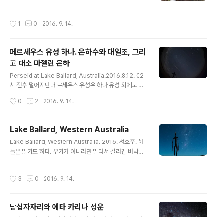
나무의 에로틱한 만남.바오밥나무의 자라는 속도가 워낙
빨라서 유칼립투스 나무를 반쯤 껴안았다. 멀지 않은 미래
작성시간
1
0
2016. 9. 14.
에 완전히 껴안게 될듯. 바오밥나무 서식지는 아프리카 마
다가스카르 그리고 호주 서북부. 대륙이동설에 의하면 원
래 하나로 붙어 있던 지역이다. 그런데 바오밥나무가 등장
페르세우스 유성 하나. 은하수와 대일조, 그리
한 연대가 이미 대륙들이 갈라져 떨어진 이후라고 한다. 그
고 대소 마젤란 은하
래서 서호주 바오밥나무들의 기원에 대해서는 여러 설이
글 내용
있다. 호주에서는 boab 으로 부른다.
Perseid at Lake Ballard, Australia.2016.8.12. 02
시 전후 떨어지던 페르세우스 유성우 하나 유성 외에도 은
하수와 대일조, 그리고 대소 마젤란 은하가 보인다. 대일조
작성시간
0
2
2016. 9. 14.
(對日照, Gegenschein)는 태양 반대편이 밝게 보이는
현상으로 사진에서 가운데를 대각선으로 가로지르며 살짝
밝은 것이 바로 그것이다. 태양계 생성시 태양이나 행성으
Lake Ballard, Western Australia
로 뭉치지 않고 남은 우주먼지들이 태양광에 의해 산란되
글 내용
Lake Ballard, Western Australia. 2016. 서호주. 하
어 보이는 것으로 황도광과 원리가 같지만 훨씬 어둡기 때
늘은 맑기도 하다. 우기가 아니라면 말라서 갈라진 바닥이
문에 매우 깨끗하고 어두운 밤하늘에서만 볼 수 있다.
드러나 있는 이 호수, 사실 호수라고 부르기도 좀 이상한 이
곳은 ANTONY GORMLEY가 호주 원주민 애보리진을
작성시간
3
0
2016. 9. 14.
형상화한 51개의 조각상으로 유명하다. 인간의 고독을 상
징하는 의미에서 아주 띄엄 띄엄 흩어져 있다고 한다.
남십자자리와 에타 카리나 성운
글 내용