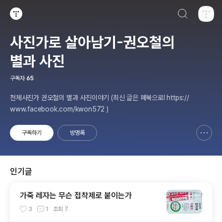
검색하기
티스토리
사진가로 살아남기-권오철의
별과 사진
구독자
65
천체사진가 권오철의 별과 사진이야기 (최신 글은 페북으로! https://
www.facebook.com/kwon572 )
구독하기
방명록
신고하기 레이어
열기
인기글
가죽 레자는 무슨 접착제로 붙이는가
3
1
조회
7