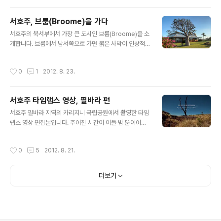
절반이 안 되고, 게다가 서호주 지역은 사막 지대가 많아 사
람 사는 집 보는 일이 드물다. 호텔이나 식당이 없기 때문에
서호주, 브룸(Broome)을 가다
캠핑을 하면서 다녀야 하고, 주유소가 있으면 무조건 가득
글 내용
채우지 않으면 낭패를 볼 수 있다. 이번 여행에서도 기름 넣
서호주의 북서부에서 가장 큰 도시인 브룸(Broome)을 소
으러 200km 정도를 가야 했던 일이 두 번이나 있었다. 이
개합니다. 브룸에서 남서쪽으로 가면 붉은 사막이 인상적
번 열흘 동안의 여정 동안 총 달린 거리는 5,204km 였고,
인 필바라(Pilbara) 지역이고, 북동쪽으로 올라가면 바오
그 중 대부분은 비포장 도로였다. 여기는 고속도로라고 해
밥나무가 많이 자라는 킴벌리(Kimberley) 지역입니다.
작성시간
0
1
2012. 8. 23.
도 왕..
서호주의 유명한 관광지인 벙글벙글(Bungle Bungle)을
갈 때 이곳을 거쳐서 가게 됩니다. 브룸 시내 곳곳에서 가로
수나 정원수로 바오밥 나무를 볼 수 있습니다. 바닷가 어느
서호주 타임랩스 영상, 필바라 편
가정집 마당에서 자라고 있는 바오밥 나무입니다. 진주잡
글 내용
이 다이버들의 묘지에 설치된 안내판. 감시카메라 안내 경
서호주 필바라 지역의 카리지니 국립공원에서 촬영한 타임
고문에도 유머가 있습니다. 크루즈가 들어오는 항구. 브룸
랩스 영상 편집본입니다. 주어진 시간이 이틀 밤 뿐이어서
은 진주조개 잡이로 유명했던 곳입니다. 1880년대 부터
낮 그림까지 촬영하느라고 약 40시간을 뜬 눈으로 촬영해
일본 등 아시아계 다이버들이 몰려들었습니다. 골드 러시
야 했네요. 필바라 지역은 붉은 땅이 끝없이 펼쳐진 건조한
작성시간
0
5
2012. 8. 21.
가 아니라 펄 러시라고..
지역입니다. 약 35억년 전 광합성을 하기 시작한 최초의
생명체인 시아노 박테리아가 등장하는데, 이들로 인하여
산소가 만들어지고, 바닷속의 철분과 결합하여 산화철이
더보기
되어 퇴적됩니다. 이 퇴적층이 드러난 곳이 바로 필바라 지
역입니다. 전 서계 철강 생산량의 80%가 이곳에서 나온다
고 합니다. 인근의 Shark Bay에는 아직도 살아있는 스트
로마톨라이트(시아노 박테리아의 활동으로 아주 조금씩 자