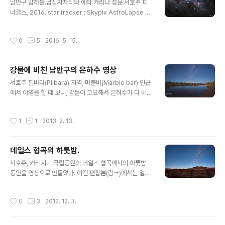
남반구 밤하늘.남십자자리와 에타 카리나 성운.서호주 피
너클스, 2016. star tracker : Skypix AstroLapse T
3 camera : Sony A7R IILens : Simga Art 50mm f/
1.4filter : Skypix Star filter 천체사진에도 역시 화소가
작성시간
0
5
2016. 5. 15.
깡패. 왼쪽의 밝은 별들이 남십자자리, 오른쪽의 붉은 덩어
리는 에타 카리나 성운입니다. 에타 카리나는 태양보다 약
100배 이상 무거운 별이라고 합니다. 무거운 별일수록 빨
강물에 비친 남반구의 은하수 영상
리 에너지를 소모하고 초신성 폭발로 생을 마감합니다. 벌
글 내용
써부터 폭발 징조가 있어서 19세기에 소규모의 폭발이 있
서호주 필바라(Pilbara) 지역, 마블바(Marble bar) 인근
었고, 그 분출물 등이 별 주변에 붉은 성운으로 보입니다.
에서 야영을 할 때 보니, 강물이 고요해서 은하수가 다 비쳐
조만간 폭발할 별 1순위로 꼽히는 별입니다. 문제는 저게
보였다. 참고로 이날 지나간 구름이 여행 중 처음 나타난 구
폭발하더라도 75..
름이다. 내륙에서 바다 쪽으로 접근해 가니 그제서야 구름
작성시간
1
1
2013. 2. 13.
이 간간히 나타나기 시작했다. 2012. Western Australi
a.
데일스 협곡의 하룻밤.
글 내용
서호주, 카리지니 국립공원의 데일스 협곡에서의 하룻밤
동안을 영상으로 만들었다. 이전 편집본(링크)에서는 일부
만 잘라서 썼는데, 해가 지고 뜰때까지의 전 과정을 그대로
담았다. 남반구의 은하수와 대마젤란, 소마젤란 은하가 보
작성시간
0
3
2012. 12. 3.
인다. 달 뜨기 전과 후의 하늘 밝기가 매우 다르다는 것을
볼 수 있다. 달이 있으면 그만큼 별이 보이지 않지만 대신
배경이 밝아서 좋다. Dales gorge, Karijini National P