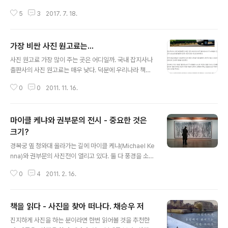
책의 패러디다. 다들 촬영하는데 고생 했겠다 생각하는데
5
3
2017. 7. 18.
사실은 촬영이 제일 쉽다. 산에 올라가서 12시간 카메라 옆
에 붙어 있기만 하면 된다. 일몰 일출 전후로 빛이 변하는
서너 시간이 좀 바쁠 뿐이다. 일일이 조정하느라 화장실도
가장 비싼 사진 원고료는...
못 간다. 기온이 떨어지는 새벽을 지나 아침이 오면 짐 싸서
글 내용
내려가면 끝이다. 이제 새로운 시작이 기다리고 있다. 촬영
사진 원고료 가장 많이 주는 곳은 어디일까. 국내 잡지사나
한 것을 후반 작업하는 데에는 촬영하는 것보다 스무 배 이
출판사의 사진 원고료는 매우 낮다. 덕분에 우리나라 책은
상의 시간이 들어간다. 아래 영상이 1차로 작업이 마무리된
그렇게 화려하게 꾸미면서도 매우 싸다. 컨텐츠 값이 싸니
것이다. 영상을 보자. 최종 영상과는 느낌이 좀 다를 것이
0
0
2011. 11. 16.
까 그렇게 만들 수 있는 것이다. 외국 서적들은 그림이나 사
다. 노출 변화로 플리커 생기는 것은 1차로 보정..
진이 거의 없고, 종이 질도 좋지 않은데 작은 글씨로 여백도
거의 없이 만들어도 상당히 비싼 것을 볼 수 있다. 컨텐츠
마이클 케냐와 권부문의 전시 - 중요한 것은
값이 워낙 비싸서 그런 것이다. 사진이나 그림 하나 넣으려
고 하면 우리나라보다 10배 이상 비싸니까. 해외에서도 사
크기?
글 내용
진 값 후하게 주기로 유명한 회사가 있으니, 출판사가 아니
경복궁 옆 청와대 올라가는 길에 마이클 케냐(Michael Ke
라 IT업체이다. 다름아닌 마이크로소프트와 애플. 컴퓨터
nna)와 권부문의 사진전이 열리고 있다. 둘 다 풍경을 소재
배경 화면에 한번 들어가면 아주(!) 쏠쏠하다. 올 초에 애플
로 한 사진인데 여러 면에서 대비된다. 권부문의 사진은 눈
에서 접촉이 있었는데 영어가 후달렸는지 사진이 후달렸는
0
4
2011. 2. 16.
오는 산과 바다를 소재로 하고 있다. 전시장에 들어서는 순
지 결국 집어넣지 ..
간 거대한 크기의 사진이 관람객을 압도한다. 큰 사진은 높
이가 약 3m, 폭은 5m가 넘어간다. 국내에서는 이렇게 크
책을 읽다 - 사진을 찾아 떠나다. 채승우 저
게 제작할 수 없어서 인화부터 디아섹 프레임까지 전부 독
글 내용
일에서 해오는 것으로 알고 있다. 마이클 케냐의 사진은 나
진지하게 사진을 하는 분이라면 한번 읽어볼 것을 추천한
무가 있는 풍경을 소재로 하고 있다. 그는 인화를 작게 하는