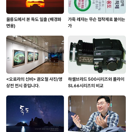
울릉도에서 본 독도 일출 (배경화
가죽 레자는 무슨 접착제로 붙이는
면용)
가
<오로라의 신비> 권오철 사진/영
하셀브라드 500시리즈와 롤라이
상전 전시 중입니다.
SL66시리즈의 비교